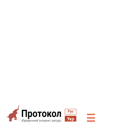
Рус
☰
Укр