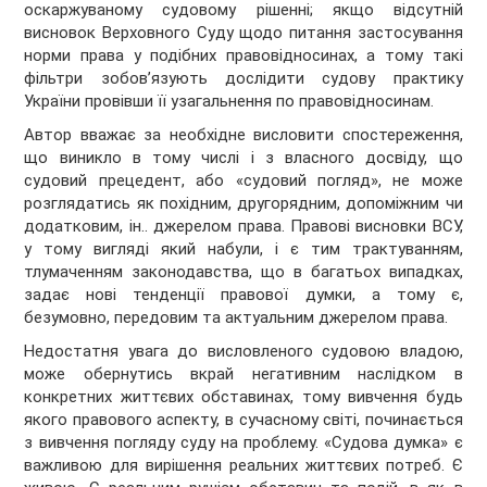
оскаржуваному судовому рішенні; якщо відсутній
висновок Верховного Суду щодо питання застосування
норми права у подібних правовідносинах, а тому такі
фільтри зобов’язують дослідити судову практику
України провівши її узагальнення по правовідносинам.
Автор вважає за необхідне висловити спостереження,
що виникло в тому числі і з власного досвіду, що
судовий прецедент, або «судовий погляд», не може
розглядатись як похідним, другорядним, допоміжним чи
додатковим, ін.. джерелом права. Правові висновки ВСУ,
у тому вигляді який набули, і є тим трактуванням,
тлумаченням законодавства, що в багатьох випадках,
задає нові тенденції правової думки, а тому є,
безумовно, передовим та актуальним джерелом права.
Недостатня увага до висловленого судовою владою,
може обернутись вкрай негативним наслідком в
конкретних життєвих обставинах, тому вивчення будь
якого правового аспекту, в сучасному світі, починається
з вивчення погляду суду на проблему. «Судова думка» є
важливою для вирішення реальних життєвих потреб. Є