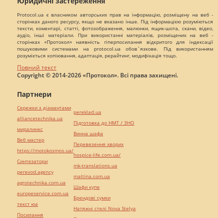
Юридичні застереження
Protocol.ua є власником авторських прав на інформацію, розміщену на веб -
сторінках даного ресурсу, якщо не вказано інше. Під інформацією розуміються
тексти, коментарі, статті, фотозображення, малюнки, ящик-шота, скани, відео,
аудіо, інші матеріали. При використанні матеріалів, розміщених на веб -
сторінках «Протокол» наявність гіперпосилання відкритого для індексації
пошуковими системами на protocol.ua обов`язкове. Під використанням
розуміється копіювання, адаптація, рерайтинг, модифікація тощо.
Повний текст
Copyright © 2014-2026 «Протокол». Всі права захищені.
Партнери
Сережки з діамантами
pereklad.ua
alliancetechnika.ua
Підготовка до НМТ / ЗНО
миралинкс
Винна шафа
Веб мастер
Перевезення хворих
https://motokosmos.ua/
hospice-life.com.ua/
Синтезатори
mk-translations.ua
perevod.agency
maltina.com.ua
agrotechnika.com.ua
Шафи купе
europeservice.com.ua
Брендові сумки
текст юа
Натяжні стелі Nova Stelya
Посилання