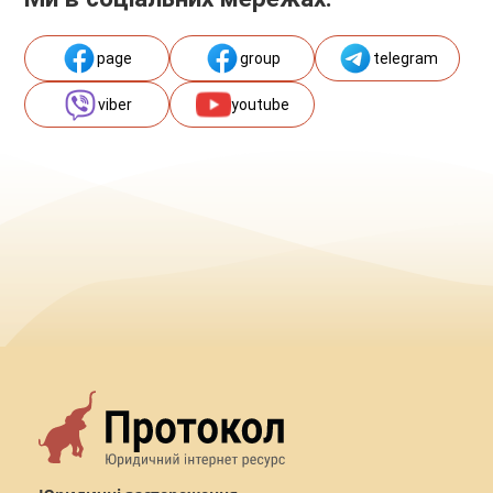
page
group
telegram
viber
youtube