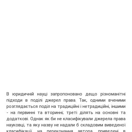
В юридичній науці запропоновано дещо різноманітні
підходи в поділі джерел права. Так, одними вченими
розглядається поділ на традиційні і нетрадиційні, іншими
- на первинні та вторинні; треті ділять на основні та
додаткові. Однак як би не класифікували джерела права
науковці, та яку назву не надали б складовим виведеної
класифікації, на переконання автора, приведені в