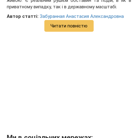
живою. Є реальним рушієм обставин та подій, в як в
приватному випадку, так і в державному масштабі.
Автор статті:
Забуранная Анастасия Александровна
Читати повністю
Ми в соціальних мережах: