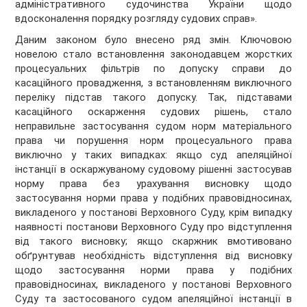
адміністративного судочинства України щодо
вдосконалення порядку розгляду судових справ».
Даним законом було внесено ряд змін. Ключовою
новелою стало встановлення законодавцем жорстких
процесуальних фільтрів по допуску справи до
касаційного провадження, з встановленням виключного
переліку підстав такого допуску. Так, підставами
касаційного оскарження судових рішень, стало
неправильне застосування судом норм матеріального
права чи порушення норм процесуального права
виключно у таких випадках: якщо суд апеляційної
інстанції в оскаржуваному судовому рішенні застосував
норму права без урахування висновку щодо
застосування норми права у подібних правовідносинах,
викладеного у постанові Верховного Суду, крім випадку
наявності постанови Верховного Суду про відступлення
від такого висновку; якщо скаржник вмотивовано
обґрунтував необхідність відступлення від висновку
щодо застосування норми права у подібних
правовідносинах, викладеного у постанові Верховного
Суду та застосованого судом апеляційної інстанції в