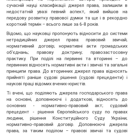
сучасній науці класифікації джерел права, залишили в
недостатній увазі певний аспект, який вийшов на
передову розвитку правової думки та ще і в рекордно
короткий термін – всього лише за 6-8 років.
Відомо, що науковці пропонують відносити до системи
нетрадиційних джерел права: правовий звичай;
нормативний договір; нормативні акти громадських
об’єднань; правову доктрину; правозастосовну
практику. При поділі на первинні та вторинні – до
первинних відносять нормативні акти і звичаї та загальні
принципи права. До вторинних джерел права відносять
прийняті раніше судові рішення (судові прецеденти) і
наукові праці відомих вчених-юристів.
Ті вчені, що поділяють джерела господарського права
на основні, доповнюючі і додаткові, відносять до
основних - нормативно-правовий акт; судовий
прецедент - рішення Європейського суду по правах
людини, рішення Конституційного Суду України;
нормативно-правовий договір. Доповнюючі джерела
права, за таким поділом – правові звичаї та судові