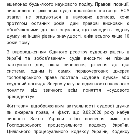
ешелонах будь-якого наукового поділу. Правові позиції,
висловлені в рішеннях судів касаційної інстанції ВСУ
взагалі не згадуються в наукових дописах, хоча
протягом останніх років, дані правові висновки є
обов’язковими до застосування, що виводить судову
думку на інший рівень значущості, аніж всього лише 10
років тому.
З впровадженням Єдиного реєстру судових рішень в
Україні та зобов’язанням судів вносити не пізніше
наступного дня, після винесення, рішення до цієї
системи, одним із самих першочергових джерел
господарського права постала «судова думка» або
«судовий погляд». Зверну увагу на відмінності вказаного
поняття від звичного всім поняття «судового
прецеденту».
Життєвим відображенням актуальності судової думки
як джерела права, є факт, що 8.02.2020 року набув
чинності Закон України «Про внесення змін до
Господарського процесуального кодексу України,
Цивільного процесуального кодексу України, Кодексу