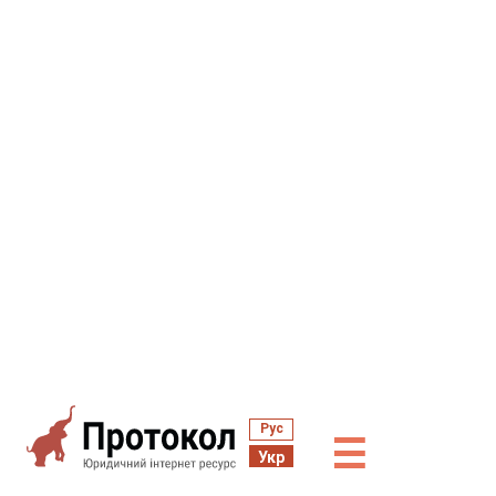
Рус
☰
Укр