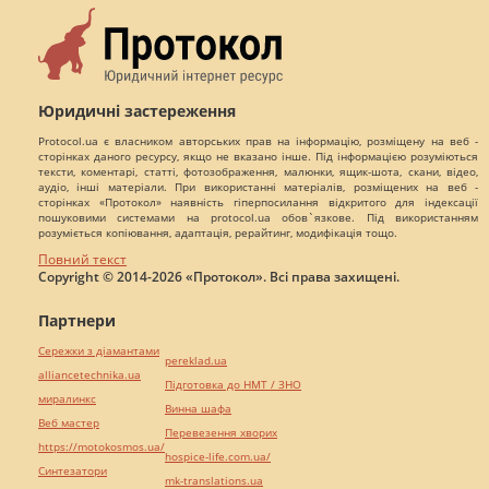
Юридичні застереження
Protocol.ua є власником авторських прав на інформацію, розміщену на веб -
сторінках даного ресурсу, якщо не вказано інше. Під інформацією розуміються
тексти, коментарі, статті, фотозображення, малюнки, ящик-шота, скани, відео,
аудіо, інші матеріали. При використанні матеріалів, розміщених на веб -
сторінках «Протокол» наявність гіперпосилання відкритого для індексації
пошуковими системами на protocol.ua обов`язкове. Під використанням
розуміється копіювання, адаптація, рерайтинг, модифікація тощо.
Повний текст
Copyright © 2014-2026 «Протокол». Всі права захищені.
Партнери
Сережки з діамантами
pereklad.ua
alliancetechnika.ua
Підготовка до НМТ / ЗНО
миралинкс
Винна шафа
Веб мастер
Перевезення хворих
https://motokosmos.ua/
hospice-life.com.ua/
Синтезатори
mk-translations.ua