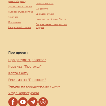
perevod.agency
maltina.com.ua
agrotechnika.com.ua
Шафи купе
europeservice.com.ua
Брендові сумки
текст юа
Натяжні стелі Nova Stelya
Посилання
Перевезення хворих за
kievperevod.com.ua
кордон
Про проект
Про ресурс "Протокол"
Команда "Протокол"
Карта Сайту
Реклама на "Протокол"
Тендер на юридическую услугу
Угода користувача