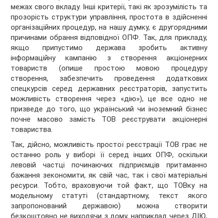
межах свого вкладу. Інші критерії, такі як зрозумілість та
прозорість структури управління, простота в здійсненні
організаційних процедур, на нашу думку, є другорядними
причинами обрання відповідної ОПФ. Так, для прикладу,
якщо припустимо держава зробить активну
інформаційну кампанію з створення акціонерних
товариств (опише простою мовою процедуру
створення, забезпечить проведення додаткових
спецкурсів серед державних реєстраторів, запустить
можливість створення через «дію»), це все одно не
призведе до того, що український чи іноземний бізнес
почне масово замість ТОВ реєструвати акціонерні
товариства.
Так, дійсно, можливість простої реєстрації ТОВ грає не
останню роль у виборі її серед інших ОПФ, оскільки
левовій частці починаючих підприємців притаманно
бажання зекономити, як свій час, так і свої матеріальні
ресурси. Тобто, враховуючи той факт, що ТОВку на
модельному статуті (стандартному, текст якого
запропонований державою) можна створити
безкоштовно не виходячи з дому, наприклад через ДІЮ,