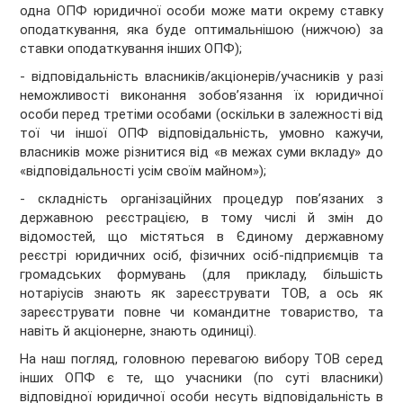
одна ОПФ юридичної особи може мати окрему ставку
оподаткування, яка буде оптимальнішою (нижчою) за
ставки оподаткування інших ОПФ);
- відповідальність власників/акціонерів/учасників у разі
неможливості виконання зобов’язання їх юридичної
особи перед третіми особами (оскільки в залежності від
тої чи іншої ОПФ відповідальність, умовно кажучи,
власників може різнитися від «в межах суми вкладу» до
«відповідальності усім своїм майном»);
- складність організаційних процедур пов’язаних з
державною реєстрацією, в тому числі й змін до
відомостей, що містяться в Єдиному державному
реєстрі юридичних осіб, фізичних осіб-підприємців та
громадських формувань (для прикладу, більшість
нотаріусів знають як зареєструвати ТОВ, а ось як
зареєструвати повне чи командитне товариство, та
навіть й акціонерне, знають одиниці).
На наш погляд, головною перевагою вибору ТОВ серед
інших ОПФ є те, що учасники (по суті власники)
відповідної юридичної особи несуть відповідальність в