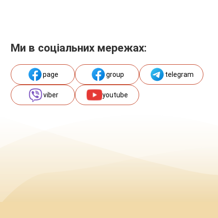
Ми в соціальних мережах:
page
group
telegram
viber
youtube