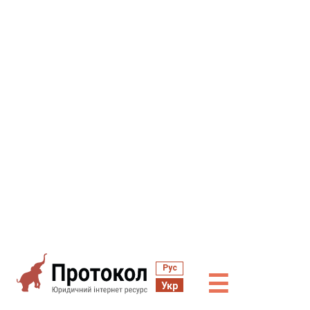
Рус
☰
Укр