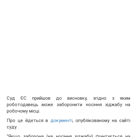
Суд ЄС прийшов до висновку, згідно з яким
роботодавець може заборонити носіння хіджабу на
робочому місці.
Про це йдеться в
документі
, опублікованому на сайті
суду.
"Якщо заборона (на носіння хіджабу) ґрунтується на