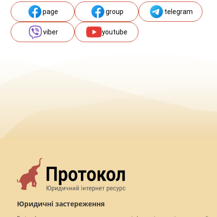
page
group
telegram
viber
youtube
Юридичні застереження