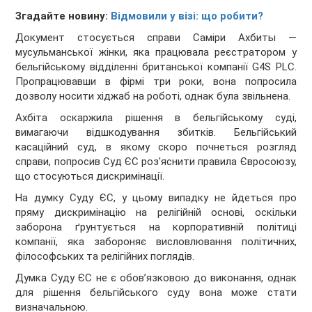
Згадайте новину:
Відмовили у візі: що робити?
Документ стосується справи Саміри Ахбиты —
мусульманської жінки, яка працювала реєстратором у
бельгійському відділенні британської компанії G4S PLC.
Пропрацювавши в фірмі три роки, вона попросила
дозволу носити хіджаб на роботі, однак була звільнена.
Ахбіта оскаржила рішення в бельгійському суді,
вимагаючи відшкодування збитків. Бельгійський
касаційний суд, в якому скоро почнеться розгляд
справи, попросив Суд ЄС роз'яснити правила Євросоюзу,
що стосуються дискримінації.
На думку Суду ЄС, у цьому випадку не йдеться про
пряму дискримінацію на релігійній основі, оскільки
заборона ґрунтується на корпоративній політиці
компанії, яка забороняє висловлювання політичних,
філософських та релігійних поглядів.
Думка Суду ЄС не є обов’язковою до виконання, однак
для рішення бельгійського суду вона може стати
визначальною.