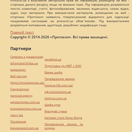
Protocol.ua є власником авторських прав на інформацію, розміщену на веб -
сторінках даного ресурсу, якщо не вказано інше. Під інформацією розуміються
тексти, коментарі, статті, фотозображення, малюнки, ящик-шота, скани, відео,
аудіо, інші матеріали. При використанні матеріалів, розміщених на веб -
сторінках «Протокол» наявність гіперпосилання відкритого для індексації
пошуковими системами на protocol.ua обов`язкове. Під використанням
розуміється копіювання, адаптація, рерайтинг, модифікація тощо.
Повний текст
Copyright © 2014-2026 «Протокол». Всі права захищені.
Партнери
Сережки з діамантами
pereklad.ua
alliancetechnika.ua
Підготовка до НМТ / ЗНО
миралинкс
Винна шафа
Веб мастер
Перевезення хворих
https://motokosmos.ua/
hospice-life.com.ua/
Синтезатори
mk-translations.ua
perevod.agency
maltina.com.ua
agrotechnika.com.ua
Шафи купе
europeservice.com.ua
Брендові сумки
текст юа
Натяжні стелі Nova Stelya
Посилання
Перевезення хворих за
kievperevod.com.ua
кордон