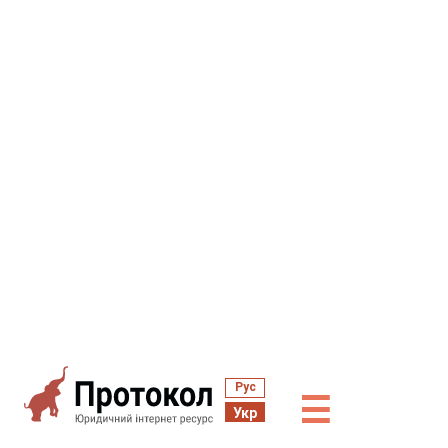
Рус
☰
Укр