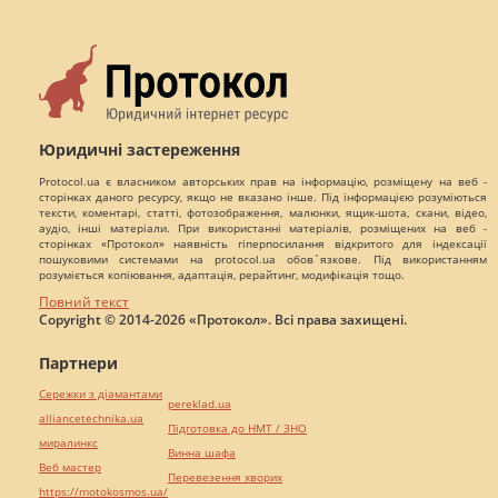
Юридичні застереження
Protocol.ua є власником авторських прав на інформацію, розміщену на веб -
сторінках даного ресурсу, якщо не вказано інше. Під інформацією розуміються
тексти, коментарі, статті, фотозображення, малюнки, ящик-шота, скани, відео,
аудіо, інші матеріали. При використанні матеріалів, розміщених на веб -
сторінках «Протокол» наявність гіперпосилання відкритого для індексації
пошуковими системами на protocol.ua обов`язкове. Під використанням
розуміється копіювання, адаптація, рерайтинг, модифікація тощо.
Повний текст
Copyright © 2014-2026 «Протокол». Всі права захищені.
Партнери
Сережки з діамантами
pereklad.ua
alliancetechnika.ua
Підготовка до НМТ / ЗНО
миралинкс
Винна шафа
Веб мастер
Перевезення хворих
https://motokosmos.ua/