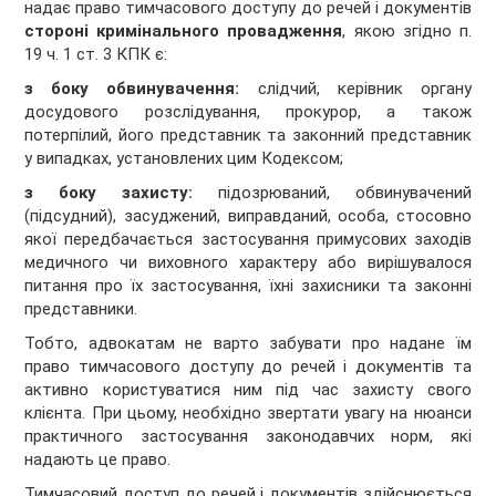
надає право тимчасового доступу до речей і документів
стороні кримінального провадження
, якою згідно п.
19 ч. 1 ст. 3 КПК є:
з боку обвинувачення:
слідчий, керівник органу
досудового розслідування, прокурор, а також
потерпілий, його представник та законний представник
у випадках, установлених цим Кодексом;
з боку захисту:
підозрюваний, обвинувачений
(підсудний), засуджений, виправданий, особа, стосовно
якої передбачається застосування примусових заходів
медичного чи виховного характеру або вирішувалося
питання про їх застосування, їхні захисники та законні
представники.
Тобто, адвокатам не варто забувати про надане їм
право тимчасового доступу до речей і документів та
активно користуватися ним під час захисту свого
клієнта. При цьому, необхідно звертати увагу на нюанси
практичного застосування законодавчих норм, які
надають це право.
Тимчасовий доступ до речей і документів здійснюється