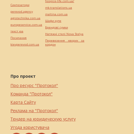
hospice-life.com.ua/
Синтезатори
mk-translations.ua
perevod.agency
maltina.com.ua
agrotechnika.com.ua
Шафи купе
europeservice.com.ua
Брендові сумки
текст юа
Натяжні стелі Nova Stelya
Посилання
Перевезення хворих за
kievperevod.com.ua
кордон
Про проект
Про ресурс "Протокол"
Команда "Протокол"
Карта Сайту
Реклама на "Протокол"
Тендер на юридическую услугу
Угода користувача