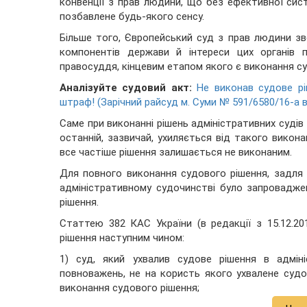
конвенції з прав людини, що без ефективної сис
позбавлене будь-якого сенсу.
Більше того, Європейський суд з прав людини зв
компонентів держави й інтереси цих органів п
правосуддя, кінцевим етапом якого є виконання су
Аналізуйте судовий акт:
Не виконав судове р
штраф! (Зарічний райсуд м. Суми № 591/6580/16-а ві
Саме при виконанні рішень адміністративних судів
останній, зазвичай, ухиляється від такого вико
все частіше рішення залишається не виконаним.
Для повного виконання судового рішення, задля 
адміністративному судочинстві було запровадж
рішення.
Статтею 382 КАС України (в редакції з 15.12.2
рішення наступним чином:
1) суд, який ухвалив судове рішення в адміні
повноважень, не на користь якого ухвалене судо
виконання судового рішення;