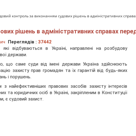
довий контроль за виконанням судових рішень в адміністративних справа
ових рішень в адміністративних справах пере
вич
Переглядів :
37442
, які відбуваються в Україні, направлені на розбудову
вої держави.
о, що саме суди від імені держави Україна здійснюють
зацію захисту прав громадян та їх гарантій від будь-яких
ань і порушень.
 з найефективніших правових засобів захисту інтересів
них та юридичних осіб в Україні, закріпленим в Конституції
ни, є судовий захист.