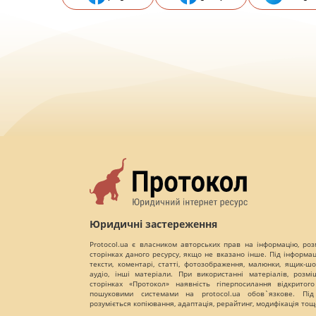
Юридичні застереження
Protocol.ua є власником авторських прав на інформацію, роз
сторінках даного ресурсу, якщо не вказано інше. Під інформа
тексти, коментарі, статті, фотозображення, малюнки, ящик-шот
аудіо, інші матеріали. При використанні матеріалів, розм
сторінках «Протокол» наявність гіперпосилання відкритого
пошуковими системами на protocol.ua обов`язкове. Під
розуміється копіювання, адаптація, рерайтинг, модифікація тощ