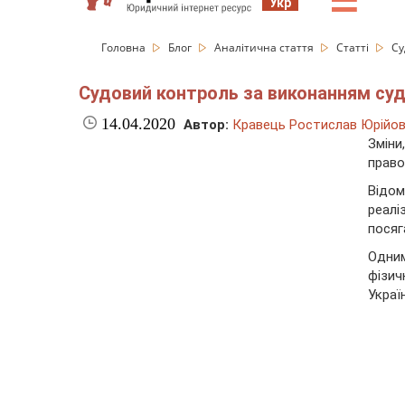
☰
Укр
Головна
Блог
Аналітична стаття
Статті
Су
Судовий контроль за виконанням суд
14.04.2020
Автор:
Кравець Ростислав Юрійо
Зміни
право
Відом
реалі
посяг
Одним
фізич
Украї