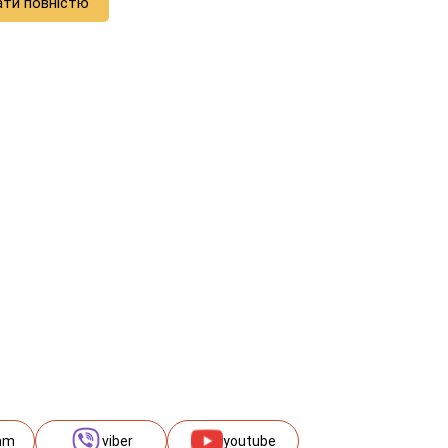
ати повністю
am
viber
youtube