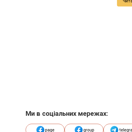
Чит
Ми в соціальних мережах:
page
group
telegr