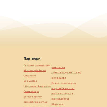
Партнери
Сережки з діамантами
pereklad.ua
alliancetechnika.ua
Підготовка до НМТ / ЗНО
миралинкс
Винна шафа
Веб мастер
Перевезення хворих
https://motokosmos.ua/
hospice-life.com.ua/
Синтезатори
mk-translations.ua
perevod.agency
maltina.com.ua
agrotechnika.com.ua
Шафи купе
europeservice.com.ua