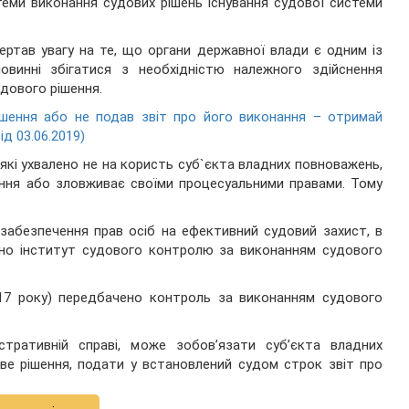
теми виконання судових рішень існування судової системи
ертав увагу на те, що органи державної влади є одним із
овинні збігатися з необхідністю належного здійснення
дового рішення.
ішення або не подав звіт про його виконання – отримай
д 03.06.2019)
 які ухвалено не на користь суб`єкта владних повноважень,
нання або зловживає своїми процесуальними правами. Тому
забезпечення прав осіб на ефективний судовий захист, в
ено інститут судового контролю за виконанням судового
017 року) передбачено контроль за виконанням судового
стративній справі, може зобов’язати суб’єкта владних
ве рішення, подати у встановлений судом строк звіт про