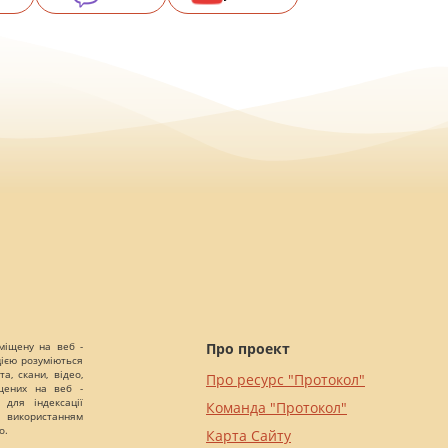
міщену на веб -
Про проект
цією розуміються
а, скани, відео,
Про ресурс "Протокол"
іщених на веб -
 для індексації
Команда "Протокол"
 використанням
о.
Карта Сайту