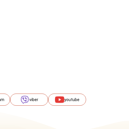
am
viber
youtube