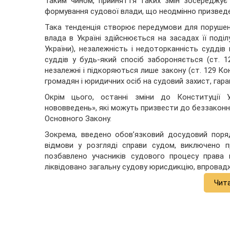
Таким чином, прийняття таких змін зосереджує
формування судової влади, що неодмінно призведе 
Така тенденція створює передумови для порушен
влада в Україні здійснюється на засадах її поділ
України), незалежність і недоторканність суддів
суддів у будь-який спосіб забороняється (ст. 12
незалежні і підкоряються лише закону (ст. 129 К
громадян і юридичних осіб на судовий захист, гар
Окрім цього, останні зміни до Конституції 
нововведень», які можуть призвести до беззаконн
Основного Закону.
Зокрема, введено обов’язковий досудовий пор
відмови у розгляді справи судом, виключено п
позбавлено учасників судового процесу права 
ліквідовано загальну судову юрисдикцію, впровадже
Чит