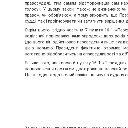
правосуддя), тим самим відсторонивши сам наро
голосу». У цьому законі також не визначено: ч
правом, чи обов’язком, а тому виходить, що Пр
судді, так і проігнорувати чи затягнути вирішення 
Окрім цього, згідно частини 7 пункту 16-1 «Пер
наділений повноваженнями упродовж двох років 
(до цього він здійснював переведення лише суддів 
цією нормою Президент фактично отримав мо
негативно відобразитись на справедливості та об’
Більше того, частиною 6 пункту 16-1 «Перехідни
повноваження протягом двох років на власний роз
Це ще один додатковий важіль впливу на судову с