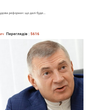
удова реформа»: що далі буде…
вич
Переглядів :
5616