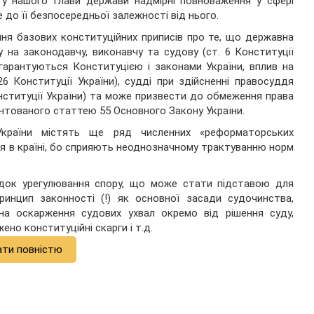
 у нашого Глави держави надмірні повноваження у сфері
до її безпосередньої залежності від нього.
ня базових конституційних приписів про те, що державна
у на законодавчу, виконавчу та судову (ст. 6 Конституції
 гарантуються Конституцією і законами України, вплив на
6 Конституції України), судді при здійсненні правосуддя
онституції України) та може призвести до обмеження права
антованого статтею 55 Основного Закону України.
України містять ще ряд численних «реформаторських
я в країні, бо сприяють неоднозначному трактуванню норм
ядок урегулювання спору, що може стати підставою для
ринцип законності (!) як основної засади судочинства,
на оскарження судових ухвал окремо від рішення суду,
но конституційні скарги і т.д.
ати повністю