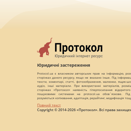
Юридичні застереження
Protocol.ua є власником авторських прав на інформацію, роз
сторінках даного ресурсу, якщо не вказано інше. Під інформа
тексти, коментарі, статті, фотозображення, малюнки, ящик-шот
аудіо, інші матеріали. При використанні матеріалів, розм
сторінках «Протокол» наявність гіперпосилання відкритого
пошуковими системами на protocol.ua обов`язкове. Під
розуміється копіювання, адаптація, рерайтинг, модифікація тощ
Повний текст
Copyright © 2014-2026 «Протокол». Всі права захищен