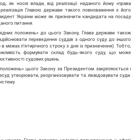
д, як носія влади, від реалізації наданого йому «права
и реалізація Главою держави такого повноваження є його
езидент України може як призначити кандидата на посаду
даного питання.
ехідних положень» до цього Закону, Глава держави також
здійснювати переведення суддів з одного суду до іншого
в межах п’ятирічного строку з дня їх призначення). Тобто,
жливість формувати склад будь-якого суду, що може
єктивності судових рішень.
х положень» цього Закону за Президентом закріплюється і
суд утворювати, реорганізовувати та ліквідовувати суди.
истему.