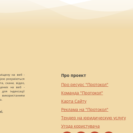
міщену на веб -
Про проект
цією розуміються
а, скани, відео,
Про ресурс "Протокол"
іщених на веб -
 для індексації
Команда "Протокол"
 використанням
о.
Карта Сайту
Реклама на "Протокол"
і.
Тендер на юридическую услугу
Угода користувача