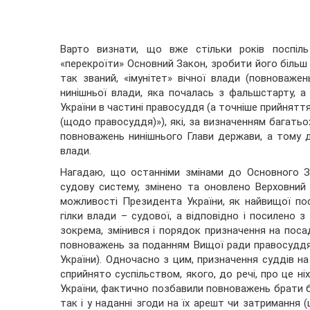
Варто визнати, що вже стільки років поспіль
«перекроїти» Основний Закон, зробити його більш 
так званий, «імунітет» вічної влади (повноваже
нинішньої влади, яка почалась з фальшстарту, а 
України в частині правосуддя (а точніше прийняття
(щодо правосуддя)»), які, за визначенням багатьох
повноважень нинішнього Глави держави, а тому ді
влади.
Нагадаю, що останніми змінами до Основного З
судову систему, змінено та оновлено Верховний
можливості Президента України, як найвищої по
гілки влади – судової, а відповідно і посилено з 
зокрема, змінився і порядок призначення на пос
повноважень за поданням Вищої ради правосуддя 
України). Одночасно з цим, призначення суддів н
сприйнято суспільством, якого, до речі, про це ні
України, фактично позбавили повноважень брати бу
так і у наданні згоди на їх арешт чи затриманн