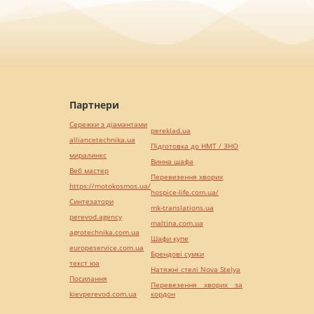
Партнери
Сережки з діамантами
pereklad.ua
alliancetechnika.ua
Підготовка до НМТ / ЗНО
миралинкс
Винна шафа
Веб мастер
Перевезення хворих
https://motokosmos.ua/
hospice-life.com.ua/
Синтезатори
mk-translations.ua
perevod.agency
maltina.com.ua
agrotechnika.com.ua
Шафи купе
europeservice.com.ua
Брендові сумки
текст юа
Натяжні стелі Nova Stelya
Посилання
Перевезення хворих за
kievperevod.com.ua
кордон