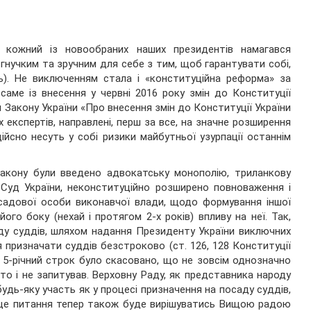
 кожний із новообраних наших президентів намагався
гнучким та зручним для себе з тим, щоб гарантувати собі,
нь). Не виключенням стала і «конституційна реформа» за
саме із внесення у червні 2016 року змін до Конституції
 Закону України «Про внесення змін до Конституції України
 експертів, направлені, перш за все, на значне розширення
йсно несуть у собі ризики майбутньої узурпації останнім
акону були введено адвокатську монополію, триланкову
 Суд України, неконституційно розширено повноваження і
садової особи виконавчої влади, щодо формування іншої
його боку (нехай і протягом 2-х років) впливу на неї. Так,
аду суддів, шляхом надання Президенту України виключних
призначати суддів безстроково (ст. 126, 128 Конституції
а 5-річний строк було скасовано, що не зовсім однозначно
хто і не запитував. Верховну Раду, як представника народу
дь-яку участь як у процесі призначення на посаду суддів,
я (це питання тепер також буде вирішуватись Вищою радою