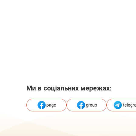
Ми в соціальних мережах:
page
group
telegr