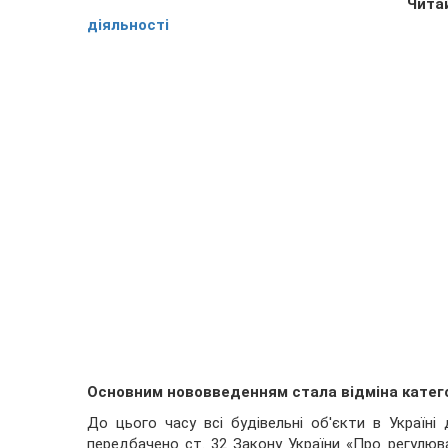
Чита
діяльності
Основним нововведенням стала відміна катего
До цього часу всі будівельні об'єкти в Україні ді
передбачено ст. 32 Закону України «Про регулюва