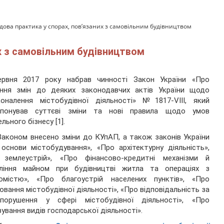
дова практика у спорах, пов’язаних з самовільним будівництвом
их з самовільним будівництвом
ервня 2017 року набрав чинності Закон України «Про
ення змін до деяких законодавчих актів України щодо
коналення містобудівної діяльності» №1817-VIII, який
опонував суттєві зміни та нові правила щодо умов
ельного бізнесу [1].
аконом внесено зміни до КУпАП, а також законів України
основи містобудування», «Про архітектурну діяльність»,
 землеустрій», «Про фінансово-кредитні механізми й
вління майном при будівництві житла та операціях з
хомістю», «Про благоустрій населених пунктів», «Про
ювання містобудівної діяльності», «Про відповідальність за
опорушення у сфері містобудівної діяльності», «Про
зування видів господарської діяльності».