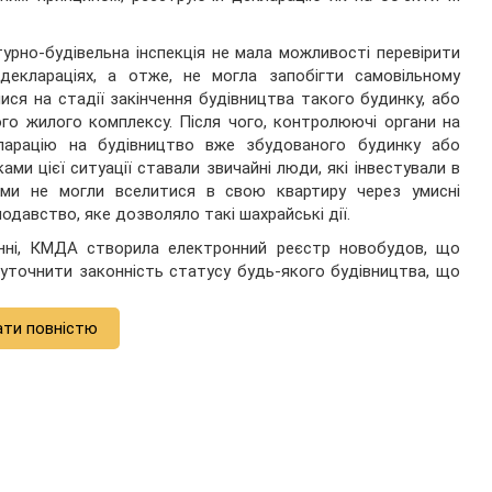
урно-будівельна інспекція не мала можливості перевірити
 деклараціях, а отже, не могла запобігти самовільному
лися на стадії закінчення будівництва такого будинку, або
ого жилого комплексу. Після чого, контролюючі органи на
ларацію на будівництво вже збудованого будинку або
ами цієї ситуації ставали звичайні люди, які інвестували в
ками не могли вселитися в свою квартиру через умисні
одавство, яке дозволяло такі шахрайські дії.
ні, КМДА створила електронний реєстр новобудов, що
 уточнити законність статусу будь-якого будівництва, що
ати повністю