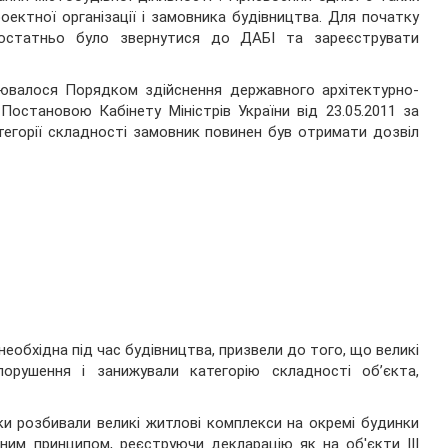
оектної організації і замовника будівництва. Для початку
і достатньо було звернутися до ДАБІ та зареєструвати
улювалося Порядком здійснення державного архітектурно-
остановою Кабінету Міністрів України від 23.05.2011 за
тегорії складності замовник повинен був отримати дозвіл
необхідна під час будівництва, призвели до того, що великі
порушення і занижували категорію складності об’єкта,
ки розбивали великі житлові комплекси на окремі будинки
ним принципом, реєструючи декларацію як на об'єкти III