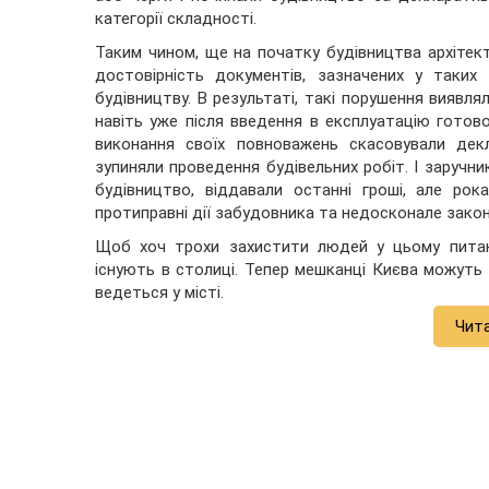
категорії складності.
Таким чином, ще на початку будівництва архітект
достовірність документів, зазначених у таких
будівництву. В результаті, такі порушення виявля
навіть уже після введення в експлуатацію готов
виконання своїх повноважень скасовували дек
зупиняли проведення будівельних робіт. І заручник
будівництво, віддавали останні гроші, але ро
протиправні дії забудовника та недосконале закон
Щоб хоч трохи захистити людей у цьому питан
існують в столиці. Тепер мешканці Києва можуть
ведеться у місті.
Чит