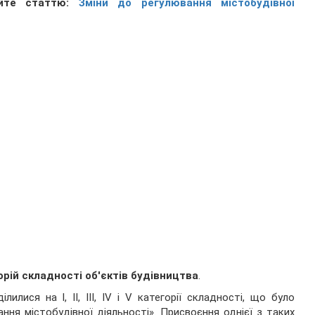
йте статтю:
Зміни до регулювання містобудівної
рій складності об'єктів будівництва
.
лилися на I, II, III, IV і V категорії складності, що було
ння містобудівної діяльності». Присвоєння однієї з таких