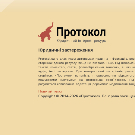
Юридичні застереження
Protocol.ua є власником авторських прав на інформацію, роз
сторінках даного ресурсу, якщо не вказано інше. Під інформа
тексти, коментарі, статті, фотозображення, малюнки, ящик-шот
аудіо, інші матеріали. При використанні матеріалів, розм
сторінках «Протокол» наявність гіперпосилання відкритого
пошуковими системами на protocol.ua обов`язкове. Під
розуміється копіювання, адаптація, рерайтинг, модифікація тощ
Повний текст
Copyright © 2014-2026 «Протокол». Всі права захищен