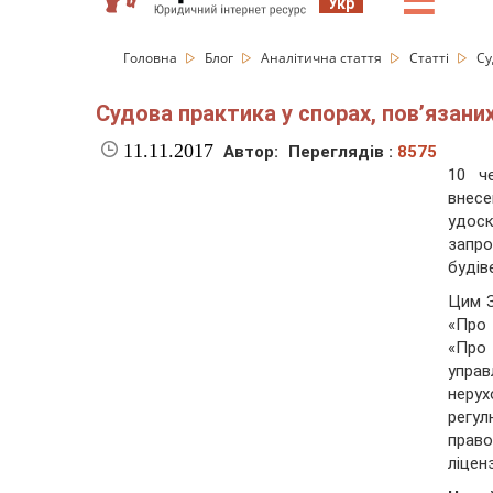
☰
Укр
Головна
Блог
Аналітична стаття
Статті
Су
Судова практика у спорах, пов’язан
11.11.2017
Автор:
Переглядів :
8575
10 ч
внес
удос
запр
будів
Цим З
«Про 
«Про
упра
неру
регул
прав
ліцен