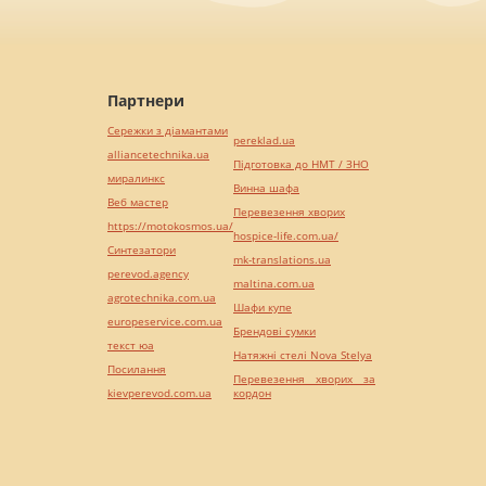
Партнери
Сережки з діамантами
pereklad.ua
alliancetechnika.ua
Підготовка до НМТ / ЗНО
миралинкс
Винна шафа
Веб мастер
Перевезення хворих
https://motokosmos.ua/
hospice-life.com.ua/
Синтезатори
mk-translations.ua
perevod.agency
maltina.com.ua
agrotechnika.com.ua
Шафи купе
europeservice.com.ua
Брендові сумки
текст юа
Натяжні стелі Nova Stelya
Посилання
Перевезення хворих за
kievperevod.com.ua
кордон