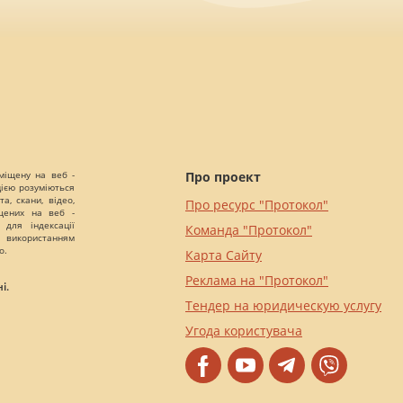
міщену на веб -
Про проект
цією розуміються
а, скани, відео,
Про ресурс "Протокол"
іщених на веб -
 для індексації
Команда "Протокол"
 використанням
о.
Карта Сайту
Реклама на "Протокол"
і.
Тендер на юридическую услугу
Угода користувача