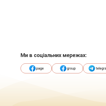
Ми в соціальних мережах:
page
group
telegr