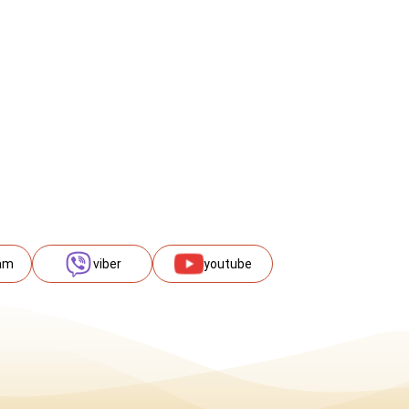
am
viber
youtube