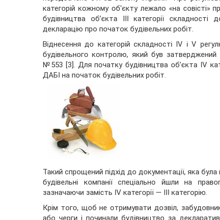
категорій кожному об'єкту лежало «на совісті» пр
будівництва об’єкта III категорії складност
декларацію про початок будівельних робіт.
Віднесення до категорій складності IV і V рег
будівельного контролю, який був затверджений П
№553 [3]. Для початку будівництва об’єкта IV ка
ДАБІ на початок будівельних робіт.
Такий спрощений підхід до документації, яка була 
будівельні компанії спеціально йшли на право
зазначаючи замість IV категорії — III категорію.
Крім того, щоб не отримувати дозвіл, забудовни
або черги і починали будівництво за декларатив