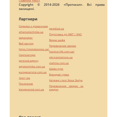
Повний текст
Copyright © 2014-2026 «Протокол». Всі права
захищені.
Партнери
Сережки з діамантами
pereklad.ua
alliancetechnika.ua
Підготовка до НМТ / ЗНО
миралинкс
Винна шафа
Веб мастер
Перевезення хворих
https://motokosmos.ua/
hospice-life.com.ua/
Синтезатори
mk-translations.ua
perevod.agency
maltina.com.ua
agrotechnika.com.ua
Шафи купе
europeservice.com.ua
Брендові сумки
текст юа
Натяжні стелі Nova Stelya
Посилання
Перевезення хворих за
kievperevod.com.ua
кордон