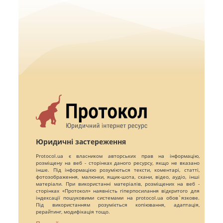
Юридичні застереження
Protocol.ua є власником авторських прав на інформацію,
розміщену на веб - сторінках даного ресурсу, якщо не вказано
інше. Під інформацією розуміються тексти, коментарі, статті,
фотозображення, малюнки, ящик-шота, скани, відео, аудіо, інші
матеріали. При використанні матеріалів, розміщених на веб -
сторінках «Протокол» наявність гіперпосилання відкритого для
індексації пошуковими системами на protocol.ua обов`язкове.
Під використанням розуміється копіювання, адаптація,
рерайтинг, модифікація тощо.