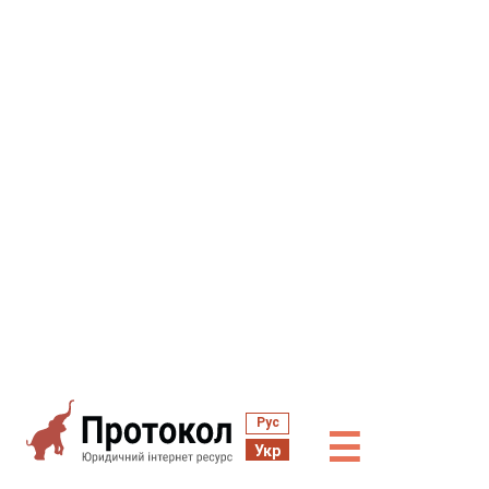
Рус
☰
Укр