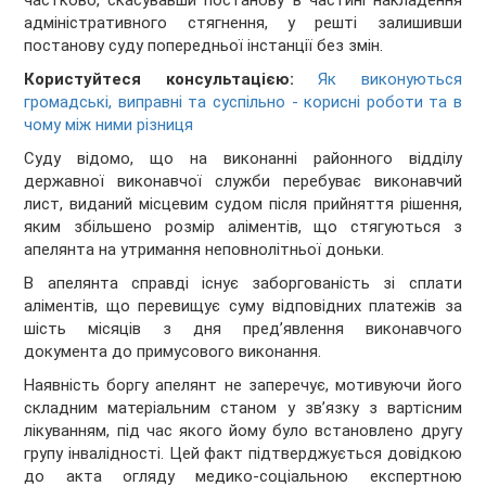
частково, скасувавши постанову в частині накладення
адміністративного стягнення, у решті залишивши
постанову суду попередньої інстанції без змін.
Користуйтеся консультацією:
Як виконуються
громадські, виправні та суспільно - корисні роботи та в
чому між ними різниця
Суду відомо, що на виконанні районного відділу
державної виконавчої служби перебуває виконавчий
лист, виданий місцевим судом після прийняття рішення,
яким збільшено розмір аліментів, що стягуються з
апелянта на утримання неповнолітньої доньки.
В апелянта справді існує заборгованість зі сплати
аліментів, що перевищує суму відповідних платежів за
шість місяців з дня пред’явлення виконавчого
документа до примусового виконання.
Наявність боргу апелянт не заперечує, мотивуючи його
складним матеріальним станом у зв’язку з вартісним
лікуванням, під час якого йому було встановлено другу
групу інвалідності. Цей факт підтверджується довідкою
до акта огляду медико-соціальною експертною