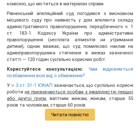
комісією, що міститься в матеріалах справи.
Рівненський апеляційний суд погодився з висновком
місцевого суду про наявність у діях апелянта складу
адміністративного правопорушення, передбаченого ч. 1
ст. 183-1 Кодексу України про адміністративні
правопорушення (
несплата аліментів на утримання
дитини
), однак вважає, що суд помилково наклав на
адмінправопорушника стягнення в межах зазначеної
статті — 120 годин суспільно корисних робіт.
Користуйтеся консультацією:
Чим відрізняється
позбавлення волі від її обмеження?
У
ч. 3 ст. 31-1 КУпАП
зазначається, що суспільно корисні
роботи
не призначаються особам з інвалідністю першої
або другої групи,
вагітним жінкам, жінкам, старше 55
років та чоловікам, старше 60 років.
Читати повністю