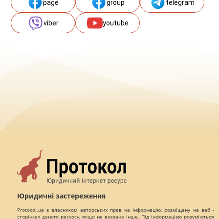
page
group
telegram
viber
youtube
Юридичні застереження
Protocol.ua є власником авторських прав на інформацію, розміщену на веб -
сторінках даного ресурсу, якщо не вказано інше. Під інформацією розуміються