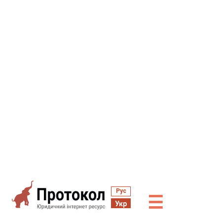
Рус
☰
Укр