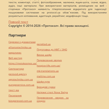
тексти, коментарі, статті, фотозображення, малюнки, ящик-шота, скани, відео,
аудіо, інші матеріали. При використанні матеріалів, розміщених на веб -
сторінках «Протокол» наявність гіперпосилання відкритого для індексації
пошуковими системами на protocol.ua обов`язкове. Під використанням
розуміється копіювання, адаптація, рерайтинг, модифікація тощо.
Повний текст
Copyright © 2014-2026 «Протокол». Всі права захищені.
Партнери
Сережки з діамантами
pereklad.ua
alliancetechnika.ua
Підготовка до НМТ / ЗНО
миралинкс
Винна шафа
Веб мастер
Перевезення хворих
https://motokosmos.ua/
hospice-life.com.ua/
Синтезатори
mk-translations.ua
perevod.agency
maltina.com.ua
agrotechnika.com.ua
Шафи купе
europeservice.com.ua
Брендові сумки
текст юа
Натяжні стелі Nova Stelya
Посилання
Перевезення хворих за
kievperevod.com.ua
кордон