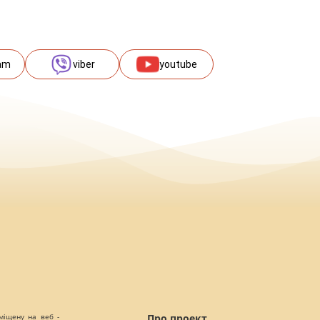
am
viber
youtube
міщену на веб -
Про проект