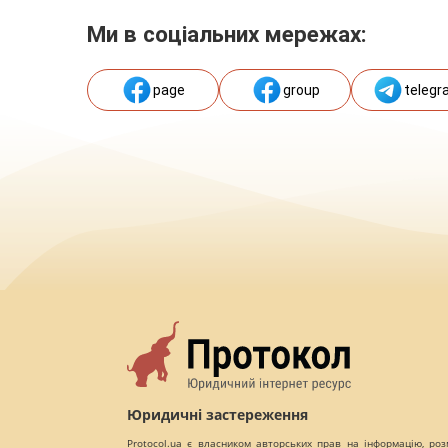
Ми в соціальних мережах:
page
group
telegr
Юридичні застереження
Protocol.ua є власником авторських прав на інформацію, роз