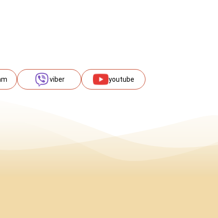
am
viber
youtube