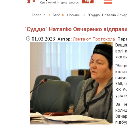
☰
Укр
Головна
Блог
Новини
"Суддю" Наталію Овчар
"Суддю" Наталію Овчаренко відправил
01.03.2023
Автор:
Лента от Протокола
Пере
Вищий
волі 
яка в
"Вищ
коли
винув
368, ч
КК Ук
у роз
За і
коли
Овча
підб