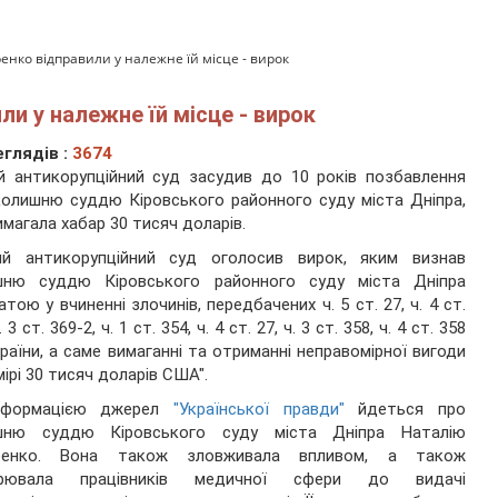
енко відправили у належне їй місце - вирок
и у належне їй місце - вирок
глядів :
3674
 антикорупційний суд засудив до 10 років позбавлення
колишню суддю Кіровського районного суду міста Дніпра,
имагала хабар 30 тисяч доларів.
ий антикорупційний суд оголосив вирок, яким визнав
шню суддю Кіровського районного суду міста Дніпра
атою у вчиненні злочинів, передбачених ч. 5 ст. 27, ч. 4 ст.
. 3 ст. 369-2, ч. 1 ст. 354, ч. 4 ст. 27, ч. 3 ст. 358, ч. 4 ст. 358
раїни, а саме вимаганні та отриманні неправомірної вигоди
мірі 30 тисяч доларів США".
нформацією джерел
"Української правди"
йдеться про
шню суддю Кіровського суду міста Дніпра Наталію
ренко. Вона також зловживала впливом, а також
урювала працівників медичної сфери до видачі