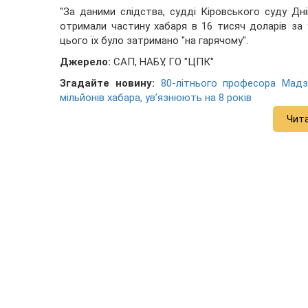
"За даними слідства, судді Кіровського суду Дн
отримали частину хабаря в 16 тисяч доларів за у
цього їх було затримано "на гарячому".
Джерело:
САП, НАБУ, ГО "ЦПК"
Згадайте новину:
80-літнього професора Мадз
мільйонів хабара, ув’язнюють на 8 років
Чит