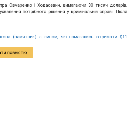
іпра Овчаренко і Ходасевич, вимагаючи 30 тисяч доларів,
хвалення потрібного рішення у кримінальній справі. Після
ігона (памятник) з сином, які намагались отримати $11
ати повністю