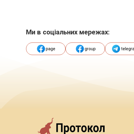
Ми в соціальних мережах:
page
group
telegr