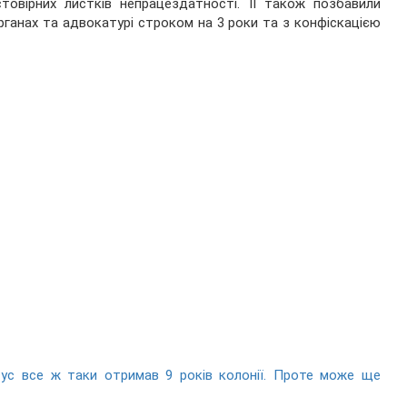
товірних листків непрацездатності. ЇЇ також позбавили
рганах та адвокатурі строком на 3 роки та з конфіскацією
Сус все ж таки отримав 9 років колонії. Проте може ще