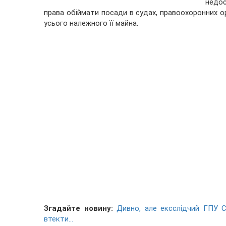
недос
права обіймати посади в судах, правоохоронних о
усього належного її майна.
Згадайте новину:
Дивно, але ексслідчий ГПУ 
втекти...