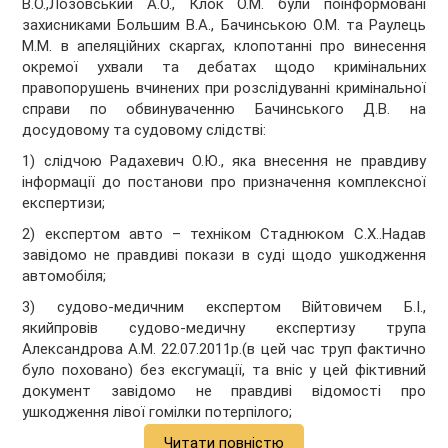
В.О.,Лозовський А.О., Клок О.М. були поінформовані
захисниками Большим В.А., Бачинською О.М. та Раулець
М.М. в апеляційних скаргах, клопотанні про винесення
окремої ухвали та дебатах щодо кримінальних
правопорушень вчинених при розслідуванні кримінальної
справи по обвинуваченню Бачинського Д.В. на
досудовому та судовому слідстві:
1) слідчою Радахевич О.Ю., яка внесення не правдиву
інформації до постанови про призначення комплексної
експертизи;
2) експертом авто – техніком Стаднюком С.Х..Надав
завідомо не правдиві покази в суді щодо ушкодження
автомобіля;
3) судово-медичним експертом Війтовичем Б.І.,
якийпровів судово-медичну експертизу трупа
Александрова А.М. 22.07.2011р.(в цей час труп фактично
було поховано) без ексгумації, та вніс у цей фіктивний
документ завідомо не правдиві відомості про
ушкодження лівої гомілки потерпілого;
Читати повністю