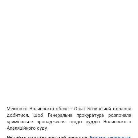
Мешканці Волинської області Ользі Бачинській вдалося
добитися, щоб Генеральна прокуратура розпочала
кримінальне провадження щодо суддів Волинського
Апеляційного суду.
Читайте статтю про цей випадок:
Брехня експерта,