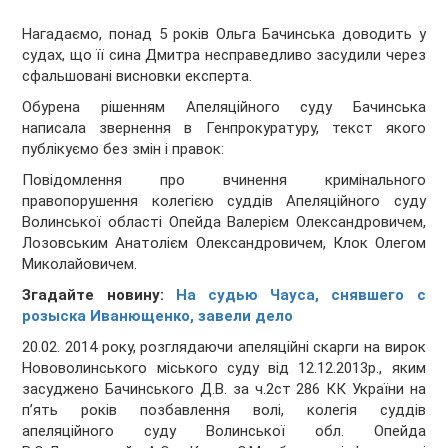
Нагадаємо, понад 5 років Ольга Бачинська доводить у
судах, що її сина Дмитра несправедливо засудили через
сфальшовані висновки експерта.
Обурена рішенням Апеляційного суду Бачинська
написала звернення в Генпрокуратуру, текст якого
публікуємо без змін і правок:
Повідомлення про вчинення кримінального
правопорушення колегією суддів Апеляційного суду
Волинської області Опейда Валерієм Олександровичем,
Лозовським Анатолієм Олександровичем, Клок Олегом
Миколайовичем.
Згадайте новину:
На судью Чауса, снявшего с
розыска Иванющенко, завели дело
20.02. 2014 року, розглядаючи апеляційні скарги на вирок
Нововолинського міського суду від 12.12.2013р., яким
засуджено Бачинського Д.В. за ч.2ст 286 КК України на
п’ять років позбавлення волі, колегія суддів
апеляційного суду Волинської обл. Опейда