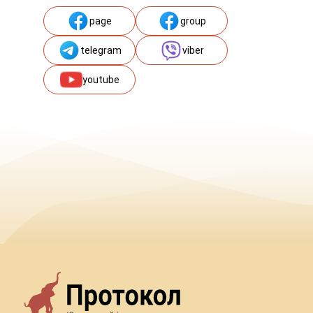
page
group
telegram
viber
youtube