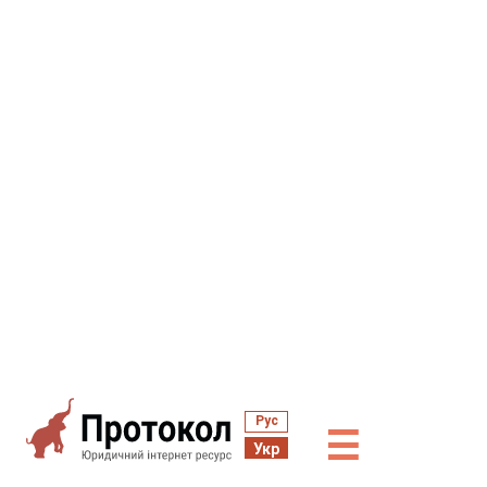
Рус
☰
Укр