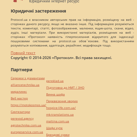
Юридичні застереження
Protocol.ua є власником авторських прав на інформацію, розміщену на веб -
сторінках даного ресурсу, якщо не вказано інше. Під інформацією розуміються
тексти, коментарі, статті, фотозображення, малюнки, ящик-шота, скани, відео,
аудіо, інші матеріали. При використанні матеріалів, розміщених на веб -
сторінках «Протокол» наявність гіперпосилання відкритого для індексації
пошуковими системами на protocol.ua обов`язкове. Під використанням
розуміється копіювання, адаптація, рерайтинг, модифікація тощо.
Повний текст
Copyright © 2014-2026 «Протокол». Всі права захищені.
Партнери
Сережки з діамантами
pereklad.ua
alliancetechnika.ua
Підготовка до НМТ / ЗНО
миралинкс
Винна шафа
Веб мастер
Перевезення хворих
https://motokosmos.ua/
hospice-life.com.ua/
Синтезатори
mk-translations.ua
perevod.agency
maltina.com.ua
agrotechnika.com.ua
Шафи купе
europeservice.com.ua
Брендові сумки