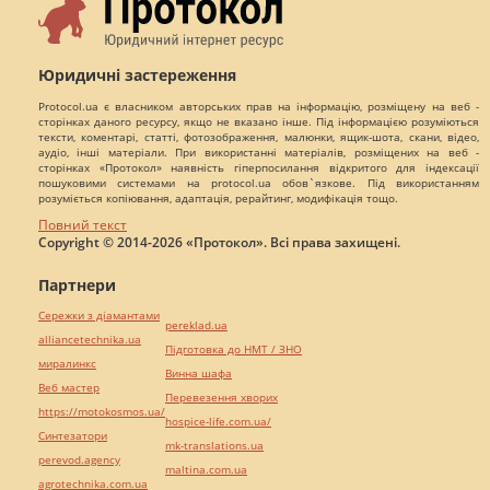
Юридичні застереження
Protocol.ua є власником авторських прав на інформацію, розміщену на веб -
сторінках даного ресурсу, якщо не вказано інше. Під інформацією розуміються
тексти, коментарі, статті, фотозображення, малюнки, ящик-шота, скани, відео,
аудіо, інші матеріали. При використанні матеріалів, розміщених на веб -
сторінках «Протокол» наявність гіперпосилання відкритого для індексації
пошуковими системами на protocol.ua обов`язкове. Під використанням
розуміється копіювання, адаптація, рерайтинг, модифікація тощо.
Повний текст
Copyright © 2014-2026 «Протокол». Всі права захищені.
Партнери
Сережки з діамантами
pereklad.ua
alliancetechnika.ua
Підготовка до НМТ / ЗНО
миралинкс
Винна шафа
Веб мастер
Перевезення хворих
https://motokosmos.ua/
hospice-life.com.ua/
Синтезатори
mk-translations.ua
perevod.agency
maltina.com.ua
agrotechnika.com.ua