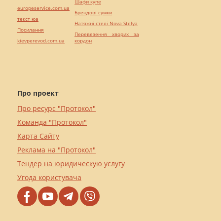
Шафи купе
europeservice.com.ua
Брендові сумки
текст юа
Натяжні стелі Nova Stelya
Посилання
Перевезення хворих за
kievperevod.com.ua
кордон
Про проект
Про ресурс "Протокол"
Команда "Протокол"
Карта Сайту
Реклама на "Протокол"
Тендер на юридическую услугу
Угода користувача