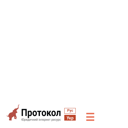
Рус
☰
Укр