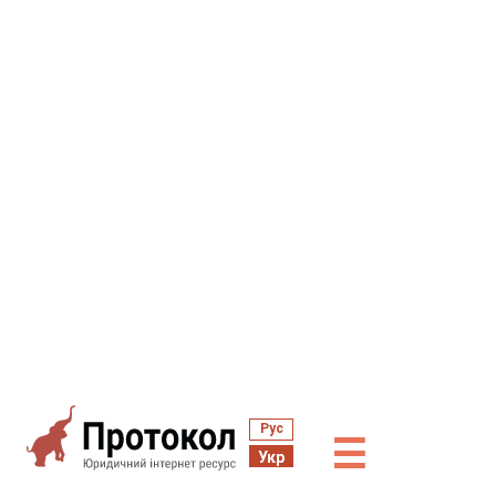
Рус
☰
Укр