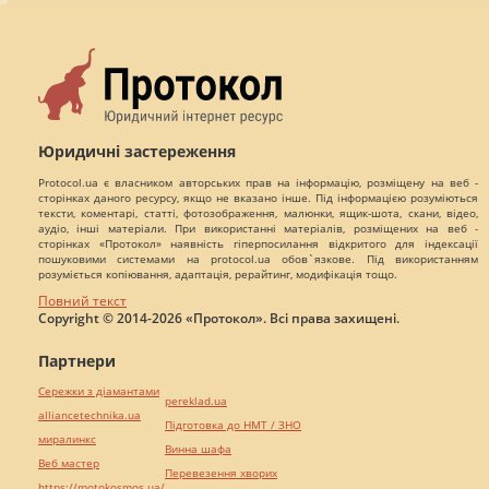
Юридичні застереження
Protocol.ua є власником авторських прав на інформацію, розміщену на веб -
сторінках даного ресурсу, якщо не вказано інше. Під інформацією розуміються
тексти, коментарі, статті, фотозображення, малюнки, ящик-шота, скани, відео,
аудіо, інші матеріали. При використанні матеріалів, розміщених на веб -
сторінках «Протокол» наявність гіперпосилання відкритого для індексації
пошуковими системами на protocol.ua обов`язкове. Під використанням
розуміється копіювання, адаптація, рерайтинг, модифікація тощо.
Повний текст
Copyright © 2014-2026 «Протокол». Всі права захищені.
Партнери
Сережки з діамантами
pereklad.ua
alliancetechnika.ua
Підготовка до НМТ / ЗНО
миралинкс
Винна шафа
Веб мастер
Перевезення хворих
https://motokosmos.ua/