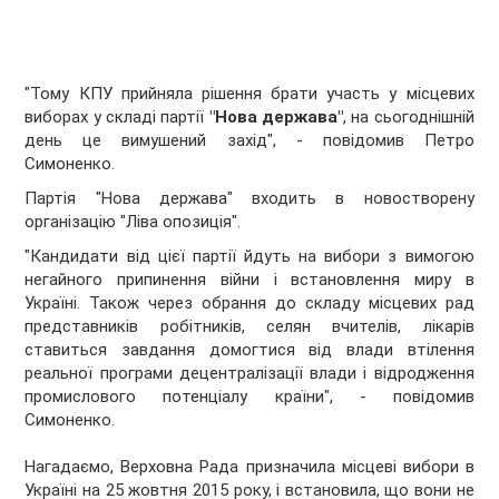
"Тому КПУ прийняла рішення брати участь у місцевих
виборах у складі партії
"Нова держава"
, на сьогоднішній
день це вимушений захід", - повідомив Петро
Симоненко.
Партія "Нова держава" входить в новостворену
організацію "Ліва опозиція".
"Кандидати від цієї партії йдуть на вибори з вимогою
негайного припинення війни і встановлення миру в
Україні. Також через обрання до складу місцевих рад
представників робітників, селян вчителів, лікарів
ставиться завдання домогтися від влади втілення
реальної програми децентралізації влади і відродження
промислового потенціалу країни", - повідомив
Симоненко.
Нагадаємо, Верховна Рада призначила місцеві вибори в
Україні на 25 жовтня 2015 року, і встановила, що вони не