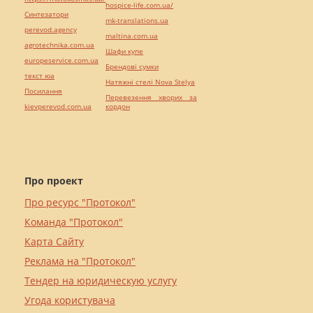
hospice-life.com.ua/
Синтезатори
mk-translations.ua
perevod.agency
maltina.com.ua
agrotechnika.com.ua
Шафи купе
europeservice.com.ua
Брендові сумки
текст юа
Натяжні стелі Nova Stelya
Посилання
Перевезення хворих за
kievperevod.com.ua
кордон
Про проект
Про ресурс "Протокол"
Команда "Протокол"
Карта Сайту
Реклама на "Протокол"
Тендер на юридическую услугу
Угода користувача