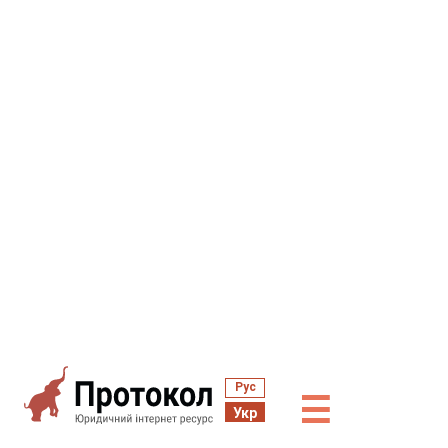
Рус
☰
Укр