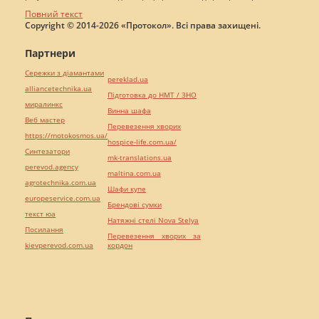
Повний текст
Copyright © 2014-2026 «Протокол». Всі права захищені.
Партнери
Сережки з діамантами
pereklad.ua
alliancetechnika.ua
Підготовка до НМТ / ЗНО
миралинкс
Винна шафа
Веб мастер
Перевезення хворих
https://motokosmos.ua/
hospice-life.com.ua/
Синтезатори
mk-translations.ua
perevod.agency
maltina.com.ua
agrotechnika.com.ua
Шафи купе
europeservice.com.ua
Брендові сумки
текст юа
Натяжні стелі Nova Stelya
Посилання
Перевезення хворих за
kievperevod.com.ua
кордон