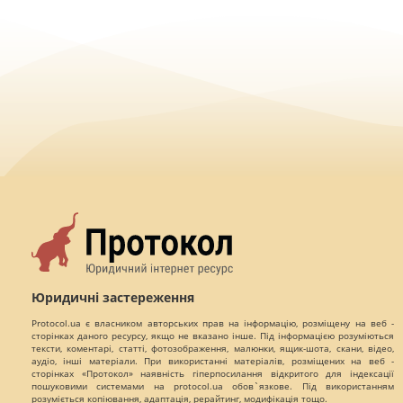
Юридичні застереження
Protocol.ua є власником авторських прав на інформацію, розміщену на веб -
сторінках даного ресурсу, якщо не вказано інше. Під інформацією розуміються
тексти, коментарі, статті, фотозображення, малюнки, ящик-шота, скани, відео,
аудіо, інші матеріали. При використанні матеріалів, розміщених на веб -
сторінках «Протокол» наявність гіперпосилання відкритого для індексації
пошуковими системами на protocol.ua обов`язкове. Під використанням
розуміється копіювання, адаптація, рерайтинг, модифікація тощо.