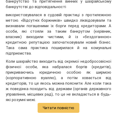
банкрутство та притягнення винних у шахрайському
банкрутстві до відповідальності
використовувалася в судовій практиці з протилежною
метою. «Відсутніх боржників» швидко ліквідовували та
визнавали погашеними їх борги перед кредиторами. А
особи, які стояли за таким банкрутом (керівник,
власник) виходили чистими, й із «бездоганною»
кредитною репутацією започатковували новий бізнес.
Така сама практика поширилася й на комунальні
підприємства.
Коли шахрайство виходить від окремої недобросовісної
фізичної особи, яка набралася боргів (кредитів),
прикриваючись юридичною особою як ширмою
(корпоративною вуаллю), а потім ховається від
кредиторів, то це якось можна пояснити. Але коли така
ж поведінка походить від держави (органів державного
управління, місцевих рад), то це не вкладається в будь-
які розумні межі.
Читати повністю