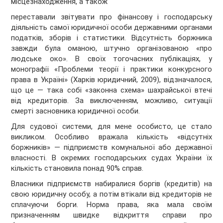
місцезнаходження, а також
переставали звітувати про фінансову і господарську
діяльність самої юридичної особи державними органами
податків, зборів і статистики. Відсутність боржника
завжди була оманою, штучно організованою «про
людське око». В своїх тогочасних публікаціях, у
монографії «Проблеми теорії і практики конкурсного
права в Україні» (Харків юридичний, 2009), відзначалося,
що це — така собі «законна схема» шахрайської втечі
від кредиторів. За виключенням, можливо, ситуації
смерті засновника юридичної особи.
Для судової системи, для мене особисто, це стало
викликом. Особливо вражала кількість «відсутніх
боржників» — підприємств комунальної або державної
власності. В окремих господарських судах України їх
кількість становила понад 90% справ.
Власники підприємств набиралися боргів (кредитів) на
свою юридичну особу, а потім втікали від кредиторів не
сплачуючи борги. Норма права, яка мала своїм
призначенням швидке відкриття справи про