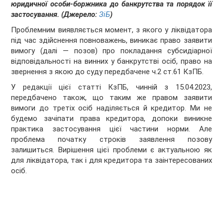
юридичної особи-боржника до банкрутства та порядок її
застосування. (Джерело:
ЗіБ
)
Проблемним виявляється момент, з якого у ліквідатора
під час здійснення повноважень, виникає право заявити
вимогу (далі — позов) про покладання субсидіарної
відповідальності на винних у банкрутстві осіб, право на
звернення з якою до суду передбачене ч.2 ст.61 КзПБ.
У редакції цієї статті КзПБ, чинній з 15.04.2023,
передбачено також, що таким же правом заявити
вимоги до третіх осіб наділяється й кредитор. Ми не
будемо зачіпати права кредитора, допоки виникне
практика застосування цієї частини норми. Але
проблема початку строків заявлення позову
залишиться. Вирішення цієї проблеми є актуальною як
для ліквідатора, так і для кредитора та заінтересованих
осіб.