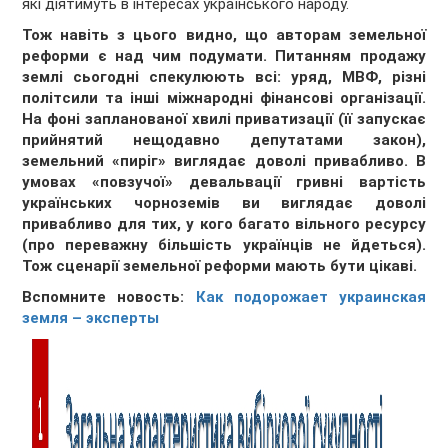
які діятимуть в інтересах українського народу.
Тож навіть з цього видно, що авторам земельної
реформи є над чим подумати. Питанням продажу
землі сьогодні спекулюють всі: уряд, МВФ, різні
політсили та інші міжнародні фінансові організації.
На фоні запланованої хвилі приватизації (її запускає
прийнятий нещодавно депутатами закон),
земельний «пиріг» виглядає доволі привабливо. В
умовах «повзучої» девальвації гривні вартість
українських чорноземів ви виглядає доволі
привабливо для тих, у кого багато вільного ресурсу
(про переважну більшість українців не йдеться).
Тож сценарії земельної реформи мають бути цікаві.
Вспомните новость:
Как подорожает украинская
земля – эксперты