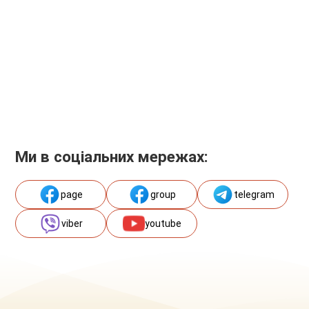
Ми в соціальних мережах:
page
group
telegram
viber
youtube