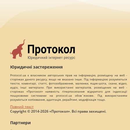
Юридичні застереження
Protocol.ua є власником авторських прав на інформацію, розміщену на веб -
сторінках даного ресурсу, якщо не вказано інше. Під інформацією розуміються
тексти, коментарі, статті, фотозображення, малюнки, ящик-шота, скани, відео,
аудіо, інші матеріали. При використанні матеріалів, розміщених на веб -
сторінках «Протокол» наявність гіперпосилання відкритого для індексації
пошуковими системами на protocol.ua обов`язкове. Під використанням
розуміється копіювання, адаптація, рерайтинг, модифікація тощо.
Повний текст
Copyright © 2014-2026 «Протокол». Всі права захищені.
Партнери