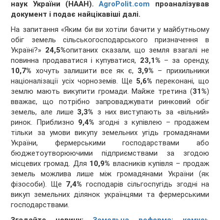
наук України (НААН).
AgroPolit.com
проаналізував
документ і подає найцікавіші далі.
На запитання «Яким би ви хотіли бачити у майбутньому
обіг земель сільськогосподарського призначення в
Україні?»
24,5%
опитаних сказали, що земля взагалі не
повинна продаватися і купуватися,
23,1%
– за оренду,
10,7%
хочуть залишити все як є,
3,9%
– прихильники
націоналізації усіх чорноземів. Ще
5,6%
переконані, що
землю мають викупити громади. Майже третина (
31%
)
вважає, що потрібно запроваджувати ринковий обіг
земель, але лише
3,3%
з них виступають за «вільний»
ринок. Приблизно
9,4%
згодні з купівлею – продажем
тільки за умови викупу земельних угідь громадянами
України, фермерськими господарствами або
бюджетоутворюючими підприємствами за згодою
місцевих громад. Для
10,9%
власників купівля – продаж
земель можлива лише між громадянами України (як
фізособи). Ще
7,4%
господарів сільгоспугідь згодні на
викуп земельних ділянок українцями та фермерськими
господарствами.