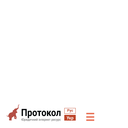
Рус
☰
Укр