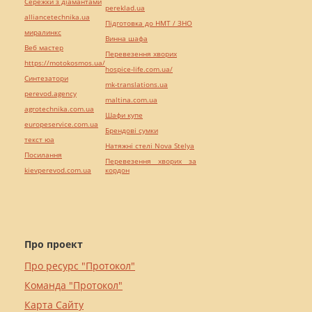
Сережки з діамантами
pereklad.ua
alliancetechnika.ua
Підготовка до НМТ / ЗНО
миралинкс
Винна шафа
Веб мастер
Перевезення хворих
https://motokosmos.ua/
hospice-life.com.ua/
Синтезатори
mk-translations.ua
perevod.agency
maltina.com.ua
agrotechnika.com.ua
Шафи купе
europeservice.com.ua
Брендові сумки
текст юа
Натяжні стелі Nova Stelya
Посилання
Перевезення хворих за
kievperevod.com.ua
кордон
Про проект
Про ресурс "Протокол"
Команда "Протокол"
Карта Сайту