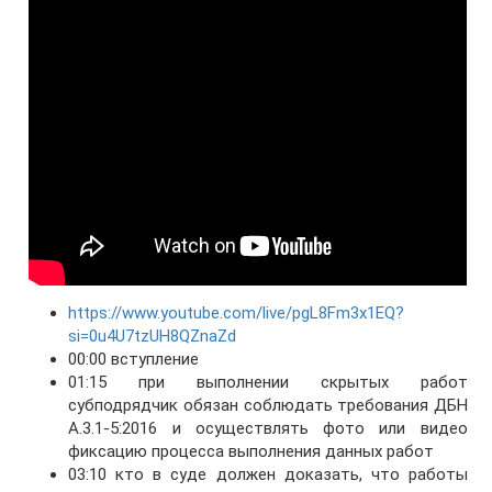
https://www.youtube.com/live/pgL8Fm3x1EQ?
si=0u4U7tzUH8QZnaZd
00:00 вступление
01:15 при выполнении скрытых работ
субподрядчик обязан соблюдать требования ДБН
А.3.1-5:2016 и осуществлять фото или видео
фиксацию процесса выполнения данных работ
03:10 кто в суде должен доказать, что работы