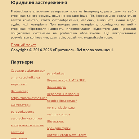
Юридичні застереження
Protocol.ua є власником авторських прав на інформацію, розміщену на веб -
сторінках даного ресурсу, якщо не вказано інше. Під інформацією розуміються
тексти, коментарі, статті, фотозображення, малюнки, ящик-шота, скани, відео,
аудіо, інші матеріали. При використанні матеріалів, розміщених на веб -
сторінках «Протокол» наявність гіперпосилання відкритого для індексації
пошуковими системами на protocol.ua обов`язкове. Під використанням
розуміється копіювання, адаптація, рерайтинг, модифікація тощо.
Повний текст
Copyright © 2014-2026 «Протокол». Всі права захищені.
Партнери
Сережки з діамантами
pereklad.ua
alliancetechnika.ua
Підготовка до НМТ / ЗНО
миралинкс
Винна шафа
Веб мастер
Перевезення хворих
https://motokosmos.ua/
hospice-life.com.ua/
Синтезатори
mk-translations.ua
perevod.agency
maltina.com.ua
agrotechnika.com.ua
Шафи купе
europeservice.com.ua
Брендові сумки
текст юа
Натяжні стелі Nova Stelya
Посилання