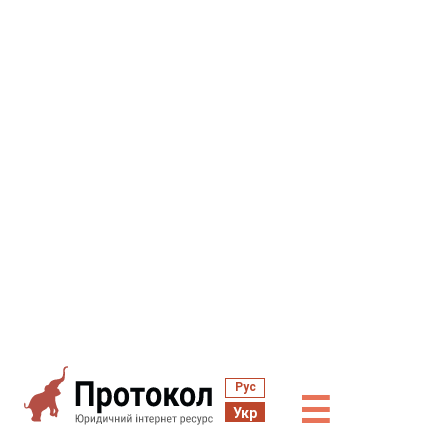
Рус
☰
Укр