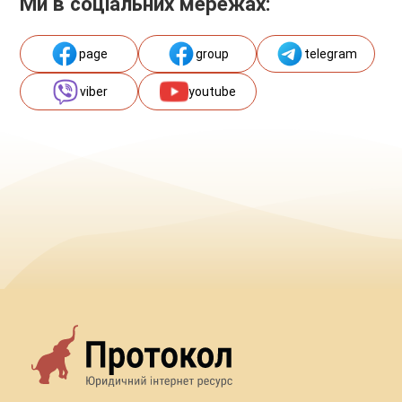
Ми в соціальних мережах:
page
group
telegram
viber
youtube