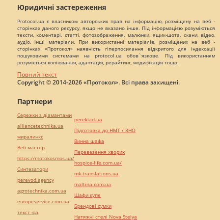
Юридичні застереження
Protocol.ua є власником авторських прав на інформацію, розміщену на веб -
сторінках даного ресурсу, якщо не вказано інше. Під інформацією розуміються
тексти, коментарі, статті, фотозображення, малюнки, ящик-шота, скани, відео,
аудіо, інші матеріали. При використанні матеріалів, розміщених на веб -
сторінках «Протокол» наявність гіперпосилання відкритого для індексації
пошуковими системами на protocol.ua обов`язкове. Під використанням
розуміється копіювання, адаптація, рерайтинг, модифікація тощо.
Повний текст
Copyright © 2014-2026 «Протокол». Всі права захищені.
Партнери
Сережки з діамантами
pereklad.ua
alliancetechnika.ua
Підготовка до НМТ / ЗНО
миралинкс
Винна шафа
Веб мастер
Перевезення хворих
https://motokosmos.ua/
hospice-life.com.ua/
Синтезатори
mk-translations.ua
perevod.agency
maltina.com.ua
agrotechnika.com.ua
Шафи купе
europeservice.com.ua
Брендові сумки
текст юа
Натяжні стелі Nova Stelya