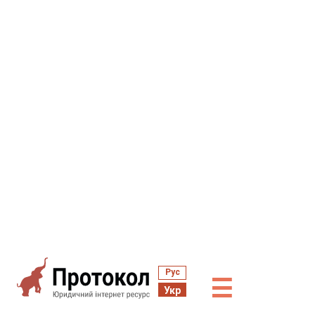
Рус
☰
Укр