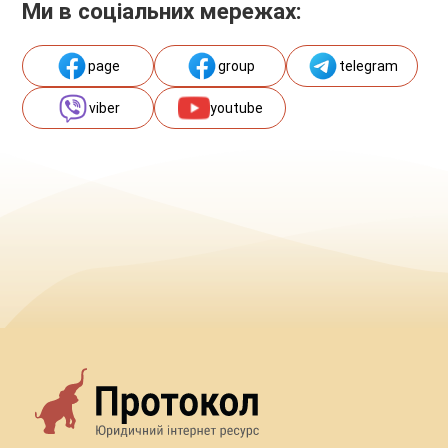
Ми в соціальних мережах:
page
group
telegram
viber
youtube