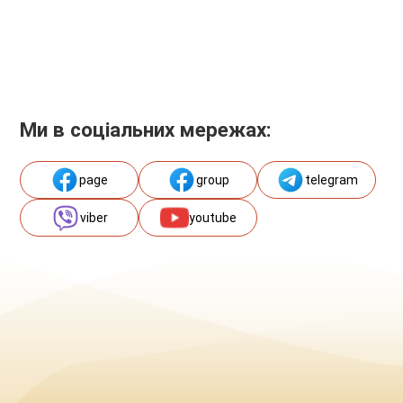
Ми в соціальних мережах:
page
group
telegram
viber
youtube