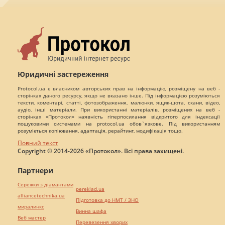
Юридичні застереження
Protocol.ua є власником авторських прав на інформацію, розміщену на веб -
сторінках даного ресурсу, якщо не вказано інше. Під інформацією розуміються
тексти, коментарі, статті, фотозображення, малюнки, ящик-шота, скани, відео,
аудіо, інші матеріали. При використанні матеріалів, розміщених на веб -
сторінках «Протокол» наявність гіперпосилання відкритого для індексації
пошуковими системами на protocol.ua обов`язкове. Під використанням
розуміється копіювання, адаптація, рерайтинг, модифікація тощо.
Повний текст
Copyright © 2014-2026 «Протокол». Всі права захищені.
Партнери
Сережки з діамантами
pereklad.ua
alliancetechnika.ua
Підготовка до НМТ / ЗНО
миралинкс
Винна шафа
Веб мастер
Перевезення хворих