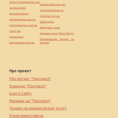
https://motokosmos.ua/
hospice-life.com.ua/
Синтезатори
mk-translations.ua
perevod.agency
maltina.com.ua
agrotechnika.com.ua
Шафи купе
europeservice.com.ua
Брендові сумки
текст юа
Натяжні стелі Nova Stelya
Посилання
Перевезення хворих за
kievperevod.com.ua
кордон
Про проект
Про ресурс "Протокол"
Команда "Протокол"
Карта Сайту
Реклама на "Протокол"
Тендер на юридическую услугу
Угода користувача