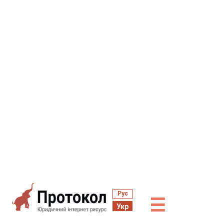
Рус
☰
Укр