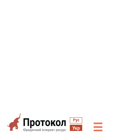
Рус
☰
Укр