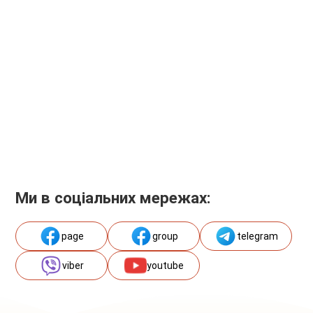
Ми в соціальних мережах:
page
group
telegram
viber
youtube