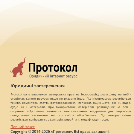
Юридичні застереження
Protocol.ua є власником авторських прав на інформацію, розміщену на веб -
сторінках даного ресурсу, якщо не вказано інше. Під інформацією розуміються
тексти, коментарі, статті, фотозображення, малюнки, ящик-шота, скани, відео,
аудіо, інші матеріали. При використанні матеріалів, розміщених на веб -
сторінках «Протокол» наявність гіперпосилання відкритого для індексації
пошуковими системами на protocol.ua обов`язкове. Під використанням
розуміється копіювання, адаптація, рерайтинг, модифікація тощо.
Повний текст
Copyright © 2014-2026 «Протокол». Всі права захищені.