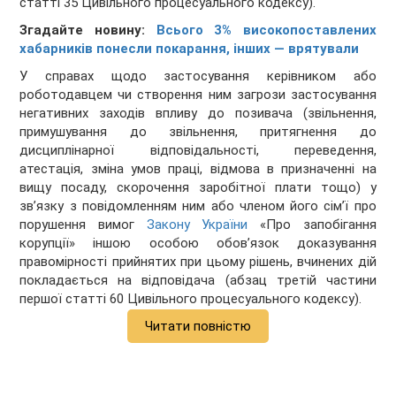
статті 35 Цивільного процесуального кодексу).
Згадайте новину:
Всього 3% високопоставлених
хабарників понесли покарання, інших — врятували
У справах щодо застосування керівником або
роботодавцем чи створення ним загрози застосування
негативних заходів впливу до позивача (звільнення,
примушування до звільнення, притягнення до
дисциплінарної відповідальності, переведення,
атестація, зміна умов праці, відмова в призначенні на
вищу посаду, скорочення заробітної плати тощо) у
зв’язку з повідомленням ним або членом його сім’ї про
порушення вимог
Закону України
«Про запобігання
корупції» іншою особою обов’язок доказування
правомірності прийнятих при цьому рішень, вчинених дій
покладається на відповідача (абзац третій частини
першої статті 60 Цивільного процесуального кодексу).
Читати повністю