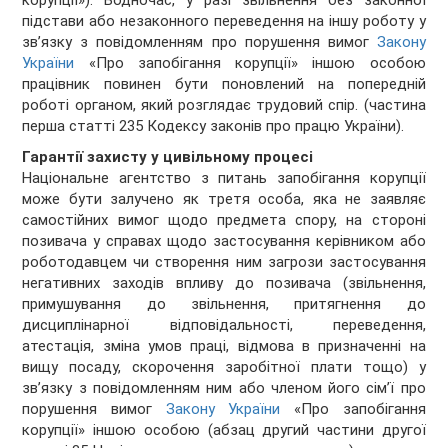
корупції»). Водночас, у разі звільнення без законної
підстави або незаконного переведення на іншу роботу у
зв’язку з повідомленням про порушення вимог
Закону
України
«Про запобігання корупції» іншою особою
працівник повинен бути поновлений на попередній
роботі органом, який розглядає трудовий спір. (частина
перша статті 235 Кодексу законів про працю України).
Гарантії захисту у цивільному процесі
Національне агентство з питань запобігання корупції
може бути залучено як третя особа, яка не заявляє
самостійних вимог щодо предмета спору, на стороні
позивача у справах щодо застосування керівником або
роботодавцем чи створення ним загрози застосування
негативних заходів впливу до позивача (звільнення,
примушування до звільнення, притягнення до
дисциплінарної відповідальності, переведення,
атестація, зміна умов праці, відмова в призначенні на
вищу посаду, скорочення заробітної плати тощо) у
зв’язку з повідомленням ним або членом його сім’ї про
порушення вимог
Закону України
«Про запобігання
корупції» іншою особою (абзац другий частини другої