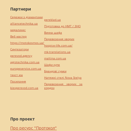
Партнери
Сережки з діамантами
pereklad.ua
alliancetechnika.ua
Підготовка до НМТ / ЗНО
миралинкс
Винна шафа
Веб мастер
Перевезення хворих
https://motokosmos.ua/
hospice-life.com.ua/
Синтезатори
mk-translations.ua
perevod.agency
maltina.com.ua
agrotechnika.com.ua
Шафи купе
europeservice.com.ua
Брендові сумки
текст юа
Натяжні стелі Nova Stelya
Посилання
Перевезення хворих за
kievperevod.com.ua
кордон
Про проект
Про ресурс "Протокол"