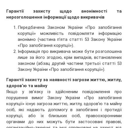
Гарантії захисту щодо анонімності та
нерозголошення інформації щодо викривачів
Передбачена Законом України «Про запобігання
корупції» можливість повідомляти інформацію
анонімно (частина п’ята статті 53 Закону України
«Про запобігання корупції»).
Інформація про викривача може бути розголошена
лише за його згодою, крім випадків, встановлених
законом (абзац другий частини третьої статті 53
Закону України «Про запобігання корупції»).
Гарантії захисту за наявності загрози життю, житлу,
здоров’ю та майну
Якщо у зв’язку із здійсненим повідомлення про
порушення вимог Закону України «Про запобігання
корупції» існує загроза життю, житлу, здоров’ю та майну
осіб, які надають допомогу в запобіганні і протидії
корупції, або їх близьких осіб, правоохоронними
органами до них можуть бути застосовані правові,
організаційно-технічні та інші спрямовані на захист від