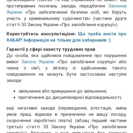
протиправних посягань заходи, передбачені
Законом
України
«Про забезпечення безпеки осіб, які беруть
участь у кримінальному судочинстві» (частина друга
статті 53 Закону України «Про запобігання корупції»).
Користуйтесь консультацією:
Що треба знати про
ХАБАР! Інформація не тільки для хабарників :)
Гарантії у сфері захисту трудових прав
До особи, яка здійснила повідомлення про порушення
вимог
Закону України
«Про запобігання корупції» або
члена її сім’ї, у звʼязку зі здійсненням такого
повідомлення не можуть бути застосовані наступні
заходи:
звільнення або примушення до звільнення;
притягнення до дисциплінарної відповідальності;
інші негативні заходи (переведення, атестація, зміна
умов праці, відмова в призначенні на вищу посаду,
скорочення заробітної плати) (абзац перший частини
третьої статті 53 Закону України «Про запобігання