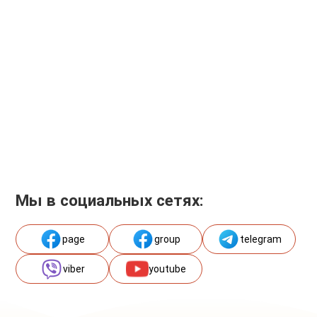
Мы в социальных сетях:
page
group
telegram
viber
youtube