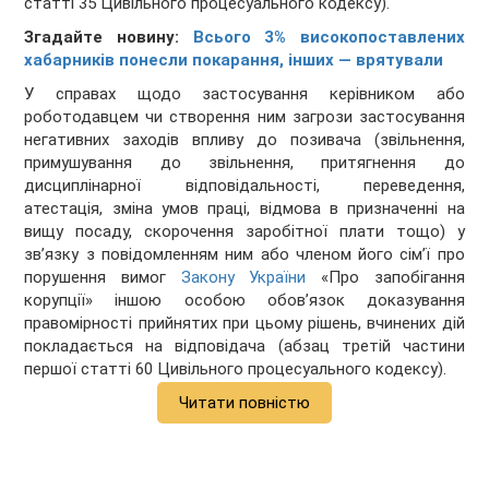
статті 35 Цивільного процесуального кодексу).
Згадайте новину:
Всього 3% високопоставлених
хабарників понесли покарання, інших — врятували
У справах щодо застосування керівником або
роботодавцем чи створення ним загрози застосування
негативних заходів впливу до позивача (звільнення,
примушування до звільнення, притягнення до
дисциплінарної відповідальності, переведення,
атестація, зміна умов праці, відмова в призначенні на
вищу посаду, скорочення заробітної плати тощо) у
зв’язку з повідомленням ним або членом його сім’ї про
порушення вимог
Закону України
«Про запобігання
корупції» іншою особою обов’язок доказування
правомірності прийнятих при цьому рішень, вчинених дій
покладається на відповідача (абзац третій частини
першої статті 60 Цивільного процесуального кодексу).
Читати повністю