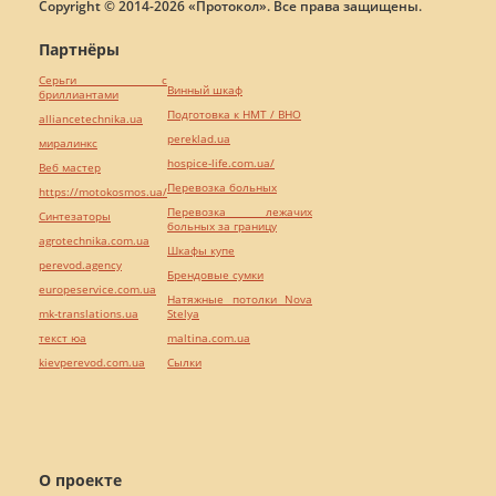
Copyright © 2014-2026 «Протокол». Все права защищены.
Партнёры
Серьги с
Винный шкаф
бриллиантами
Подготовка к НМТ / ВНО
alliancetechnika.ua
pereklad.ua
миралинкс
hospice-life.com.ua/
Веб мастер
Перевозка больных
https://motokosmos.ua/
Перевозка лежачих
Синтезаторы
больных за границу
agrotechnika.com.ua
Шкафы купе
perevod.agency
Брендовые сумки
europeservice.com.ua
Натяжные потолки Nova
mk-translations.ua
Stelya
текст юа
maltina.com.ua
kievperevod.com.ua
Cылки
О проекте