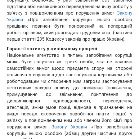
корупції»). Водночас, у разі звільнення без законної
підстави або незаконного переведення на іншу роботу у
зв’язку з повідомленням про порушення вимог
Закону
України
«Про запобігання корупції» іншою особою
працівник повинен бути поновлений на попередній
роботі органом, який розглядає трудовий спір. (частина
перша статті 235 Кодексу законів про працю України).
Гарантії захисту у цивільному процесі
Національне агентство з питань запобігання корупції
може бути залучено як третя особа, яка не заявляє
самостійних вимог щодо предмета спору, на стороні
позивача у справах щодо застосування керівником або
роботодавцем чи створення ним загрози застосування
негативних заходів впливу до позивача (звільнення,
примушування до звільнення, притягнення до
дисциплінарної відповідальності, переведення,
атестація, зміна умов праці, відмова в призначенні на
вищу посаду, скорочення заробітної плати тощо) у
зв’язку з повідомленням ним або членом його сім’ї про
порушення вимог
Закону України
«Про запобігання
корупції» іншою особою (абзац другий частини другої