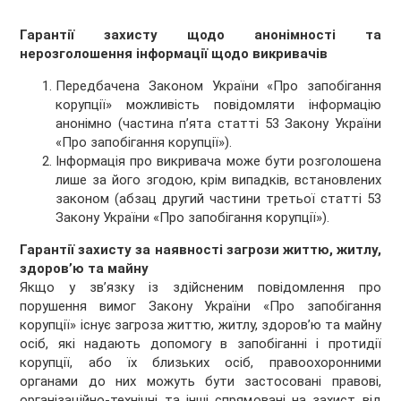
Гарантії захисту щодо анонімності та
нерозголошення інформації щодо викривачів
Передбачена Законом України «Про запобігання
корупції» можливість повідомляти інформацію
анонімно (частина п’ята статті 53 Закону України
«Про запобігання корупції»).
Інформація про викривача може бути розголошена
лише за його згодою, крім випадків, встановлених
законом (абзац другий частини третьої статті 53
Закону України «Про запобігання корупції»).
Гарантії захисту за наявності загрози життю, житлу,
здоров’ю та майну
Якщо у зв’язку із здійсненим повідомлення про
порушення вимог Закону України «Про запобігання
корупції» існує загроза життю, житлу, здоров’ю та майну
осіб, які надають допомогу в запобіганні і протидії
корупції, або їх близьких осіб, правоохоронними
органами до них можуть бути застосовані правові,
організаційно-технічні та інші спрямовані на захист від