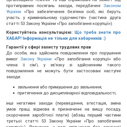
протиправних посягань заходи, передбачені
Законом
України
«Про забезпечення безпеки осіб, які беруть
участь у кримінальному судочинстві» (частина друга
статті 53 Закону України «Про запобігання корупції»).
Користуйтесь консультацією:
Що треба знати про
ХАБАР! Інформація не тільки для хабарників :)
Гарантії у сфері захисту трудових прав
До особи, яка здійснила повідомлення про порушення
вимог
Закону України
«Про запобігання корупції» або
члена її сім’ї, у звʼязку зі здійсненням такого
повідомлення не можуть бути застосовані наступні
заходи:
звільнення або примушення до звільнення;
притягнення до дисциплінарної відповідальності;
інші негативні заходи (переведення, атестація, зміна
умов праці, відмова в призначенні на вищу посаду,
скорочення заробітної плати) (абзац перший частини
третьої статті 53 Закону України «Про запобігання