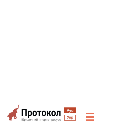
Рус
☰
Укр