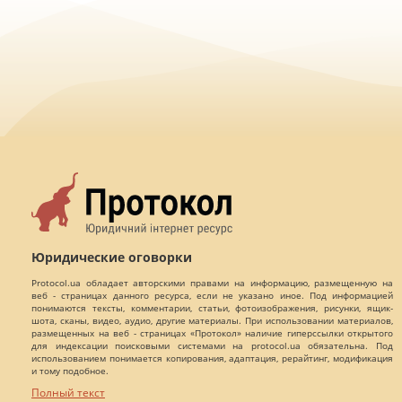
Юридические оговорки
Protocol.ua обладает авторскими правами на информацию, размещенную на
веб - страницах данного ресурса, если не указано иное. Под информацией
понимаются тексты, комментарии, статьи, фотоизображения, рисунки, ящик-
шота, сканы, видео, аудио, другие материалы. При использовании материалов,
размещенных на веб - страницах «Протокол» наличие гиперссылки открытого
для индексации поисковыми системами на protocol.ua обязательна. Под
использованием понимается копирования, адаптация, рерайтинг, модификация
и тому подобное.
Полный текст