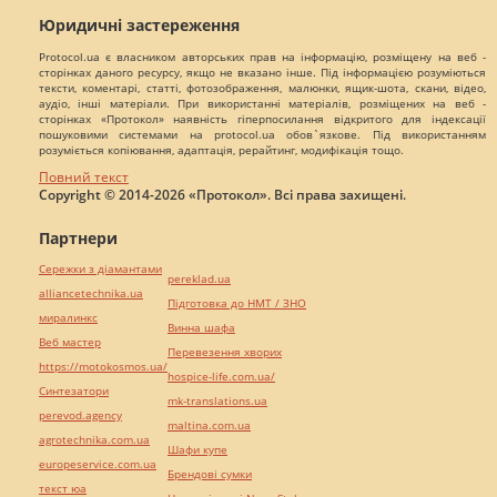
Юридичні застереження
Protocol.ua є власником авторських прав на інформацію, розміщену на веб -
сторінках даного ресурсу, якщо не вказано інше. Під інформацією розуміються
тексти, коментарі, статті, фотозображення, малюнки, ящик-шота, скани, відео,
аудіо, інші матеріали. При використанні матеріалів, розміщених на веб -
сторінках «Протокол» наявність гіперпосилання відкритого для індексації
пошуковими системами на protocol.ua обов`язкове. Під використанням
розуміється копіювання, адаптація, рерайтинг, модифікація тощо.
Повний текст
Copyright © 2014-2026 «Протокол». Всі права захищені.
Партнери
Сережки з діамантами
pereklad.ua
alliancetechnika.ua
Підготовка до НМТ / ЗНО
миралинкс
Винна шафа
Веб мастер
Перевезення хворих
https://motokosmos.ua/
hospice-life.com.ua/
Синтезатори
mk-translations.ua
perevod.agency
maltina.com.ua
agrotechnika.com.ua
Шафи купе
europeservice.com.ua
Брендові сумки
текст юа