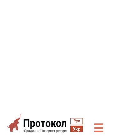
Рус
☰
Укр