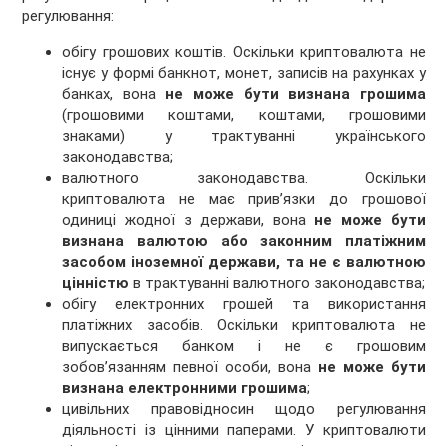
регулювання:
обігу грошових коштів. Оскільки криптовалюта не
існує у формі банкнот, монет, записів на рахунках у
банках, вона
не може бути визнана грошима
(грошовими коштами, коштами, грошовими
знаками) у трактуванні українського
законодавства;
валютного законодавства. Оскільки
криптовалюта не має прив’язки до грошової
одиниці жодної з держави, вона
не може бути
визнана валютою або законним платіжним
засобом іноземної держави, та не є валютною
цінністю
в трактуванні валютного законодавства;
обігу електронних грошей та використання
платіжних засобів. Оскільки криптовалюта не
випускається банком і не є грошовим
зобов’язанням певної особи, вона
не може бути
визнана електронними грошима
;
цивільних правовідносин щодо регулювання
діяльності із цінними паперами. У криптовалюти