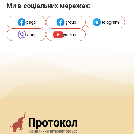
Ми в соціальних мережах:
page
group
telegram
viber
youtube