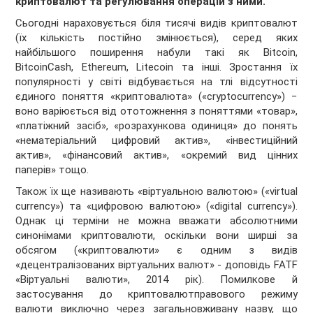
криптовалют та регулювання операцій з ними.
Сьогодні нараховується біля тисячі видів криптовалют
(їх кількість постійно змінюється), серед яких
найбільшого поширення набули такі як Bitcoin,
BitcoinСash, Ethereum, Litecoin та інші. Зростання їх
популярності у світі відбувається на тлі відсутності
єдиного поняття «криптовалюта» («cryptocurrency») −
воно варіюється від ототожнення з поняттями «товар»,
«платіжний засіб», «розрахункова одиниця» до понять
«нематеріальний цифровий актив», «інвестиційний
актив», «фінансовий актив», «окремий вид цінних
паперів» тощо.
Також їх ще називають «віртуальною валютою» («virtual
currency») та «цифровою валютою» («digital currency»).
Однак ці терміни не можна вважати абсолютними
синонімами криптовалюти, оскільки вони ширші за
обсягом («криптовалюти» є одним з видів
«децентралізованих віртуальних валют» - доповідь FATF
«Віртуальні валюти», 2014 рік). Помилкове й
застосування до криптовалютправового режиму
валюти виключно через загальновживану назву, що