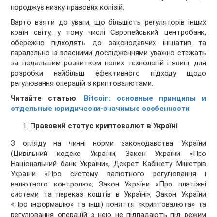
породжує низку правових колізій.
Варто взяти до уваги, що більшість регуляторів інших
країн світу, у тому числі Європейський центробанк,
обережно підходять до законодавчих ініціатив та
паралельно із власними дослідженнями уважно стежать
за подальшим розвитком нових технологій і явищ для
розробки найбільш ефективного підходу щодо
регулювання операцій з криптовалютами.
Читайте статью:
Bitcoin: основные принципы и
отдельные юридически-значимые особенности
Правовий статус криптовалют в Україні
З огляду на чинні норми законодавства України
(Цивільний кодекс України, Закон України «Про
Національний банк України», Декрет Кабінету Міністрів
України «Про систему валютного регулювання і
валютного контролю», Закон України «Про платіжні
системи та переказ коштів в Україні», Закон України
«Про інформацію» та інші) поняття «криптовалюта» та
регулювання операцій з нею не підпадають під режим