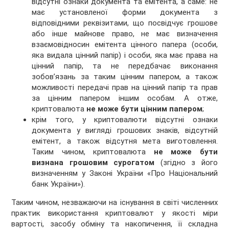
відсутні ознаки документа та емітента, а саме: не
має установленої форми документа з
відповідними реквізитами, що посвідчує грошове
або інше майнове право, не має визначення
взаємовідносин емітента цінного папера (особи,
яка видала цінний папір) і особи, яка має права на
цінний папір, та не передбачає виконання
зобов’язань за таким цінним папером, а також
можливості передачі прав на цінний папір та прав
за цінним папером іншим особам. А отже,
криптовалюта
не може бути цінним папером
;
крім того, у криптовалюти відсутні ознаки
документа у вигляді грошових знаків, відсутній
емітент, а також відсутня мета виготовлення.
Таким чином, криптовалюта
не може бути
визнана грошовим сурогатом
(згідно з його
визначенням у Законі України «Про Національний
банк України»).
Таким чином, незважаючи на існування в світі численних
практик використання криптовалют у якості міри
вартості, засобу обміну та накопичення, її складна