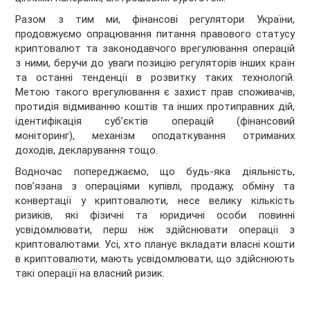
Разом з тим ми, фінансові регулятори України,
продовжуємо опрацювання питання правового статусу
криптовалют та законодавчого врегулювання операцій
з ними, беручи до уваги позицію регуляторів інших країн
та останні тенденції в розвитку таких технологій.
Метою такого врегулювання є захист прав споживачів,
протидія відмиванню коштів та інших протиправних дій,
ідентифікація суб’єктів операцій (фінансовий
моніторинг), механізм оподаткування отриманих
доходів, декларування тощо.
Водночас попереджаємо, що будь-яка діяльність,
пов’язана з операціями купівлі, продажу, обміну та
конвертації у криптовалюти, несе велику кількість
ризиків, які фізичні та юридичні особи повинні
усвідомлювати, перш ніж здійснювати операції з
криптовалютами. Усі, хто планує вкладати власні кошти
в криптовалюти, мають усвідомлювати, що здійснюють
такі операції на власний ризик.