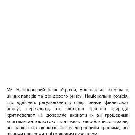
Ми, Національний банк України, Національна комісія з
цінних паперів та фондового ринку і Національна комісія,
що здійснює регулювання у сфері ринків фінансових
послуг, переконані, що складна правова природа
криптовалют не дозволяє визнати їх ані грошовими
коштами, ані валютою і платіжним засобом іншої країни,
ані валютною цінністю, ані електронними грошима, ані
цінними паперами, ані грошовим сурогатом.