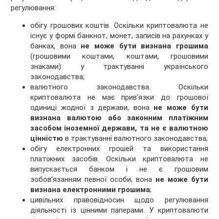
регулювання:
обігу грошових коштів. Оскільки криптовалюта не
існує у формі банкнот, монет, записів на рахунках у
банках, вона
не може бути визнана грошима
(грошовими коштами, коштами, грошовими
знаками) у трактуванні українського
законодавства;
валютного законодавства. Оскільки
криптовалюта не має прив’язки до грошової
одиниці жодної з держави, вона
не може бути
визнана валютою або законним платіжним
засобом іноземної держави, та не є валютною
цінністю
в трактуванні валютного законодавства;
обігу електронних грошей та використання
платіжних засобів. Оскільки криптовалюта не
випускається банком і не є грошовим
зобов’язанням певної особи, вона
не може бути
визнана електронними грошима
;
цивільних правовідносин щодо регулювання
діяльності із цінними паперами. У криптовалюти