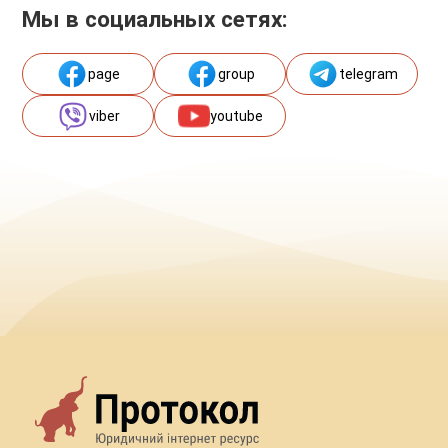
Мы в социальных сетях:
page
group
telegram
viber
youtube