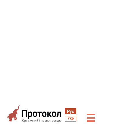
Рус
☰
Укр