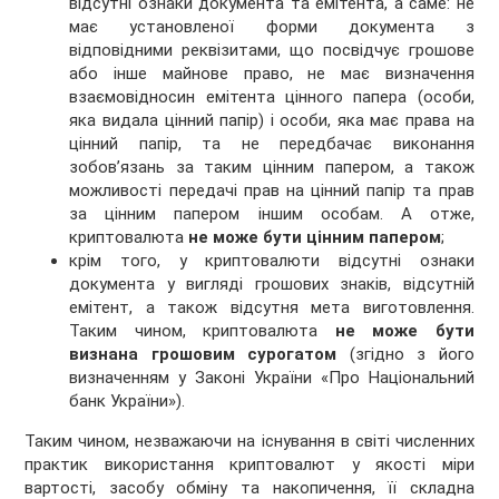
відсутні ознаки документа та емітента, а саме: не
має установленої форми документа з
відповідними реквізитами, що посвідчує грошове
або інше майнове право, не має визначення
взаємовідносин емітента цінного папера (особи,
яка видала цінний папір) і особи, яка має права на
цінний папір, та не передбачає виконання
зобов’язань за таким цінним папером, а також
можливості передачі прав на цінний папір та прав
за цінним папером іншим особам. А отже,
криптовалюта
не може бути цінним папером
;
крім того, у криптовалюти відсутні ознаки
документа у вигляді грошових знаків, відсутній
емітент, а також відсутня мета виготовлення.
Таким чином, криптовалюта
не може бути
визнана грошовим сурогатом
(згідно з його
визначенням у Законі України «Про Національний
банк України»).
Таким чином, незважаючи на існування в світі численних
практик використання криптовалют у якості міри
вартості, засобу обміну та накопичення, її складна