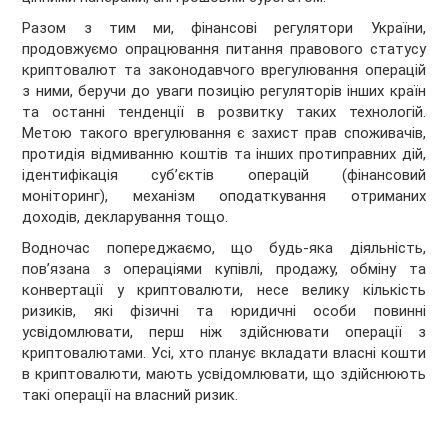
Разом з тим ми, фінансові регулятори України,
продовжуємо опрацювання питання правового статусу
криптовалют та законодавчого врегулювання операцій
з ними, беручи до уваги позицію регуляторів інших країн
та останні тенденції в розвитку таких технологій.
Метою такого врегулювання є захист прав споживачів,
протидія відмиванню коштів та інших протиправних дій,
ідентифікація суб’єктів операцій (фінансовий
моніторинг), механізм оподаткування отриманих
доходів, декларування тощо.
Водночас попереджаємо, що будь-яка діяльність,
пов’язана з операціями купівлі, продажу, обміну та
конвертації у криптовалюти, несе велику кількість
ризиків, які фізичні та юридичні особи повинні
усвідомлювати, перш ніж здійснювати операції з
криптовалютами. Усі, хто планує вкладати власні кошти
в криптовалюти, мають усвідомлювати, що здійснюють
такі операції на власний ризик.