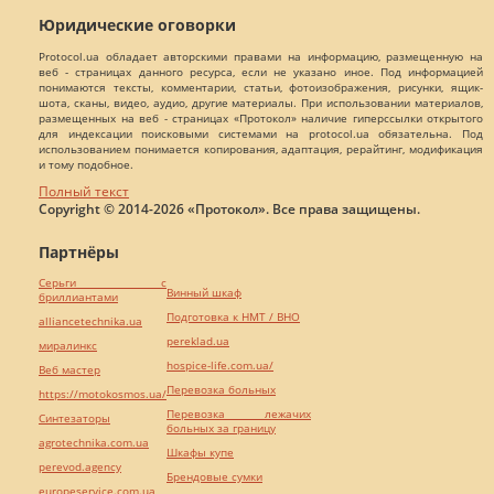
Юридические оговорки
Protocol.ua обладает авторскими правами на информацию, размещенную на
веб - страницах данного ресурса, если не указано иное. Под информацией
понимаются тексты, комментарии, статьи, фотоизображения, рисунки, ящик-
шота, сканы, видео, аудио, другие материалы. При использовании материалов,
размещенных на веб - страницах «Протокол» наличие гиперссылки открытого
для индексации поисковыми системами на protocol.ua обязательна. Под
использованием понимается копирования, адаптация, рерайтинг, модификация
и тому подобное.
Полный текст
Copyright © 2014-2026 «Протокол». Все права защищены.
Партнёры
Серьги с
Винный шкаф
бриллиантами
Подготовка к НМТ / ВНО
alliancetechnika.ua
pereklad.ua
миралинкс
hospice-life.com.ua/
Веб мастер
Перевозка больных
https://motokosmos.ua/
Перевозка лежачих
Синтезаторы
больных за границу
agrotechnika.com.ua
Шкафы купе
perevod.agency
Брендовые сумки
europeservice.com.ua