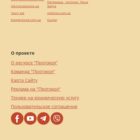
Натяжные потолки Nova
mk-translations.ua
Stelya
текст юа
maltina.com.ua
kievperevod.com.ua
Cылки
О проекте
О ресурсе “Протокол”
Команда "Протокол"
Карта Сайту
Реклама на "Протокол"
Тендер на юридическую услугу
Пользовательское соглашение