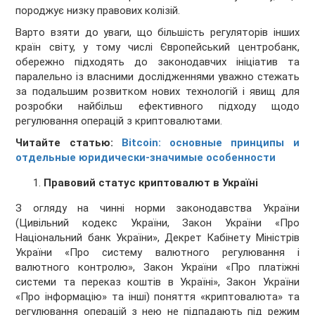
породжує низку правових колізій.
Варто взяти до уваги, що більшість регуляторів інших
країн світу, у тому числі Європейський центробанк,
обережно підходять до законодавчих ініціатив та
паралельно із власними дослідженнями уважно стежать
за подальшим розвитком нових технологій і явищ для
розробки найбільш ефективного підходу щодо
регулювання операцій з криптовалютами.
Читайте статью:
Bitcoin: основные принципы и
отдельные юридически-значимые особенности
Правовий статус криптовалют в Україні
З огляду на чинні норми законодавства України
(Цивільний кодекс України, Закон України «Про
Національний банк України», Декрет Кабінету Міністрів
України «Про систему валютного регулювання і
валютного контролю», Закон України «Про платіжні
системи та переказ коштів в Україні», Закон України
«Про інформацію» та інші) поняття «криптовалюта» та
регулювання операцій з нею не підпадають під режим