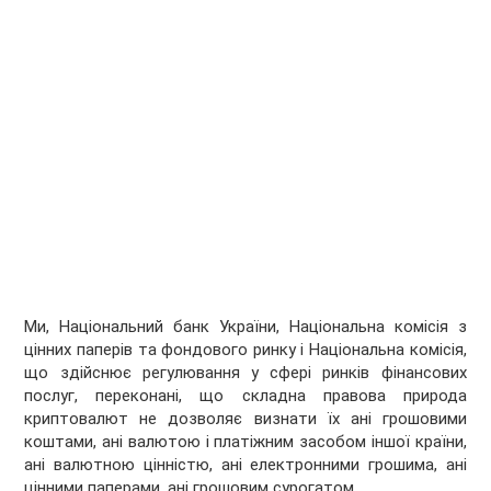
Ми, Національний банк України, Національна комісія з
цінних паперів та фондового ринку і Національна комісія,
що здійснює регулювання у сфері ринків фінансових
послуг, переконані, що складна правова природа
криптовалют не дозволяє визнати їх ані грошовими
коштами, ані валютою і платіжним засобом іншої країни,
ані валютною цінністю, ані електронними грошима, ані
цінними паперами, ані грошовим сурогатом.