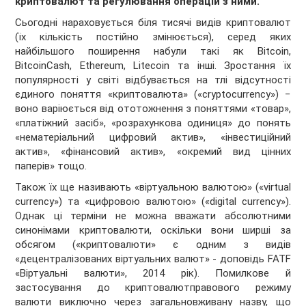
криптовалют та регулювання операцій з ними.
Сьогодні нараховується біля тисячі видів криптовалют
(їх кількість постійно змінюється), серед яких
найбільшого поширення набули такі як Bitcoin,
BitcoinСash, Ethereum, Litecoin та інші. Зростання їх
популярності у світі відбувається на тлі відсутності
єдиного поняття «криптовалюта» («cryptocurrency») −
воно варіюється від ототожнення з поняттями «товар»,
«платіжний засіб», «розрахункова одиниця» до понять
«нематеріальний цифровий актив», «інвестиційний
актив», «фінансовий актив», «окремий вид цінних
паперів» тощо.
Також їх ще називають «віртуальною валютою» («virtual
currency») та «цифровою валютою» («digital currency»).
Однак ці терміни не можна вважати абсолютними
синонімами криптовалюти, оскільки вони ширші за
обсягом («криптовалюти» є одним з видів
«децентралізованих віртуальних валют» - доповідь FATF
«Віртуальні валюти», 2014 рік). Помилкове й
застосування до криптовалютправового режиму
валюти виключно через загальновживану назву, що