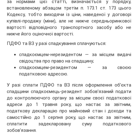
за нормами цієї статті, визначається у порядку,
встановленому абзацом третім п. 173.1 ст. 173 цього
Кодексу, тобто виходячи із ціни, наведеної у договорі
купівлі-продажу (міни), але не нижче середньоринкової
вартості відповідного транспортного засобу або не
нижче його оціночної вартості.
ПДФО та ВЗ у разі спадкування сплачуються:
спадкоємцем-нерезидентом — за місцем видачі
свідоцтва про право на спадщину;
спадкоємцем-резидентом — за своєю
податковою адресою.
У разі сплати ПДФО та ВЗ після оформлення об’єкта
спадщини спадкоємець-резидент зобов’язаний подати
до контролюючого органу за місцем своєї податкової
адреси до 1 травня року, що настає за звітним,
податкову декларацію про майновий стан і доходи та
самостійно до 1 серпня року, що настає за звітним,
сплатити задекларовану суму податкового
зобов’язання.