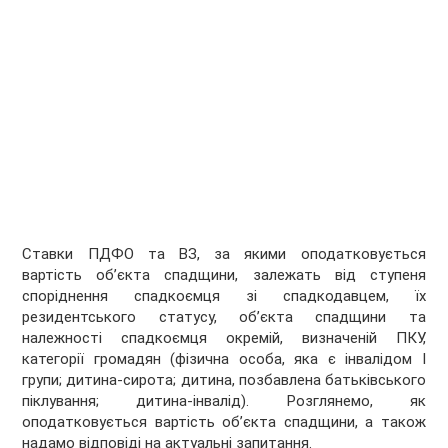
Ставки ПДФО та ВЗ, за якими оподатковується
вартість об’єкта спадщини, залежать від ступеня
споріднення спадкоємця зі спадкодавцем, їх
резидентського статусу, об’єкта спадщини та
належності спадкоємця окремій, визначеній ПКУ,
категорії громадян (фізична особа, яка є інвалідом І
групи; дитина-сирота; дитина, позбавлена батьківського
піклування; дитина-інвалід). Розглянемо, як
оподатковується вартість об’єкта спадщини, а також
надамо відповіді на актуальні запитання.