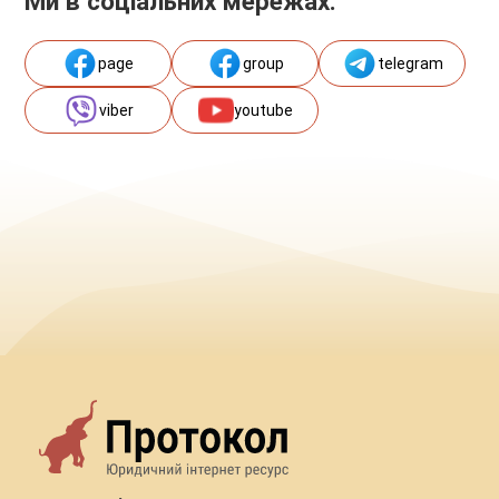
Ми в соціальних мережах:
page
group
telegram
viber
youtube