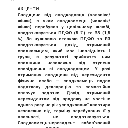
АКЦЕНТИ
Спадщина від спадкодавця (чоловіка/
жінки), з яким спадкоємець (чоловік/
жінка) перебував у цивільному шлюбі,
оподатковується ПДФО (5 %) та ВЗ (1,5
%). За нульовою ставкою ПДФО та ВЗ
оподатковується дохід, отриманий
спадкоємцем, який має інвалідність І
групи, в результаті прийняття ним
спадщини незалежно від ступеня
споріднення зі спадкодавцем. У разі
отримання спадщини від нерезидента
фізична особа — спадкоємець подає
податкову декларацію та самостійно
сплачує податки. Дохід, отриманий
нерезидентом від продажу не частіше
одного разу на рік успадкованої квартири
незалежно від терміну перебування її у
власності, не оподатковується.
Спадкоємець-нерезидент зобов’язаний