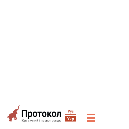
Рус
☰
Укр