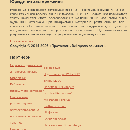
Юридичні застереження
Protocol.ua є власником авторських прав на інформацію, розміщену на веб -
сторінках даного ресурсу, якщо не вказано інше. Під інформацією розуміються
тексти, коментарі, статті, фотозображення, малюнки, ящик-шота, скани, відео,
аудіо, інші матеріали. При використанні матеріалів, розміщених на веб -
сторінках «Протокол» наявність гіперпосилання відкритого для індексації
пошуковими системами на protocol.ua обов`язкове. Під використанням
розуміється копіювання, адаптація, рерайтинг, модифікація тощо.
Повний текст
Copyright © 2014-2026 «Протокол». Всі права захищені.
Партнери
Сережки з діамантами
pereklad.ua
alliancetechnika.ua
Підготовка до НМТ / ЗНО
миралинкс
Винна шафа
Веб мастер
Перевезення хворих
https://motokosmos.ua/
hospice-life.com.ua/
Синтезатори
mk-translations.ua
perevod.agency
maltina.com.ua
agrotechnika.com.ua
Шафи купе
europeservice.com.ua
Брендові сумки
текст юа
Натяжні стелі Nova Stelya
Посилання