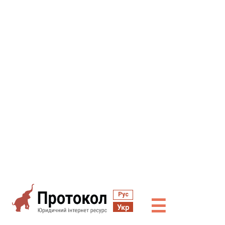
Рус
☰
Укр