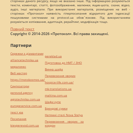
сторінках даного ресурсу, якщо не вказано інше. Під інформацією розуміються
тексти, коментарі, статті, фотозображення, малюнки, ящик-шота, скани, відео,
аудіо, інші матеріали. При використанні матеріалів, розміщених на веб -
сторінках «Протокол» наявність гіперпосилання відкритого для індексації
пошуковими системами на protocol.ua обов`язкове. Під використанням
розуміється копіювання, адаптація, рерайтинг, модифікація тощо.
Повний текст
Copyright © 2014-2026 «Протокол». Всі права захищені.
Партнери
Сережки з діамантами
pereklad.ua
alliancetechnika.ua
Підготовка до НМТ / ЗНО
миралинкс
Винна шафа
Веб мастер
Перевезення хворих
https://motokosmos.ua/
hospice-life.com.ua/
Синтезатори
mk-translations.ua
perevod.agency
maltina.com.ua
agrotechnika.com.ua
Шафи купе
europeservice.com.ua
Брендові сумки
текст юа
Натяжні стелі Nova Stelya
Посилання
Перевезення хворих за
kievperevod.com.ua
кордон