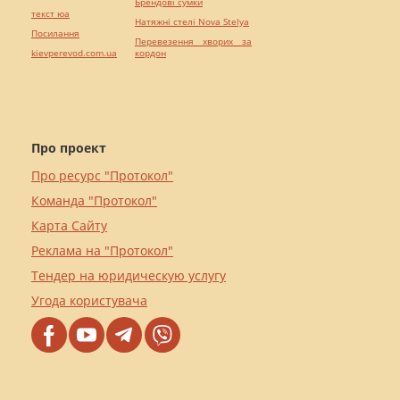
Брендові сумки
текст юа
Натяжні стелі Nova Stelya
Посилання
Перевезення хворих за
kievperevod.com.ua
кордон
Про проект
Про ресурс "Протокол"
Команда "Протокол"
Карта Сайту
Реклама на "Протокол"
Тендер на юридическую услугу
Угода користувача