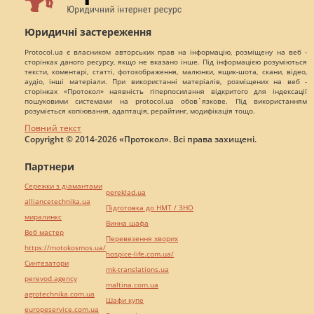
Юридичні застереження
Protocol.ua є власником авторських прав на інформацію, розміщену на веб -
сторінках даного ресурсу, якщо не вказано інше. Під інформацією розуміються
тексти, коментарі, статті, фотозображення, малюнки, ящик-шота, скани, відео,
аудіо, інші матеріали. При використанні матеріалів, розміщених на веб -
сторінках «Протокол» наявність гіперпосилання відкритого для індексації
пошуковими системами на protocol.ua обов`язкове. Під використанням
розуміється копіювання, адаптація, рерайтинг, модифікація тощо.
Повний текст
Copyright © 2014-2026 «Протокол». Всі права захищені.
Партнери
Сережки з діамантами
pereklad.ua
alliancetechnika.ua
Підготовка до НМТ / ЗНО
миралинкс
Винна шафа
Веб мастер
Перевезення хворих
https://motokosmos.ua/
hospice-life.com.ua/
Синтезатори
mk-translations.ua
perevod.agency
maltina.com.ua
agrotechnika.com.ua
Шафи купе
europeservice.com.ua