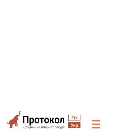
Рус
☰
Укр