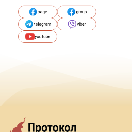
page
group
telegram
viber
youtube