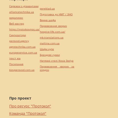
Сережки з діамантами
pereklad.ua
alliancetechnika.ua
Підготовка до НМТ / ЗНО
миралинкс
Винна шафа
Веб мастер
Перевезення хворих
https://motokosmos.ua/
hospice-life.com.ua/
Синтезатори
mk-translations.ua
perevod.agency
maltina.com.ua
agrotechnika.com.ua
Шафи купе
europeservice.com.ua
Брендові сумки
текст юа
Натяжні стелі Nova Stelya
Посилання
Перевезення хворих за
kievperevod.com.ua
кордон
Про проект
Про ресурс "Протокол"
Команда "Протокол"