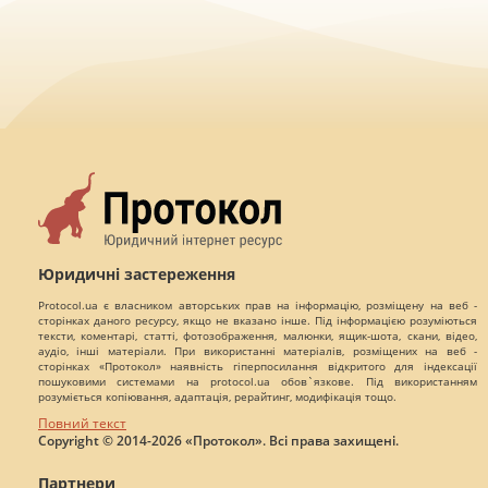
Юридичні застереження
Protocol.ua є власником авторських прав на інформацію, розміщену на веб -
сторінках даного ресурсу, якщо не вказано інше. Під інформацією розуміються
тексти, коментарі, статті, фотозображення, малюнки, ящик-шота, скани, відео,
аудіо, інші матеріали. При використанні матеріалів, розміщених на веб -
сторінках «Протокол» наявність гіперпосилання відкритого для індексації
пошуковими системами на protocol.ua обов`язкове. Під використанням
розуміється копіювання, адаптація, рерайтинг, модифікація тощо.
Повний текст
Copyright © 2014-2026 «Протокол». Всі права захищені.
Партнери