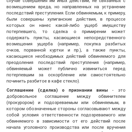
случае совершения им иных действий, не связанных с
возмещением вреда, но направленных на устранение
последствий преступления. Если обвиняемым, к примеру,
были совершены хулиганские действия, в процессе
которых он нанес какой-либо ущерб имуществу
потерпевшего, то сделка о примирении может
содержать пункты, касающиеся непосредственного
возмещения ущерба (например, покупка разбитых
очков, порванной куртки и пр.), а также пункты,
касающиеся необходимых действий обвиняемого для
преодоления последствий преступления (например,
обвиняемый может публично извиниться перед
потерпевшим за оскорбление или самостоятельно
починить разбитое в кафе стекло).
Соглашение (сделка) о признании вины
- это
добровольное соглашение между обвинителем
(прокурором) и подозреваемым или обвиняемым, в
котором обозначенные стороны согласовывают между
собой условия ответственности подозреваемого или
обвиняемого в зависимости от его действий после
начала уголовного производства или после вручения