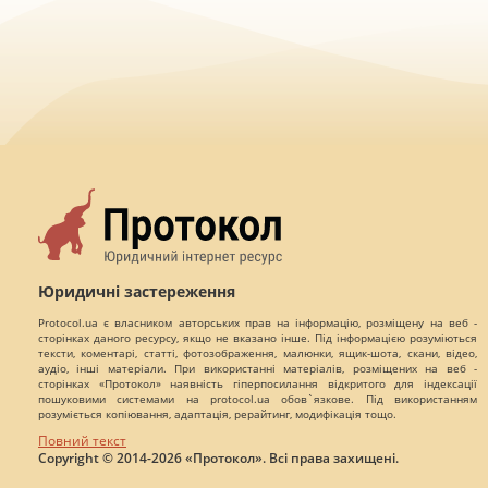
Юридичні застереження
Protocol.ua є власником авторських прав на інформацію, розміщену на веб -
сторінках даного ресурсу, якщо не вказано інше. Під інформацією розуміються
тексти, коментарі, статті, фотозображення, малюнки, ящик-шота, скани, відео,
аудіо, інші матеріали. При використанні матеріалів, розміщених на веб -
сторінках «Протокол» наявність гіперпосилання відкритого для індексації
пошуковими системами на protocol.ua обов`язкове. Під використанням
розуміється копіювання, адаптація, рерайтинг, модифікація тощо.
Повний текст
Copyright © 2014-2026 «Протокол». Всі права захищені.