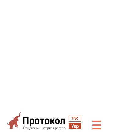
Рус
☰
Укр