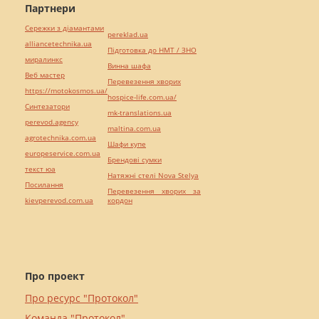
Партнери
Сережки з діамантами
pereklad.ua
alliancetechnika.ua
Підготовка до НМТ / ЗНО
миралинкс
Винна шафа
Веб мастер
Перевезення хворих
https://motokosmos.ua/
hospice-life.com.ua/
Синтезатори
mk-translations.ua
perevod.agency
maltina.com.ua
agrotechnika.com.ua
Шафи купе
europeservice.com.ua
Брендові сумки
текст юа
Натяжні стелі Nova Stelya
Посилання
Перевезення хворих за
kievperevod.com.ua
кордон
Про проект
Про ресурс "Протокол"
Команда "Протокол"