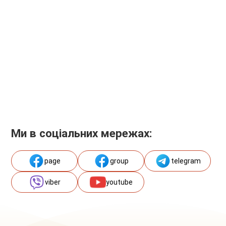
Ми в соціальних мережах:
page
group
telegram
viber
youtube