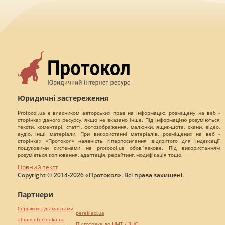
Юридичні застереження
Protocol.ua є власником авторських прав на інформацію, розміщену на веб -
сторінках даного ресурсу, якщо не вказано інше. Під інформацією розуміються
тексти, коментарі, статті, фотозображення, малюнки, ящик-шота, скани, відео,
аудіо, інші матеріали. При використанні матеріалів, розміщених на веб -
сторінках «Протокол» наявність гіперпосилання відкритого для індексації
пошуковими системами на protocol.ua обов`язкове. Під використанням
розуміється копіювання, адаптація, рерайтинг, модифікація тощо.
Повний текст
Copyright © 2014-2026 «Протокол». Всі права захищені.
Партнери
Сережки з діамантами
pereklad.ua
alliancetechnika.ua
Підготовка до НМТ / ЗНО