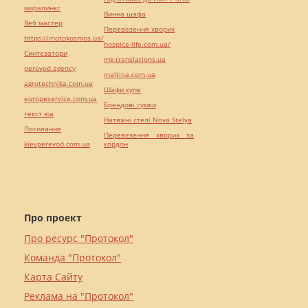
миралинкс
Винна шафа
Веб мастер
Перевезення хворих
https://motokosmos.ua/
hospice-life.com.ua/
Синтезатори
mk-translations.ua
perevod.agency
maltina.com.ua
agrotechnika.com.ua
Шафи купе
europeservice.com.ua
Брендові сумки
текст юа
Натяжні стелі Nova Stelya
Посилання
Перевезення хворих за
kievperevod.com.ua
кордон
Про проект
Про ресурс "Протокол"
Команда "Протокол"
Карта Сайту
Реклама на "Протокол"