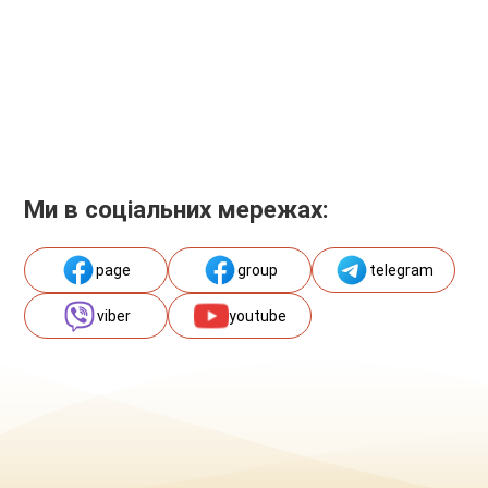
Ми в соціальних мережах:
page
group
telegram
viber
youtube