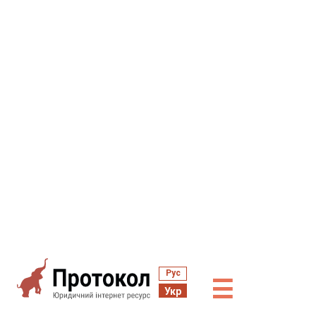
Рус
☰
Укр