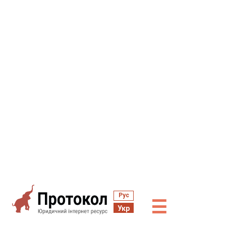
Рус
☰
Укр