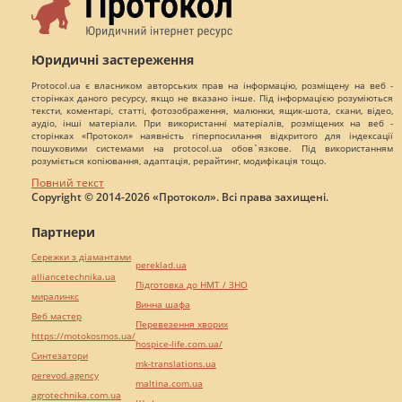
Юридичні застереження
Protocol.ua є власником авторських прав на інформацію, розміщену на веб -
сторінках даного ресурсу, якщо не вказано інше. Під інформацією розуміються
тексти, коментарі, статті, фотозображення, малюнки, ящик-шота, скани, відео,
аудіо, інші матеріали. При використанні матеріалів, розміщених на веб -
сторінках «Протокол» наявність гіперпосилання відкритого для індексації
пошуковими системами на protocol.ua обов`язкове. Під використанням
розуміється копіювання, адаптація, рерайтинг, модифікація тощо.
Повний текст
Copyright © 2014-2026 «Протокол». Всі права захищені.
Партнери
Сережки з діамантами
pereklad.ua
alliancetechnika.ua
Підготовка до НМТ / ЗНО
миралинкс
Винна шафа
Веб мастер
Перевезення хворих
https://motokosmos.ua/
hospice-life.com.ua/
Синтезатори
mk-translations.ua
perevod.agency
maltina.com.ua
agrotechnika.com.ua