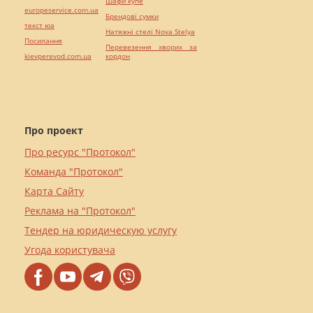
Шафи купе
europeservice.com.ua
Брендові сумки
текст юа
Натяжні стелі Nova Stelya
Посилання
Перевезення хворих за
kievperevod.com.ua
кордон
Про проект
Про ресурс "Протокол"
Команда "Протокол"
Карта Сайту
Реклама на "Протокол"
Тендер на юридическую услугу
Угода користувача