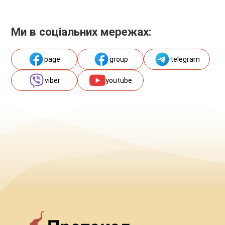
Ми в соціальних мережах:
page
group
telegram
viber
youtube