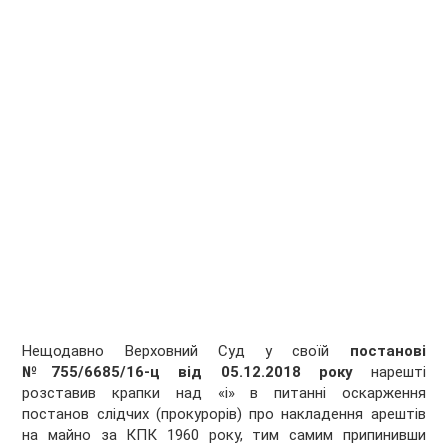
Нещодавно Верховний Суд у своїй
постанові
№755/6685/16-ц від 05.12.2018 року
нарешті
розставив крапки над «і» в питанні оскарження
постанов слідчих (прокурорів) про накладення арештів
на майно за КПК 1960 року, тим самим припинивши