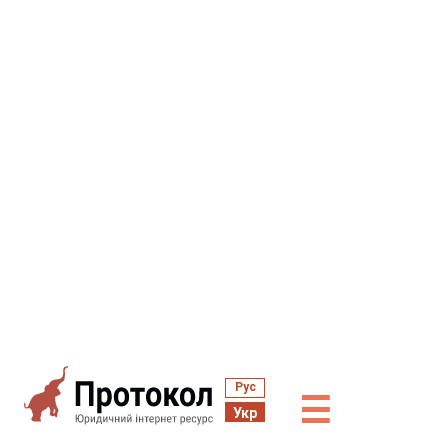
Рус
☰
Укр