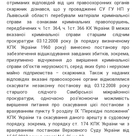
отриманих відповідей від цих правоохоронних органів
скаржник дізнався, що у провадженні СУ ГУ НП у
Львівській області перебували матеріали кримінальної
справи за ознаками кримінальних правопорушень,
передбачених ч. 1ст. 364, ч. 1ст. 366 КК України. В межах
вказаної кримінальної справи старшим слідчим
прокуратури 03.12.2008 року (в порядку визначеному
КПК України 1960 року) винесено постанову про
забезпечення відшкодування завданих збитків, зокрема,
призупинено відчуження до вирішення кримінальної
справи об'єктів нерухомості, серед яких було і нерухоме
майно підприємства – скаржника. Також у наданих
відповідях вказані правоохоронні органи відмовлялися
скасувати незаконну постанову від 03.12.2008 року
старшого слідчого Самбірської міжрайонної
прокуратури, одночасно роз'яснюючи можливість
вирішення питання про скасування цієї постанови з
врахуванням пункту 9 розділу IX "Перехідні положення"
КПК України та скасування даного арешту в судовому
порядку, зокрема, у порядку ст. 174 КПК України чи з
врахуванням постанови Верховного Суду України від