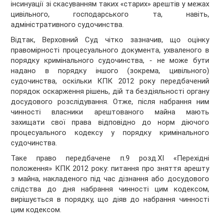
інсинуації зі скасуванням таких «старих» арештів у межах
цивільного, господарського та, навіть,
адміністративного судочинства.
Відтак, Верховний Суд чітко зазначив, що оцінку
правомірності процесуального документа, ухваленого в
порядку кримінального судочинства, - не може бути
надано в порядку іншого (зокрема, цивільного)
судочинства, оскільки КПК 2012 року передбачений
порядок оскарження рішень, дій та бездіяльності органу
досудового розслідування. Отже, після набрання ним
чинності власники арештованого майна мають
захищати свої права відповідно до норм діючого
процесуального кодексу у порядку кримінального
судочинства.
Таке право передбачене п.9 розд.XI «Перехідні
положення» КПК 2012 року: питання про зняття арешту
з майна, накладеного під час дізнання або досудового
слідства до дня набрання чинності цим кодексом,
вирішується в порядку, що діяв до набрання чинності
цим кодексом.