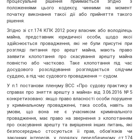
процесуальне рішення приймається згідно з
положеннями цього кодексу, чинними на момент
початку виконання такої дії або прийняття такого
рішення.
Згідно зі ст.174 КПК 2012 року власник або володілець
майна, представник юридичної особи, щодо якої
здійснюється провадження, які не були присутні при
розгляді питання про арешт майна, мають право
заявити клопотання про скасування арешту майна
повністю або частково. Таке клопотання під час
досудового розслідування розглядається слідчим
суддею, а під час судового провадження — судом.
У п.1 постанови пленуму ВСС «Про судову практику в
справах про зняття арешту з майна» від 3.06.2016 №5
конкретизовано: якщо право власності особи порушене
у кримінальному провадженні, така особа, навіть за
умови, що вона не є учасником кримінального
провадження, має право на звернення з клопотанням
про скасування арешту та вирішення інших питань, які
безпосередньо стосуються її прав, обов’язків чи
законних інтересів, у порядку, передбаченому ст.174