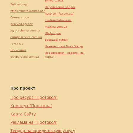
Винна шафа
Веб мастер
Перевезення хворих
https://motokosmos.ua/
hospice-life.com.ua/
Синтезатори
mk-translations.ua
perevod.agency
maltina.com.ua
agrotechnika.com.ua
Шафи купе
europeservice.com.ua
Брендові сумки
текст юа
Натяжні стелі Nova Stelya
Посилання
Перевезення хворих за
kievperevod.com.ua
кордон
Про проект
Про ресурс "Протокол"
Команда "Протокол"
Карта Сайту
Реклама на "Протокол"
Тендер на юридическую услугу