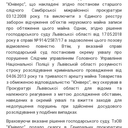
"Юніверс", що накладені згідно постанови старшого
слідчого Самбірської міжрайонної прокуратури
03.12.2008 року, та виключити з Єдиного реєстру
заборон відчуження об'єктів нерухомого майна записи
про обтяження цього майна. Однак, згідно рішення
господарського суду Львівської області від 17.05.2018
року в справі №914/2587/17 в задоволенні цього позову
відмовлено повністю. Втім, у вказаній справі
господарський суд постановив окрему ухвалу про
порушення Слідчим управлінням Головного Управління
Національної Поліції у Львівській області розумності
строку розслідування кримінального провадження від
04.06.2013 року та тривалості арешту майна Товариства
з обмеженою відповідальністю "Юніверс", яку скерував в
Прокуратурі Львівської області для відома та
належного реагування з метою дослідження обставин,
наведених в окремій ухвалі та вжиття заходів для
недопущення порушень при здійсненні досудового
розслідування у подібних випадках.
Враховуючи вказане рішення господарського суду, ТзОВ
"Юніверс" подало скаргу в Генеральну прокуратуру