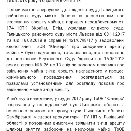
15.05.2013 року в справі N 6-26 цс 13.
Підприємство звернулося до слідчого судді Галицького
районного суду міста Львова із клопотанням про
скасування арешту майна, в порядку, передбаченому ст.
174 КПК України. Втім, ухвалами слідчого судді
Галицького районного суду міста Львова від 08.11.2017
та від 16.08.2018 в справі №461/6798/17 у задоволенні
клопотання ТзОВ "Юніверс" про скасування арешту
майна – було відмовлено, та зазначено, що відповідно
до постанови Верховного Суду України від 15.05.2013
року в справі №6-26 цс 13 спір за позовом власника про
звільнення майна з-під арешту, накладеного у процесі
кримінального провадження, розглядається за
правилами установленими для розгляду позовів про
звільнення майна з-під арешту.
У зв'язку з наведеним, у грудні 2017 року ТзОВ "Юніверс"
звернулося у господарський суд Львівської області з
позовною заявою до прокуратури Львівської області,
Самбірської місцевої прокуратури і ГУ НП у Львівській
області з позовними вимогами звільнити з-під арешту
шляхом зняття заборони на нерухоме майно ТзОВ