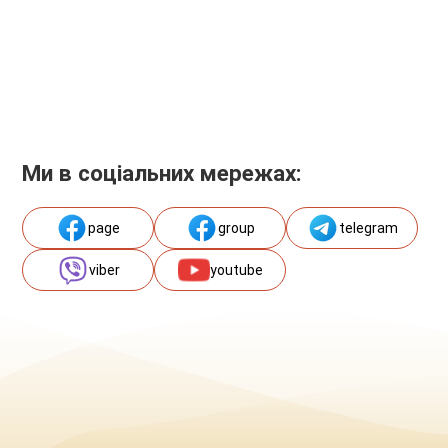
Ми в соціальних мережах:
page
group
telegram
viber
youtube