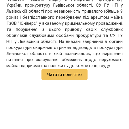
України, прокуратуру Львівської області, СУ ГУ НП у
Львівській області про незаконність тривалого (більше 9
років) і безпідставного перебування під арештом майна
ТзОВ "Юніверс" у вказаному кримінальному провадженні,
та порушення з цього приводу своїх службових
обов'язків службовими особами прокуратури та СУ ГУ
НП у Львівській області. На вказані звернення в органи
прокуратури скаржник отримав відповідь з прокуратури
Львівської області, в якій зазначалось, що вирішення
питання про скасування обмежень щодо нерухомого
майна підприємства належить до компетенції суду.
Читати повністю