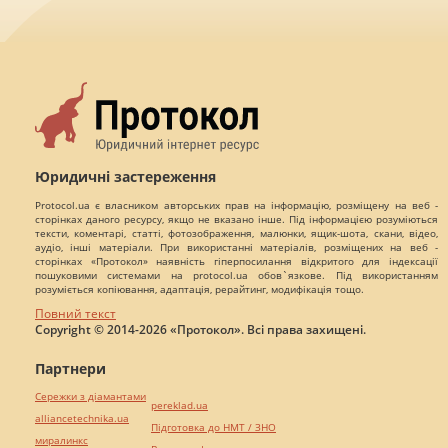
Юридичні застереження
Protocol.ua є власником авторських прав на інформацію, розміщену на веб -
сторінках даного ресурсу, якщо не вказано інше. Під інформацією розуміються
тексти, коментарі, статті, фотозображення, малюнки, ящик-шота, скани, відео,
аудіо, інші матеріали. При використанні матеріалів, розміщених на веб -
сторінках «Протокол» наявність гіперпосилання відкритого для індексації
пошуковими системами на protocol.ua обов`язкове. Під використанням
розуміється копіювання, адаптація, рерайтинг, модифікація тощо.
Повний текст
Copyright © 2014-2026 «Протокол». Всі права захищені.
Партнери
Сережки з діамантами
pereklad.ua
alliancetechnika.ua
Підготовка до НМТ / ЗНО
миралинкс