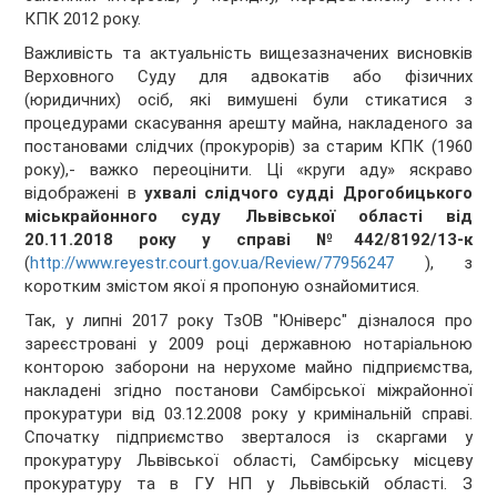
КПК 2012 року.
Важливість та актуальність вищезазначених висновків
Верховного Суду для адвокатів або фізичних
(юридичних) осіб, які вимушені були стикатися з
процедурами скасування арешту майна, накладеного за
постановами слідчих (прокурорів) за старим КПК (1960
року),- важко переоцінити. Ці «круги аду» яскраво
відображені в
ухвалі слідчого судді Дрогобицького
міськрайонного суду Львівської області від
20.11.2018 року у справі №442/8192/13-к
(
http://www.reyestr.court.gov.ua/Review/77956247
), з
коротким змістом якої я пропоную ознайомитися.
Так, у липні 2017 року ТзОВ "Юніверс" дізналося про
зареєстровані у 2009 році державною нотаріальною
конторою заборони на нерухоме майно підприємства,
накладені згідно постанови Самбірської міжрайонної
прокуратури від 03.12.2008 року у кримінальній справі.
Спочатку підприємство зверталося із скаргами у
прокуратуру Львівської області, Самбірську місцеву
прокуратуру та в ГУ НП у Львівській області. З