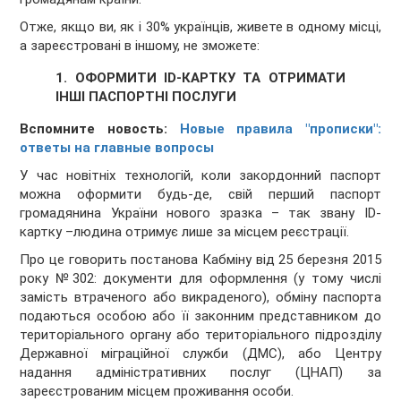
Отже, якщо ви, як і 30% українців, живете в одному місці,
а зареєстровані в іншому, не зможете:
1. ОФОРМИТИ ID-КАРТКУ ТА ОТРИМАТИ
ІНШІ ПАСПОРТНІ ПОСЛУГИ
Вспомните новость:
Новые правила "прописки":
ответы на главные вопросы
У час новітніх технологій, коли закордонний паспорт
можна оформити будь-де, свій перший паспорт
громадянина України нового зразка – так звану ID-
картку –людина отримує лише за місцем реєстрації.
Про це говорить постанова Кабміну від 25 березня 2015
року №302: документи для оформлення (у тому числі
замість втраченого або викраденого), обміну паспорта
подаються особою або її законним представником до
територіального органу або територіального підрозділу
Державної міграційної служби (ДМС), або Центру
надання адміністративних послуг (ЦНАП) за
зареєстрованим місцем проживання особи.