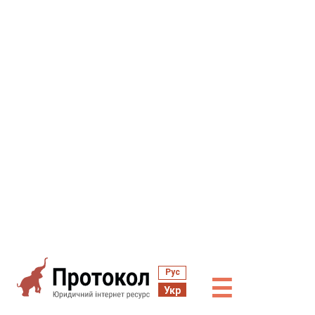
Рус
☰
Укр