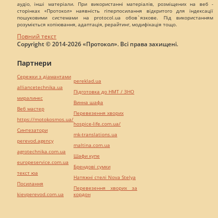
аудіо, інші матеріали. При використанні матеріалів, розміщених на веб -
сторінках «Протокол» наявність гіперпосилання відкритого для індексації
пошуковими системами на protocol.ua обов`язкове. Під використанням
розуміється копіювання, адаптація, рерайтинг, модифікація тощо.
Повний текст
Copyright © 2014-2026 «Протокол». Всі права захищені.
Партнери
Сережки з діамантами
pereklad.ua
alliancetechnika.ua
Підготовка до НМТ / ЗНО
миралинкс
Винна шафа
Веб мастер
Перевезення хворих
https://motokosmos.ua/
hospice-life.com.ua/
Синтезатори
mk-translations.ua
perevod.agency
maltina.com.ua
agrotechnika.com.ua
Шафи купе
europeservice.com.ua
Брендові сумки
текст юа
Натяжні стелі Nova Stelya
Посилання
Перевезення хворих за
kievperevod.com.ua
кордон