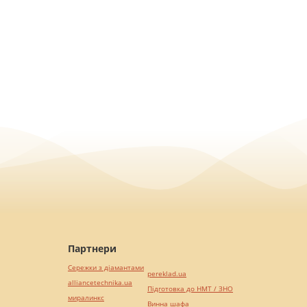
Партнери
Сережки з діамантами
pereklad.ua
alliancetechnika.ua
Підготовка до НМТ / ЗНО
миралинкс
Винна шафа