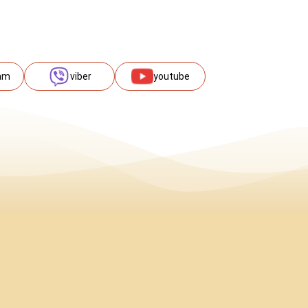
am
viber
youtube