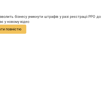
волить бізнесу уникнути штрафів у разі реєстрації РРО до
ає у новому відео
ати повністю