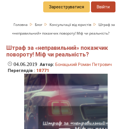
Зареєструватися
Ввійти
Головна
Блог
Консультації від юристів
Штраф за
«неправильний» покажчик повороту! Міф чи реальність?
Штраф за «неправильний» покажчик
повороту! Міф чи реальність?
04.06.2019
Автор:
Бонацький Роман Петрович
Переглядів :
18771