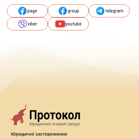
page
group
telegram
viber
youtube
Юридичні застереження