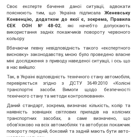
Своє експерте бачення даної ситуації, адвокати
пояснюють тим, що Україна підписала
Женевську
Конвенцію, додатком до якої є, зокрема, Правила
ЄЕК ООН №48-02
, які начебто допускають
використання задніх покажчиків повороту червоного
кольору.
Вбачаючи певну невідповідність такого «експертного
висновку» законодавству, мною було проведено власне
міні дослідження з приводу наведеної ситуації, і ось що
в нас вийшло:
Так, в Україні відповідність технічного стану автомобіля,
перевіряється згідно з ДСТУ 3649:2010 «Колісні
транспортні засоби. Вимоги щодо безпечності
технічного стану та методи контролювання».
Даний стандарт, зокрема, визначає кількість, колір та
наявність зовнішніх світлових приладів на колісних
транспортних засобах, а саме визначено, що
обов’язково на всіх автомобілях та автобусах покажчик
повороту передній, боковий та задній мають бути авто-