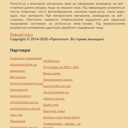
Protocol.ua є власником авторських прав на інформацію, розміщену на веб -
сторінках даного ресурсу, якщо не вказано інше. Під інформацією розуміються
тексти, коментарі, статті, фотозображення, малюнки, ящик-шота, скани, відео,
аудіо, інші матеріали. При використанні матеріалів, розміщених на веб -
сторінках «Протокол» наявність гіперпосилання відкритого для індексації
пошуковими системами на protocol.ua обов`язкове. Під використанням
розуміється копіювання, адаптація, рерайтинг, модифікація тощо.
Повний текст
Copyright © 2014-2026 «Протокол». Всі права захищені.
Партнери
Сережки з діамантами
pereklad.ua
alliancetechnika.ua
Підготовка до НМТ / ЗНО
миралинкс
Винна шафа
Веб мастер
Перевезення хворих
https://motokosmos.ua/
hospice-life.com.ua/
Синтезатори
mk-translations.ua
perevod.agency
maltina.com.ua
agrotechnika.com.ua
Шафи купе
europeservice.com.ua
Брендові сумки
текст юа
Натяжні стелі Nova Stelya
Посилання
Перевезення хворих за
kievperevod.com.ua
кордон