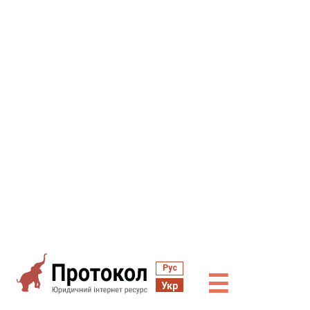
Рус
☰
Укр