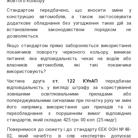
жовтого кольору.
Стандартом передбачено, що вносити зміни у
конструкцію автомобілів, а також застосовувати
додаткове обладнання без узгодження таких дій за
встановленим законодавством порядком не
дозволяється.
Якщо стандартом прямо забороняється використання
покажчиків повороту червоного кольору, виникає
питання: яка відповідальність чекає на водіїв або
власників автомобілів, які такі покажчики
використовують?
Частина друга
ст. 122 КУпАП
передбачає
відповідальність у вигляді штрафу за користування
зовнішніми освітлювальними приладами або
попереджувальними сигналами при початку руху чи зміні
його напрямку, використання цих приладів та їх
переобладнання з порушенням вимог відповідних
стандартів, який складає 425 грн. 00 коп. (25 нмдг).
Повернемося до сюжету і до стандарту ЄЕК ООН №48-
02, який начебто зі слів «експертів» допускає