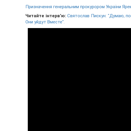
Призначення генеральним прокурором України Ярем
Читайте інтерв'ю:
Святослав Пискун: "Думаю, п
Они уйдут Вместе".