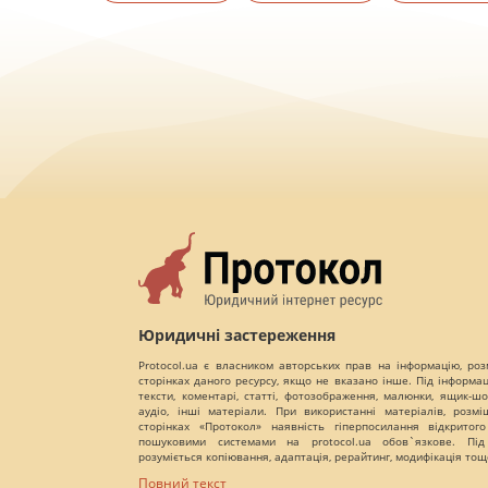
Юридичні застереження
Protocol.ua є власником авторських прав на інформацію, роз
сторінках даного ресурсу, якщо не вказано інше. Під інформа
тексти, коментарі, статті, фотозображення, малюнки, ящик-шот
аудіо, інші матеріали. При використанні матеріалів, розм
сторінках «Протокол» наявність гіперпосилання відкритого
пошуковими системами на protocol.ua обов`язкове. Під
розуміється копіювання, адаптація, рерайтинг, модифікація тощ
Повний текст