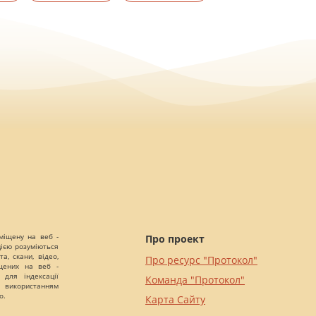
міщену на веб -
Про проект
цією розуміються
а, скани, відео,
Про ресурс "Протокол"
іщених на веб -
 для індексації
Команда "Протокол"
 використанням
о.
Карта Сайту