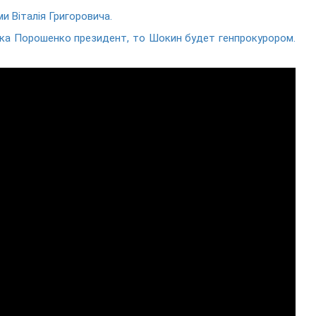
и Віталія Григоровича.
ока Порошенко президент, то Шокин будет генпрокурором.