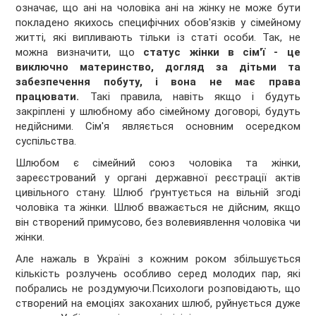
означає, що ані на чоловіка ані на жінку не може бути
покладено якихось специфічних обов'язків у сімейному
житті, які випливають тільки із статі особи. Так, не
можна визначити, що
статус жінки в сім'ї - це
виключно материнство, догляд за дітьми та
забезпечення побуту, і вона не має права
працювати.
Такі правила, навіть якщо і будуть
закріплені у шлюбному або сімейному договорі, будуть
недійсними. Сім'я являється основним осередком
суспільства.
Шлюбом є сімейний союз чоловіка та жінки,
зареєстрований у органі державної реєстрації актів
цивільного стану. Шлюб ґрунтується на вільній згоді
чоловіка та жінки. Шлюб вважається не дійсним, якщо
він створений примусово, без волевиявлення чоловіка чи
жінки.
Але нажаль в Україні з кожним роком збільшується
кількість розлучень особливо серед молодих пар, які
побрались не роздумуючи.Психологи розповідають, що
створений на емоціях закоханих шлюб, руйнується дуже