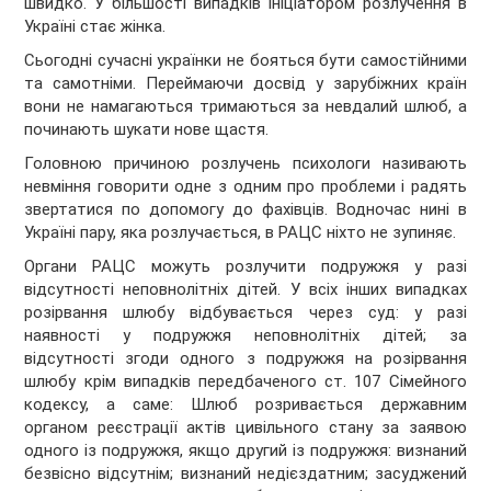
швидко. У більшості випадків ініціатором розлучення в
Україні стає жінка.
Сьогодні сучасні українки не бояться бути самостійними
та самотніми. Переймаючи досвід у зарубіжних країн
вони не намагаються тримаються за невдалий шлюб, а
починають шукати нове щастя.
Головною причиною розлучень психологи називають
невміння говорити одне з одним про проблеми і радять
звертатися по допомогу до фахівців. Водночас нині в
Україні пару, яка розлучається, в РАЦС ніхто не зупиняє.
Органи РАЦС можуть розлучити подружжя у разі
відсутності неповнолітніх дітей. У всіх інших випадках
розірвання шлюбу відбувається через суд: у разі
наявності у подружжя неповнолітніх дітей; за
відсутності згоди одного з подружжя на розірвання
шлюбу крім випадків передбаченого ст. 107 Сімейного
кодексу, а саме: Шлюб розривається державним
органом реєстрації актів цивільного стану за заявою
одного із подружжя, якщо другий із подружжя: визнаний
безвісно відсутнім; визнаний недієздатним; засуджений