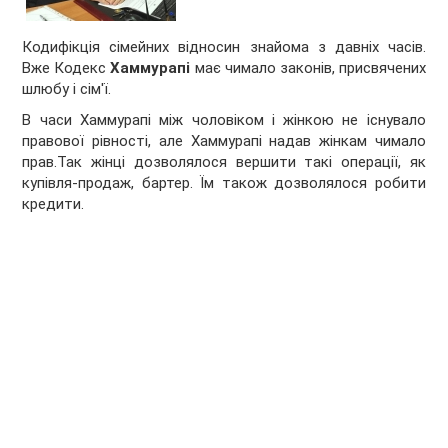
Кодифікція сімейних відносин знайома з давніх часів.
Вже Кодекс
Хаммурапі
має чимало законів, присвячених
шлюбу і сім'ї.
В часи Хаммурапі між чоловіком і жінкою не існувало
правової рівності, але Хаммурапі надав жінкам чимало
прав.Так жінці дозволялося вершити такі операції, як
купівля-продаж, бартер. Їм також дозволялося робити
кредити.