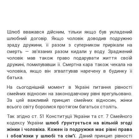
Шлюб вважався дійсним, тільки якщо був укладений
шлюбний договір. Якщо чоловік доводив подружню
зраду дружини, її разом з суперником прирікали на
смерть — зв'язаних разом кидали у воду. Зраджений
чоловік мав також право подарувати життя своїй
дружині, помилувавши її. Смертна кара також чекала на
чоловіка, якщо він згвалтував наречену в будинку її
батька.
На сьогоднішній момент в Україні питання рівності
сімейних відносин на законодавчому рівні врегульовано.
За цей важливий принцип сімейних відносин, жінки
всього світу боролися протягом багатьох століть.
Так згідно ст. 51 Конституції України та ст. 7 Сімейного
кодексу України
шлюб ґрунтується на вільній згоді
жінки і чоловіка. Кожен із подружжя має рівні права
і обов'язки у шлюбі та сім'ї.
Даний принцип рівності