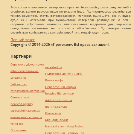
Protocol.ua є власником авторських прав на інформацію, розміщену на веб -
сторінках даного ресурсу, якщо не вказано інше. Під інформацією розуміються
тексти, коментарі, статті, фотозображення, малюнки, ящик-шота, скани, відео,
аудіо, інші матеріали. При використанні матеріалів, розміщених на веб -
сторінках «Протокол» наявність гіперпосилання відкритого для індексації
пошуковими системами на protocol.ua обов`язкове. Під використанням
розуміється копіювання, адаптація, рерайтинг, модифікація тощо.
Повний текст
Copyright © 2014-2026 «Протокол». Всі права захищені.
Партнери
Сережки з діамантами
pereklad.ua
alliancetechnika.ua
Підготовка до НМТ / ЗНО
миралинкс
Винна шафа
Веб мастер
Перевезення хворих
https://motokosmos.ua/
hospice-life.com.ua/
Синтезатори
mk-translations.ua
perevod.agency
maltina.com.ua
agrotechnika.com.ua
Шафи купе
europeservice.com.ua
Брендові сумки
текст юа
Натяжні стелі Nova Stelya
Посилання
Перевезення хворих за