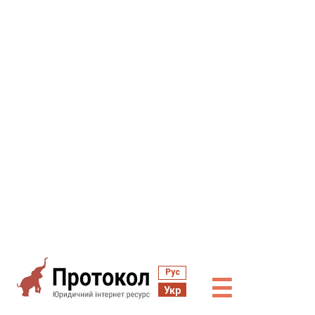
Рус
☰
Укр