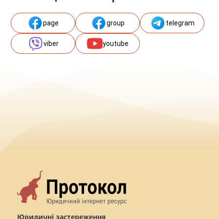
page
group
telegram
viber
youtube
Юридичні застереження