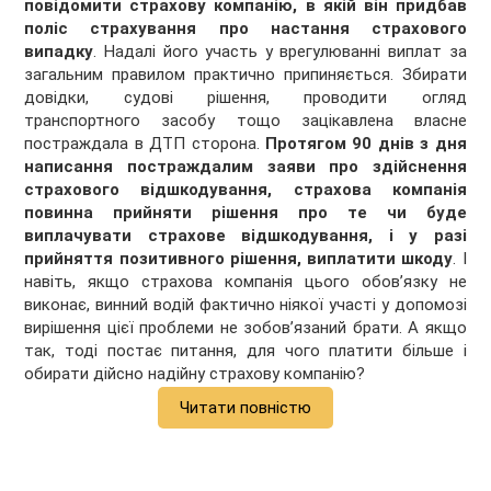
повідомити страхову компанію, в якій він придбав
поліс страхування про настання страхового
випадку
. Надалі його участь у врегулюванні виплат за
загальним правилом практично припиняється. Збирати
довідки, судові рішення, проводити огляд
транспортного засобу тощо зацікавлена власне
постраждала в ДТП сторона.
Протягом 90 днів з дня
написання постраждалим заяви про здійснення
страхового відшкодування, страхова компанія
повинна прийняти рішення про те чи буде
виплачувати страхове відшкодування, і у разі
прийняття позитивного рішення, виплатити шкоду
. І
навіть, якщо страхова компанія цього обов’язку не
виконає, винний водій фактично ніякої участі у допомозі
вирішення цієї проблеми не зобов’язаний брати. А якщо
так, тоді постає питання, для чого платити більше і
обирати дійсно надійну страхову компанію?
Читати повністю