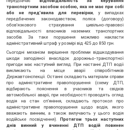
передбачає
відповідальність за керування
транспортним засобом особою, яка не має при собі
або не пред’явила для перевірки
, у випадках
передбачених законодавством, поліса (договору)
обов’язкового страхування цивільно-правової
відповідальності власників наземних транспортних
засобів. За таке порушення можливо накласти
адміністративний штраф у розмірі від 425 до 850 грн.
Сьогодні механізм вирішення проблеми відшкодування
шкоди заподіяної внаслідок дорожньо-транспортної
пригоди має наступний вигляд. При настанні ДТП водії
викликають на місце аварії співробітників
Державтоінспекції. Останні складають матеріали справи
про адміністративне правопорушення (схему ДТП,
відбирають пояснення в учасників та свідків
автомобільної аварії, при необхідності проводять огляд
водія на стан сп’яніння, складають протокол про
адміністративне правопорушення щодо водія, якого
вважають винним, а також вилучають у цього водія
водійське посвідчення).
Протягом трьох наступних
днів винний у вчиненні ДТП водій повинен