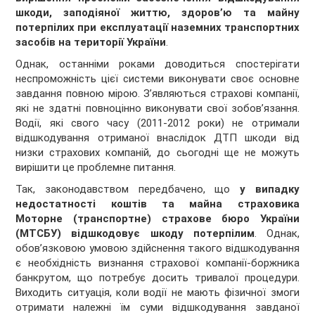
шкоди, заподіяної життю, здоров’ю та майну
потерпілих при експлуатації наземних транспортних
засобів на території України
.
Однак, останніми роками доводиться спостерігати
неспроможність цієї системи виконувати своє основне
завдання повною мірою. З’являються страхові компанії,
які не здатні повноцінно виконувати свої зобов’язання.
Водії, які свого часу (2011-2012 роки) не отримали
відшкодування отриманої внаслідок ДТП шкоди від
низки страхових компаній, до сьогодні ще не можуть
вирішити це проблемне питання.
Так, законодавством передбачено, що
у випадку
недостатності коштів та майна страховика
Моторне (транспортне) страхове бюро України
(МТСБУ) відшкодовує шкоду потерпілим
. Однак,
обов’язковою умовою здійснення такого відшкодування
є необхідність визнання страхової компанії-боржника
банкрутом, що потребує досить тривалої процедури.
Виходить ситуація, коли водії не мають фізичної змоги
отримати належні їм суми відшкодування завданої