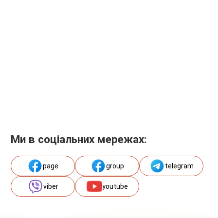
Ми в соціальних мережах:
page
group
telegram
viber
youtube