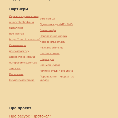
Партнери
Сережки з діамантами
pereklad.ua
alliancetechnika.ua
Підготовка до НМТ / ЗНО
миралинкс
Винна шафа
Веб мастер
Перевезення хворих
https://motokosmos.ua/
hospice-life.com.ua/
Синтезатори
mk-translations.ua
perevod.agency
maltina.com.ua
agrotechnika.com.ua
Шафи купе
europeservice.com.ua
Брендові сумки
текст юа
Натяжні стелі Nova Stelya
Посилання
Перевезення хворих за
kievperevod.com.ua
кордон
Про проект
Про ресурс "Протокол"