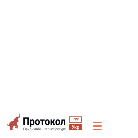
Рус
☰
Укр