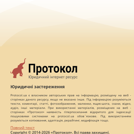
Юридичні застереження
Protocol.ua є власником авторських прав на інформацію, розміщену на веб -
сторінках даного ресурсу, якщо не вказано інше. Під інформацією розуміються
тексти, коментарі, статті, фотозображення, малюнки, ящик-шота, скани, відео,
аудіо, інші матеріали. При використанні матеріалів, розміщених на веб -
сторінках «Протокол» наявність гіперпосилання відкритого для індексації
пошуковими системами на protocol.ua обов`язкове. Під використанням
розуміється копіювання, адаптація, рерайтинг, модифікація тощо.
Повний текст
Copyright © 2014-2026 «Протокол». Всі права захищені.