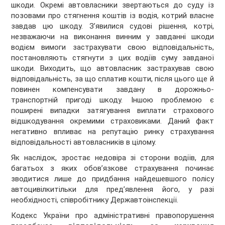
шкоди. Окремі автовласники звертаються до суду із
позовами про стягнення коштів із водія, котрий власне
завдав цю шкоду. З’явилися судові рішення, котрі,
незважаючи на виконання винним у завданні шкоди
водієм вимоги застрахувати свою відповідальність,
постановляють стягнути з цих водіїв суму завданої
шкоди. Виходить, що автовласник застрахував свою
відповідальність, за що сплатив кошти, після цього ще й
повинен компенсувати завдану в дорожньо-
транспортній пригоді шкоду. Іншою проблемою є
поширені випадки затягування виплати страхового
відшкодування окремими страховиками. Даний факт
негативно впливає на репутацію ринку страхування
відповідальності автовласників в цілому.
Як наслідок, зростає недовіра зі сторони водіїв, для
багатьох з яких обов’язкове страхування починає
зводитися лише до придбання найдешевшого полісу
автоцивілкитільки для пред’явлення його, у разі
необхідності, співробітнику Державтоінспекції.
Кодекс України про адміністративні правопорушення