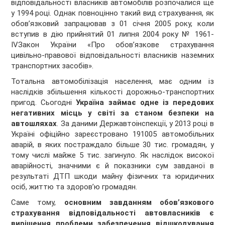
відповідальності власників автомобілів розпочалися ще
у 1994 році. Однак повноцінно такий вид страхування, як
обов’язковий запрацював з 01 січня 2005 року, коли
вступив в дію прийнятий 01 липня 2004 року № 1961-
IVЗакон України «Про обов’язкове страхування
цивільно-правової відповідальності власників наземних
транспортних засобів».
Тотальна автомобілізація населення, має одним із
наслідків збільшення кількості дорожньо-транспортних
пригод. Сьогодні
Україна займає одне із передових
негативних місць у світі за станом безпеки на
автошляхах
. За даними Державтоінспекції, у 2013 році в
Україні офіційно зареєстровано 191005 автомобільних
аварій, в яких постраждало більше 30 тис. громадян, у
тому числі майже 5 тис. загинуло. Як наслідок високої
аварійності, значними є й показники сум завданої в
результаті ДТП шкоди майну фізичних та юридичних
осіб, життю та здоров’ю громадян.
Саме тому,
основним завданням обов’язкового
страхування відповідальності автовласників є
вирішення проблеми забезпечення відшкодування