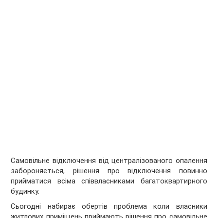
Самовільне відключення від централізованого опалення
забороняється, рішення про відключення повинно
прийматися всіма співвласниками багатоквартирного
будинку.
Сьогодні набирає обертів проблема коли власники
житлових приміщень приймають рішення про самовільне