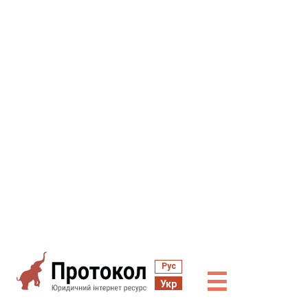
Рус
☰
Укр