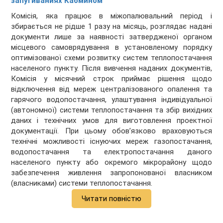
запугиваниях Кабмином
Комісія, яка працює в міжопалювальний період і
збирається не рідше 1 разу на місяць, розглядає надані
документи лише за наявності затвердженої органом
місцевого самоврядування в установленому порядку
оптимізованої схеми розвитку систем теплопостачання
населеного пункту. Після вивчення наданих документів,
Комісія у місячний строк приймає рішення щодо
відключення від мереж централізованого опалення та
гарячого водопостачання, улаштування індивідуальної
(автономної) системи теплопостачання та збір вихідних
даних і технічних умов для виготовлення проектної
документації. При цьому обов’язково враховуються
технічні можливості існуючих мереж газопостачання,
водопостачання та електропостачання даного
населеного пункту або окремого мікрорайону щодо
забезпечення живлення запропонованої власником
(власниками) системи теплопостачання.
Читати повністю