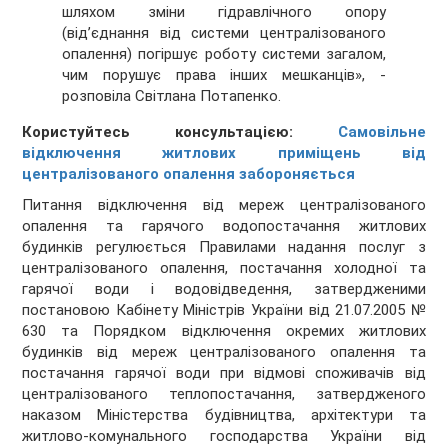
шляхом зміни гідравлічного опору
(від’єднання від системи централізованого
опалення) погіршує роботу системи загалом,
чим порушує права інших мешканців», -
розповіла Світлана Потапенко.
Користуйтесь консультацією:
Самовільне
відключення житлових приміщень від
централізованого опалення забороняється
Питання відключення від мереж централізованого
опалення та гарячого водопостачання житлових
будинків регулюється Правилами надання послуг з
централізованого опалення, постачання холодної та
гарячої води і водовідведення, затвердженими
постановою Кабінету Міністрів України від 21.07.2005 №
630 та Порядком відключення окремих житлових
будинків від мереж централізованого опалення та
постачання гарячої води при відмові споживачів від
централізованого теплопостачання, затвердженого
наказом Міністерства будівництва, архітектури та
житлово-комунального господарства України від