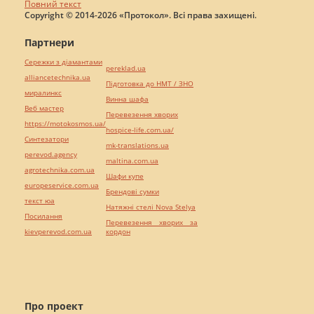
Повний текст
Copyright © 2014-2026 «Протокол». Всі права захищені.
Партнери
Сережки з діамантами
pereklad.ua
alliancetechnika.ua
Підготовка до НМТ / ЗНО
миралинкс
Винна шафа
Веб мастер
Перевезення хворих
https://motokosmos.ua/
hospice-life.com.ua/
Синтезатори
mk-translations.ua
perevod.agency
maltina.com.ua
agrotechnika.com.ua
Шафи купе
europeservice.com.ua
Брендові сумки
текст юа
Натяжні стелі Nova Stelya
Посилання
Перевезення хворих за
kievperevod.com.ua
кордон
Про проект