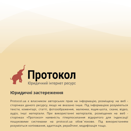
Юридичні застереження
Protocol.ua є власником авторських прав на інформацію, розміщену на веб -
сторінках даного ресурсу, якщо не вказано інше. Під інформацією розуміються
тексти, коментарі, статті, фотозображення, малюнки, ящик-шота, скани, відео,
аудіо, інші матеріали. При використанні матеріалів, розміщених на веб -
сторінках «Протокол» наявність гіперпосилання відкритого для індексації
пошуковими системами на protocol.ua обов`язкове. Під використанням
розуміється копіювання, адаптація, рерайтинг, модифікація тощо.