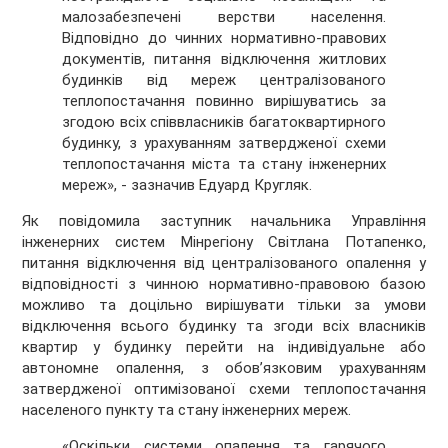
малозабезпечені верстви населення.
Відповідно до чинних нормативно-правових
документів, питання відключення житлових
будинків від мереж централізованого
теплопостачання повинно вирішуватись за
згодою всіх співвласників багатоквартирного
будинку, з урахуванням затвердженої схеми
теплопостачання міста та стану інженерних
мереж», - зазначив Едуард Кругляк.
Як повідомила заступник начальника Управління
інженерних систем Мінрегіону Світлана Потапенко,
питання відключення від централізованого опалення у
відповідності з чинною нормативно-правовою базою
можливо та доцільно вирішувати тільки за умови
відключення всього будинку та згоди всіх власників
квартир у будинку перейти на індивідуальне або
автономне опалення, з обов’язковим урахуванням
затвердженої оптимізованої схеми теплопостачання
населеного пункту та стану інженерних мереж.
«Оскільки системи опалення та гарячого