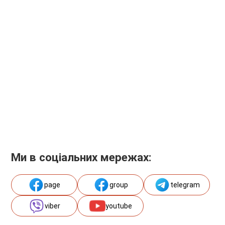
Ми в соціальних мережах:
page
group
telegram
viber
youtube