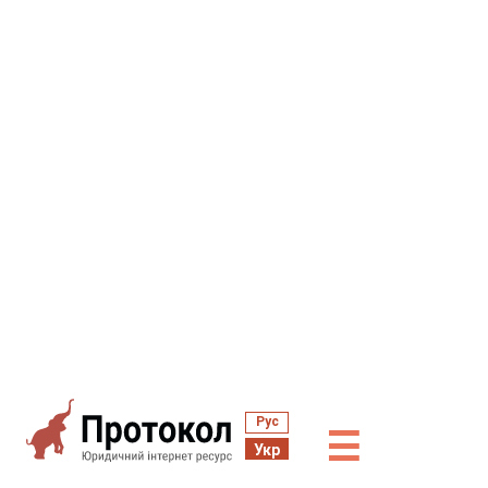
Рус
☰
Укр