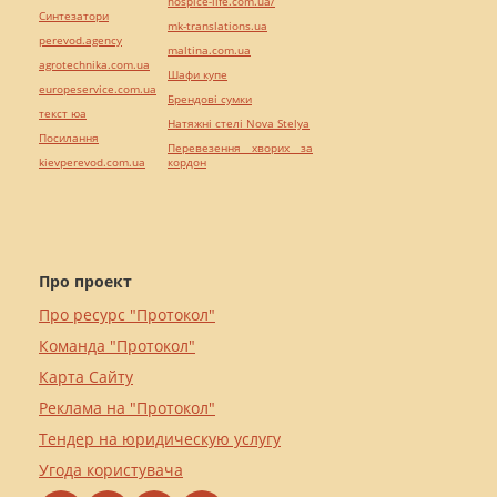
hospice-life.com.ua/
Синтезатори
mk-translations.ua
perevod.agency
maltina.com.ua
agrotechnika.com.ua
Шафи купе
europeservice.com.ua
Брендові сумки
текст юа
Натяжні стелі Nova Stelya
Посилання
Перевезення хворих за
kievperevod.com.ua
кордон
Про проект
Про ресурс "Протокол"
Команда "Протокол"
Карта Сайту
Реклама на "Протокол"
Тендер на юридическую услугу
Угода користувача