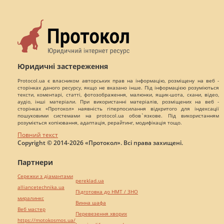
Юридичні застереження
Protocol.ua є власником авторських прав на інформацію, розміщену на веб -
сторінках даного ресурсу, якщо не вказано інше. Під інформацією розуміються
тексти, коментарі, статті, фотозображення, малюнки, ящик-шота, скани, відео,
аудіо, інші матеріали. При використанні матеріалів, розміщених на веб -
сторінках «Протокол» наявність гіперпосилання відкритого для індексації
пошуковими системами на protocol.ua обов`язкове. Під використанням
розуміється копіювання, адаптація, рерайтинг, модифікація тощо.
Повний текст
Copyright © 2014-2026 «Протокол». Всі права захищені.
Партнери
Сережки з діамантами
pereklad.ua
alliancetechnika.ua
Підготовка до НМТ / ЗНО
миралинкс
Винна шафа
Веб мастер
Перевезення хворих
https://motokosmos.ua/