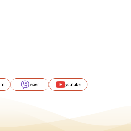
am
viber
youtube