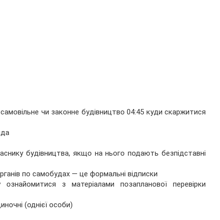
: самовільне чи законне будівництво 04:45 куди скаржитися
іда
ласнику будівництва, якщо на нього подають безпідставні
рганів по самобудах — це формальні відписки
 ознайомитися з матеріалами позапланової перевірки
иночні (однієї особи)