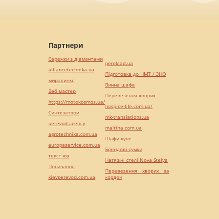
Партнери
Сережки з діамантами
pereklad.ua
alliancetechnika.ua
Підготовка до НМТ / ЗНО
миралинкс
Винна шафа
Веб мастер
Перевезення хворих
https://motokosmos.ua/
hospice-life.com.ua/
Синтезатори
mk-translations.ua
perevod.agency
maltina.com.ua
agrotechnika.com.ua
Шафи купе
europeservice.com.ua
Брендові сумки
текст юа
Натяжні стелі Nova Stelya
Посилання
Перевезення хворих за
kievperevod.com.ua
кордон