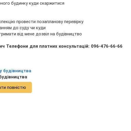
рного будинку куди скаржитися
нспекцію провести позапланову перевірку
анням до суду чи куди
отримати від мене дозвіл на будівництво
ич Телефони для платних консультацій: 096-476-66-66
у будівництва
 будівництва
ати повністю