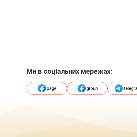
Ми в соціальних мережах:
page
group
telegr