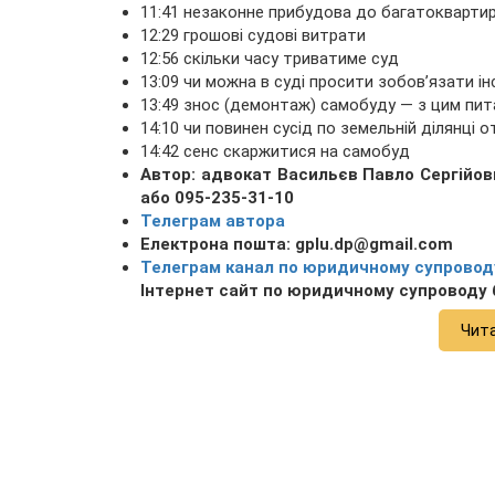
11:41 незаконне прибудова до багатокварти
12:29 грошові судові витрати
12:56 скільки часу триватиме суд
13:09 чи можна в суді просити зобов’язати і
13:49 знос (демонтаж) самобуду — з цим пит
14:10 чи повинен сусід по земельній ділянці 
14:42 сенс скаржитися на самобуд
Автор: адвокат Васильєв Павло Сергійов
або 095-235-31-10
Телеграм автора
Електрона пошта: gplu.dp@gmail.com
Телеграм канал по юридичному супровод
Інтернет сайт по юридичному супроводу
Чит