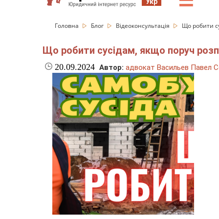
☰
Укр
Головна
Блог
Відеоконсультація
Що робити су
Що робити сусідам, якщо поруч розпо
20.09.2024
Автор:
адвокат Васильев Павел С