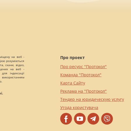
міщену на веб -
Про проект
цією розуміються
а, скани, відео,
Про ресурс "Протокол"
іщених на веб -
 для індексації
Команда "Протокол"
 використанням
о.
Карта Сайту
Реклама на "Протокол"
і.
Тендер на юридическую услугу
Угода користувача