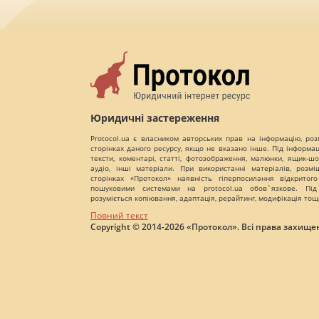
Юридичні застереження
Protocol.ua є власником авторських прав на інформацію, роз
сторінках даного ресурсу, якщо не вказано інше. Під інформа
тексти, коментарі, статті, фотозображення, малюнки, ящик-шот
аудіо, інші матеріали. При використанні матеріалів, розм
сторінках «Протокол» наявність гіперпосилання відкритого
пошуковими системами на protocol.ua обов`язкове. Під
розуміється копіювання, адаптація, рерайтинг, модифікація тощ
Повний текст
Copyright © 2014-2026 «Протокол». Всі права захищен