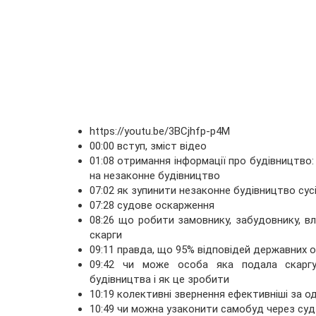
https://youtu.be/3BCjhfp-p4M
00:00 вступ, зміст відео
01:08 отримання інформації про будівництво
на незаконне будівництво
07:02 як зупинити незаконне будівництво сус
07:28 судове оскарження
08:26 що робити замовнику, забудовнику, в
скарги
09:11 правда, що 95% відповідей державних о
09:42 чи може особа яка подала скаргу
будівництва і як це зробити
10:19 колективні звернення ефективніші за од
10:49 чи можна узаконити самобуд через суд