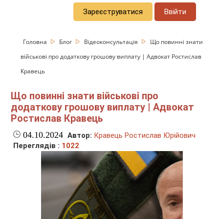
Зареєструватися
Ввійти
Головна
Блог
Відеоконсультація
Що повинні знати
військові про додаткову грошову виплату | Адвокат Ростислав
Кравець
Що повинні знати військові про
додаткову грошову виплату | Адвокат
Ростислав Кравець
04.10.2024
Автор:
Кравець Ростислав Юрійович
Переглядів :
1022