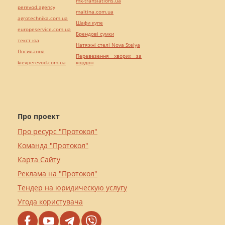
mk-translations.ua
perevod.agency
maltina.com.ua
agrotechnika.com.ua
Шафи купе
europeservice.com.ua
Брендові сумки
текст юа
Натяжні стелі Nova Stelya
Посилання
Перевезення хворих за
kievperevod.com.ua
кордон
Про проект
Про ресурс "Протокол"
Команда "Протокол"
Карта Сайту
Реклама на "Протокол"
Тендер на юридическую услугу
Угода користувача