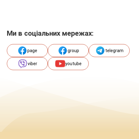
Ми в соціальних мережах:
page
group
telegram
viber
youtube