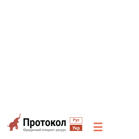
Рус
☰
Укр