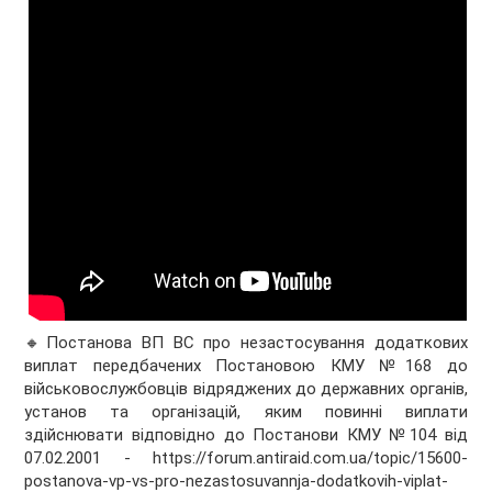
🔸Постанова ВП ВС про незастосування додаткових
виплат передбачених Постановою КМУ №168 до
військовослужбовців відряджених до державних органів,
установ та організацій, яким повинні виплати
здійснювати відповідно до Постанови КМУ №104 від
07.02.2001 - https://forum.antiraid.com.ua/topic/15600-
postanova-vp-vs-pro-nezastosuvannja-dodatkovih-viplat-