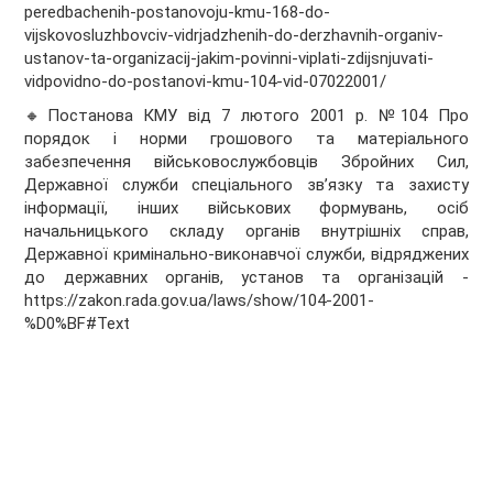
peredbachenih-postanovoju-kmu-168-do-
vijskovosluzhbovciv-vidrjadzhenih-do-derzhavnih-organiv-
ustanov-ta-organizacij-jakim-povinni-viplati-zdijsnjuvati-
vidpovidno-do-postanovi-kmu-104-vid-07022001/
🔸Постанова КМУ від 7 лютого 2001 р. №104 Про
порядок і норми грошового та матеріального
забезпечення військовослужбовців Збройних Сил,
Державної служби спеціального зв’язку та захисту
інформації, інших військових формувань, осіб
начальницького складу органів внутрішніх справ,
Державної кримінально-виконавчої служби, відряджених
до державних органів, установ та організацій -
https://zakon.rada.gov.ua/laws/show/104-2001-
%D0%BF#Text