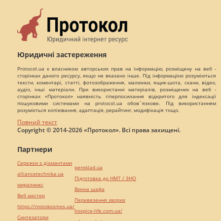
Юридичні застереження
Protocol.ua є власником авторських прав на інформацію, розміщену на веб -
сторінках даного ресурсу, якщо не вказано інше. Під інформацією розуміються
тексти, коментарі, статті, фотозображення, малюнки, ящик-шота, скани, відео,
аудіо, інші матеріали. При використанні матеріалів, розміщених на веб -
сторінках «Протокол» наявність гіперпосилання відкритого для індексації
пошуковими системами на protocol.ua обов`язкове. Під використанням
розуміється копіювання, адаптація, рерайтинг, модифікація тощо.
Повний текст
Copyright © 2014-2026 «Протокол». Всі права захищені.
Партнери
Сережки з діамантами
pereklad.ua
alliancetechnika.ua
Підготовка до НМТ / ЗНО
миралинкс
Винна шафа
Веб мастер
Перевезення хворих
https://motokosmos.ua/
hospice-life.com.ua/
Синтезатори