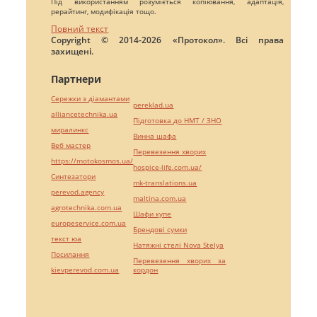
Під використанням розуміється копіювання, адаптація,
рерайтинг, модифікація тощо.
Повний текст
Copyright © 2014-2026 «Протокол». Всі права
захищені.
Партнери
Сережки з діамантами
pereklad.ua
alliancetechnika.ua
Підготовка до НМТ / ЗНО
миралинкс
Винна шафа
Веб мастер
Перевезення хворих
https://motokosmos.ua/
hospice-life.com.ua/
Синтезатори
mk-translations.ua
perevod.agency
maltina.com.ua
agrotechnika.com.ua
Шафи купе
europeservice.com.ua
Брендові сумки
текст юа
Натяжні стелі Nova Stelya
Посилання
Перевезення хворих за
kievperevod.com.ua
кордон