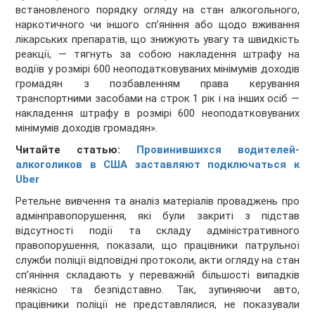
встановленого порядку огляду на стан алкогольного,
наркотичного чи іншого сп’яніння або щодо вживання
лікарських препаратів, що знижують увагу та швидкість
реакції, — тягнуть за собою накладення штрафу на
водіїв у розмірі 600 неоподатковуваних мінімумів доходів
громадян з позбавленням права керування
транспортними засобами на строк 1 рік і на інших осіб —
накладення штрафу в розмірі 600 неоподатковуваних
мінімумів доходів громадян».
Читайте статью:
Провинившихся водителей-
алкоголиков в США заставляют подключаться к
Uber
Ретельне вивчення та аналіз матеріалів проваджень про
адмінправопорушення, які були закриті з підстав
відсутності події та складу адміністративного
правопорушення, показали, що працівники патрульної
служби поліції відповідні протоколи, акти огляду на стан
сп’яніння складають у переважній більшості випадків
неякісно та безпідставно. Так, зупиняючи авто,
працівники поліції не представлялися, не показували