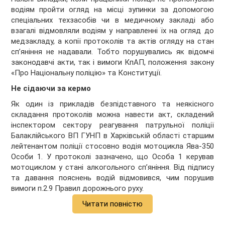
водіям пройти огляд на місці зупинки за допомогою
спеціальних техзасобів чи в медичному закладі або
взагалі відмовляли водіям у направленні їх на огляд до
медзакладу, а копії протоколів та актів огляду на стан
сп’яніння не надавали. Тобто
порушувались як відомчі
законодавчі акти, так і вимоги КпАП, положення закону
«Про Національну поліцію» та Конституції.
Не сідаючи за кермо
Як один із прикладів безпідставного та неякісного
складання протоколів можна навести акт, складений
інспектором сектору реагування патрульної поліції
Балаклійського ВП ГУНП в Харківській області старшим
лейтенантом поліції стосовно водія мотоцикла Ява-350
Особи 1. У протоколі зазначено, що Особа 1 керував
мотоциклом у стані алкогольного сп’яніння. Від підпису
та давання пояснень водій відмовився, чим порушив
вимоги п.2.9 Правил дорожнього руху.
Читати повністю