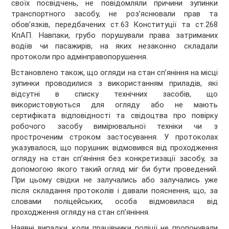
своїх посвідчень, не повідомляли причини зупинки
транспортного засобу, не роз’яснювали прав та
обов’язків, передбачених ст.63 Конституції та ст.268
КпАП. Навпаки, грубо порушували права затриманих
водіїв чи пасажирів,
на яких незаконно складали
протоколи про адмінправопорушення.
Встановлено також, що огляди на стан сп’яніння на місці
зупинки проводилися з використанням приладів, які
відсутні в списку технічних засобів, що
використовуються для огляду або не мають
сертифіката відповідності та свідоцтва про повірку
робочого засобу вимірювальної техніки чи з
простроченим строком застосування. У протоколах
указувалося, що порушник відмовився від проходження
огляду на стан сп’яніння без конкретизації засобу, за
допомогою якого такий огляд міг би бути проведений.
При цьому свідки не залучались або залучались уже
після складання протоколів і давали пояснення, що, за
словами поліцейських, особа відмовилася від
проходження огляду на стан сп’яніння.
Наявні випадки, коли працівники поліції не пропонували