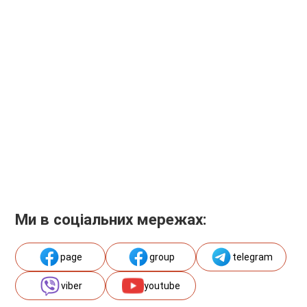
Ми в соціальних мережах:
page
group
telegram
viber
youtube