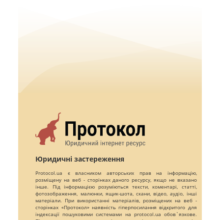
Юридичні застереження
Protocol.ua є власником авторських прав на інформацію,
розміщену на веб - сторінках даного ресурсу, якщо не вказано
інше. Під інформацією розуміються тексти, коментарі, статті,
фотозображення, малюнки, ящик-шота, скани, відео, аудіо, інші
матеріали. При використанні матеріалів, розміщених на веб -
сторінках «Протокол» наявність гіперпосилання відкритого для
індексації пошуковими системами на protocol.ua обов`язкове.