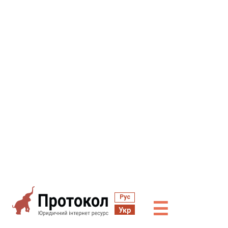
Рус
☰
Укр