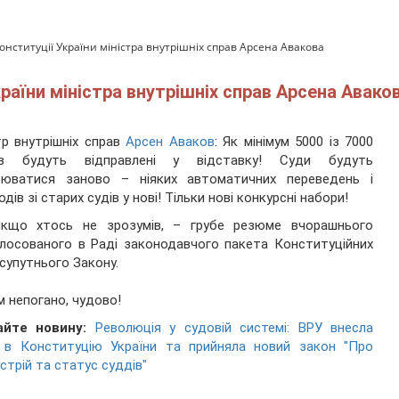
онституції України міністра внутрішніх справ Арсена Авакова
раїни міністра внутрішніх справ Арсена Авако
тр внутрішніх справ
Арсен Аваков
: Як мінімум 5000 із 7000
ів будуть відправлені у відставку! Суди будуть
рюватися заново – ніяких автоматичних переведень і
одів зі старих судів у нові! Тільки нові конкурсні набори!
якщо хтось не зрозумів, – грубе резюме вчорашнього
лосованого в Раді законодавчого пакета Конституційних
і супутнього Закону.
м непогано, чудово!
айте новину:
Революція у судовій системі: ВРУ внесла
и в Конституцію України та прийняла новий закон "Про
стрій та статус суддів"