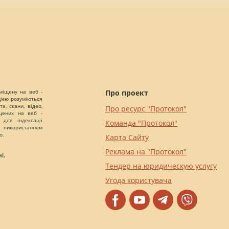
міщену на веб -
Про проект
цією розуміються
а, скани, відео,
Про ресурс "Протокол"
іщених на веб -
 для індексації
Команда "Протокол"
 використанням
о.
Карта Сайту
Реклама на "Протокол"
і.
Тендер на юридическую услугу
Угода користувача