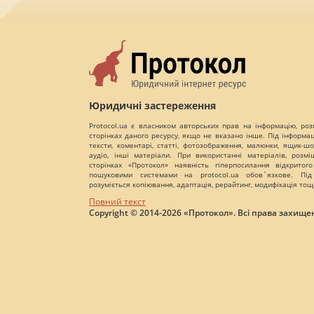
Юридичні застереження
Protocol.ua є власником авторських прав на інформацію, роз
сторінках даного ресурсу, якщо не вказано інше. Під інформа
тексти, коментарі, статті, фотозображення, малюнки, ящик-шот
аудіо, інші матеріали. При використанні матеріалів, розм
сторінках «Протокол» наявність гіперпосилання відкритого
пошуковими системами на protocol.ua обов`язкове. Під
розуміється копіювання, адаптація, рерайтинг, модифікація тощ
Повний текст
Copyright © 2014-2026 «Протокол». Всі права захищен