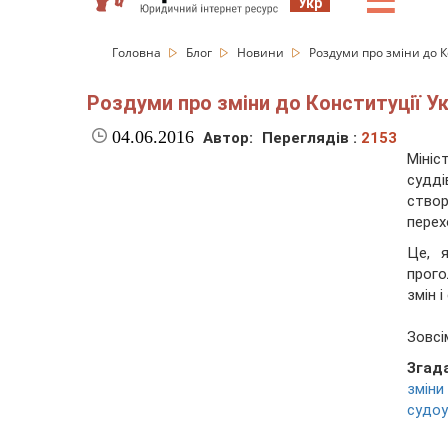
☰
Укр
Головна
Блог
Новини
Роздуми про зміни до К
Роздуми про зміни до Конституції Ук
04.06.2016
Автор:
Переглядів :
2153
Мініс
судд
ство
перех
Це, 
прого
змін 
Зовсі
Згад
змін
судоу