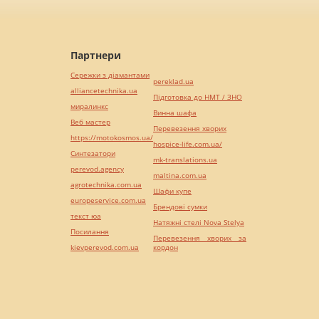
Партнери
Сережки з діамантами
pereklad.ua
alliancetechnika.ua
Підготовка до НМТ / ЗНО
миралинкс
Винна шафа
Веб мастер
Перевезення хворих
https://motokosmos.ua/
hospice-life.com.ua/
Синтезатори
mk-translations.ua
perevod.agency
maltina.com.ua
agrotechnika.com.ua
Шафи купе
europeservice.com.ua
Брендові сумки
текст юа
Натяжні стелі Nova Stelya
Посилання
Перевезення хворих за
kievperevod.com.ua
кордон