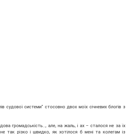
ів судової системи" стосовно двох моїх січневих блогів з
ва громадськість..., але, на жаль, і ах – сталося не за їх
е так різко і швидко, як хотілося б мені та колегам із