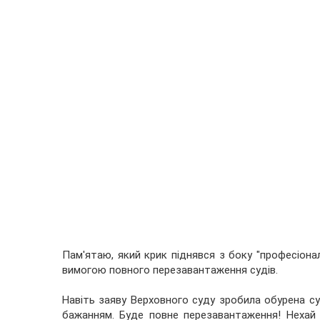
Пам'ятаю, який крик піднявся з боку "професіонал
вимогою повного перезавантаження судів.
Навіть заяву Верховного суду зробила обурена судо
бажанням. Буде повне перезавантаження! Нехай н