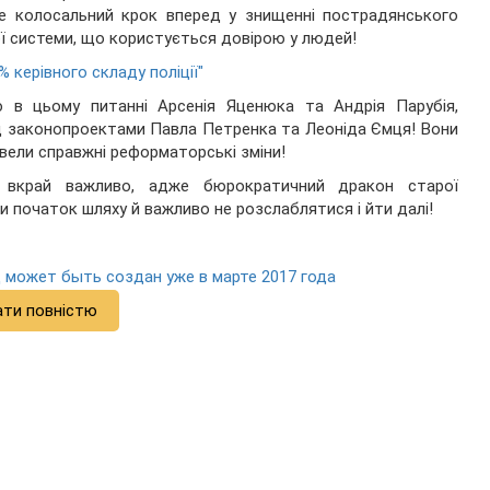
Це колосальний крок вперед у знищенні пострадянського
ої системи, що користується довірою у людей!
% керівного складу поліції"
в цьому питанні Арсенія Яценюка та Андрія Парубія,
 законопроектами Павла Петренка та Леоніда Ємця! Вони
овели справжні реформаторські зміни!
е вкрай важливо, адже бюрократичний дракон старої
и початок шляху й важливо не розслаблятися і йти далі!
 может быть создан уже в марте 2017 года
ати повністю