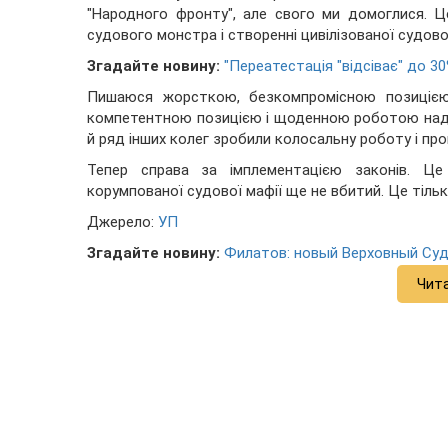
"Народного фронту", але свого ми домоглися. 
судового монстра і створенні цивілізованої судов
Згадайте новину:
"Переатестація "відсіває" до 30
Пишаюся жорсткою, безкомпромісною позицією 
компетентною позицією і щоденною роботою над
й ряд інших колег зробили колосальну роботу і пр
Тепер справа за імплементацією законів. Ц
корумпованої судової мафії ще не вбитий. Це тільк
Джерело:
УП
Згадайте новину:
Филатов: новый Верховный Суд
Чит