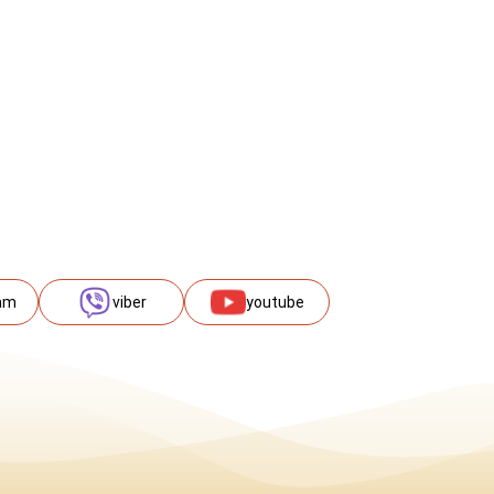
am
viber
youtube