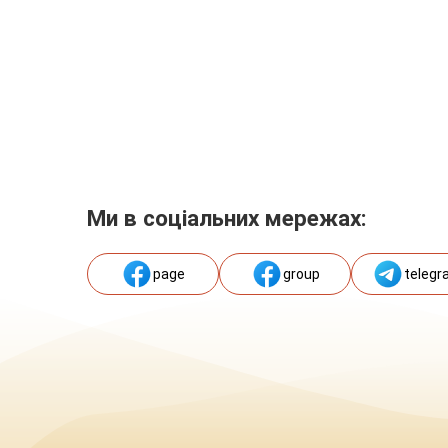
Ми в соціальних мережах:
page
group
telegr