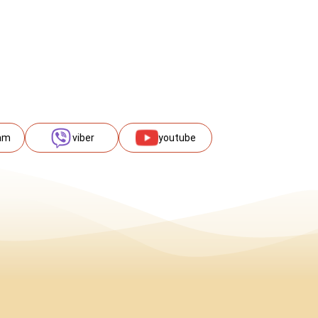
am
viber
youtube