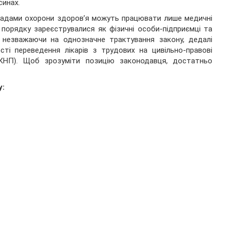
синах.
кладами охорони здоров’я можуть працювати лише медичні
 порядку зареєструвалися як фізичні особи-підприємці та
, незважаючи на однозначне трактування закону, дедалі
ті переведення лікарів з трудових на цивільно-правові
КНП). Щоб зрозуміти позицію законодавця, достатньо
у: