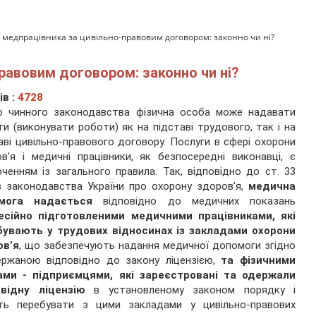
 медпрацівника за цивільно-правовим договором: законно чи ні?
равовим договором: законно чи ні?
ів :
4728
но чинного законодавства фізична особа може надавати
ги (виконувати роботи) як на підставі трудового, так і на
аві цивільно-правового договору. Послуги в сфері охорони
в’я і медичні працівники, як безпосередні виконавці, є
ченням із загального правила. Так, відповідно до ст. 33
 законодавства України про охорону здоров’я,
медична
мога
надається
відповідно до медичних показань
есійно підготовленими медичними працівниками, які
бувають у трудових відносинах із закладами охорони
ов’я
, що забезпечують надання медичної допомоги згідно
ержаною відповідно до закону ліцензією,
та фізичними
ами - підприємцями, які зареєстровані та одержали
овідну ліцензію
в установленому законом порядку і
ть перебувати з цими закладами у цивільно-правових