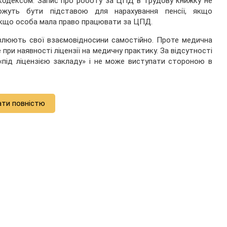
кодексом. Запис про роботу за ЦПД в трудову книжку не
можуть бути підставою для нарахування пенсії, якщо
 якщо особа мала право працювати за ЦПД.
влюють свої взаємовідносини самостійно. Проте медична
 при наявності ліцензії на медичну практику. За відсутності
 «під ліцензією закладу» і не може виступати стороною в
ати повністю