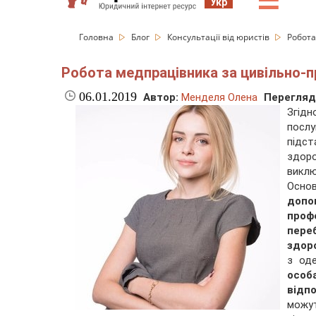
☰
Укр
Головна
Блог
Консультації від юристів
Робота
Робота медпрацівника за цивільно-п
06.01.2019
Автор:
Менделя Олена
Перегляд
Згід
послу
підст
здоро
виклю
Основ
допо
проф
пере
здор
з од
особ
відп
можу