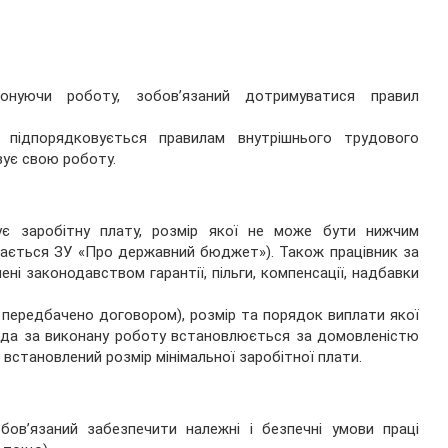
онуючи роботу, зобов’язаний дотримуватися правил
підпорядковується правилам внутрішнього трудового
вує свою роботу.
є заробітну плату, розмір якої не може бути нижчим
чається ЗУ «Про державний бюджет»). Також працівник за
і законодавством гарантії, пільги, компенсації, надбавки
передбачено договором), розмір та порядок виплати якої
ода за виконану роботу встановлюється за домовленістю
встановлений розмір мінімальної заробітної плати.
в’язаний забезпечити належні і безпечні умови праці