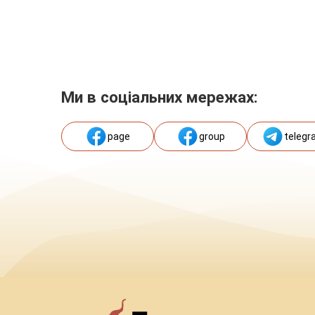
Ми в соціальних мережах:
page
group
telegr