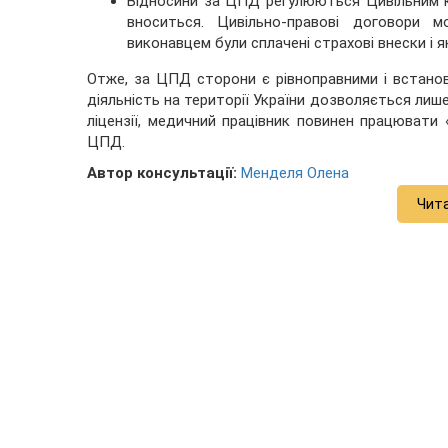
Відносини за ЦПД регулюються Цивільним 
вноситься. Цивільно-правові договори 
виконавцем були сплачені страхові внески і
Отже, за ЦПД сторони є рівноправними і встано
діяльність на території України дозволяється лише
ліцензії, медичний працівник повинен працювати
ЦПД.
Автор консультації:
Менделя Олена
Чит