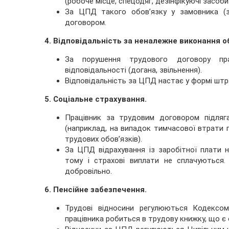
(робоче місце, спецодяг, дезінфікуючі засоби
За ЦПД такого обов’язку у замовника (за
договором.
4. Відповідальність за неналежне виконання об
За порушення трудового договору пра
відповідальності (догана, звільнення).
Відповідальність за ЦПД настає у формі штрафі
5. Соціальне страхування.
Працівник за трудовим договором підляг
(наприклад, на випадок тимчасової втрати 
трудових обов’язків).
За ЦПД відрахування із заробітної плати н
тому і страхові виплати не сплачуються
добровільно.
6. Пенсійне забезпечення.
Трудові відносини регулюються Кодексо
працівника робиться в трудову книжку, що є