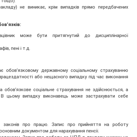
 тощо).
кладу) не виникає, крім випадків прямо передбачених
ов’язків:
цівник може бути притягнутий до дисциплінарної
в, пені і т.д.
ає обов’язковому державному соціальному страхуванню
працездатності або нещасного випадку під час виконання
а обов’язкове соціальне страхування не здійснюється, а
. В цьому випадку виконавець може застрахувати себе
м законів про працю. Запис про прийняття на роботу
 основним документом для нарахування пенсії.