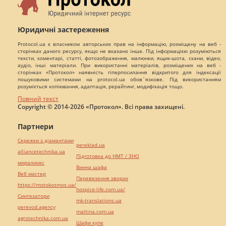
Юридичні застереження
Protocol.ua є власником авторських прав на інформацію, розміщену на веб -
сторінках даного ресурсу, якщо не вказано інше. Під інформацією розуміються
тексти, коментарі, статті, фотозображення, малюнки, ящик-шота, скани, відео,
аудіо, інші матеріали. При використанні матеріалів, розміщених на веб -
сторінках «Протокол» наявність гіперпосилання відкритого для індексації
пошуковими системами на protocol.ua обов`язкове. Під використанням
розуміється копіювання, адаптація, рерайтинг, модифікація тощо.
Повний текст
Copyright © 2014-2026 «Протокол». Всі права захищені.
Партнери
Сережки з діамантами
pereklad.ua
alliancetechnika.ua
Підготовка до НМТ / ЗНО
миралинкс
Винна шафа
Веб мастер
Перевезення хворих
https://motokosmos.ua/
hospice-life.com.ua/
Синтезатори
mk-translations.ua
perevod.agency
maltina.com.ua
agrotechnika.com.ua
Шафи купе