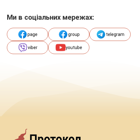
Ми в соціальних мережах:
page
group
telegram
viber
youtube