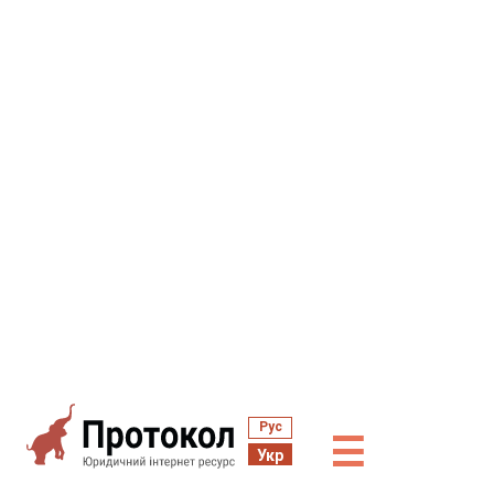
Рус
☰
Укр