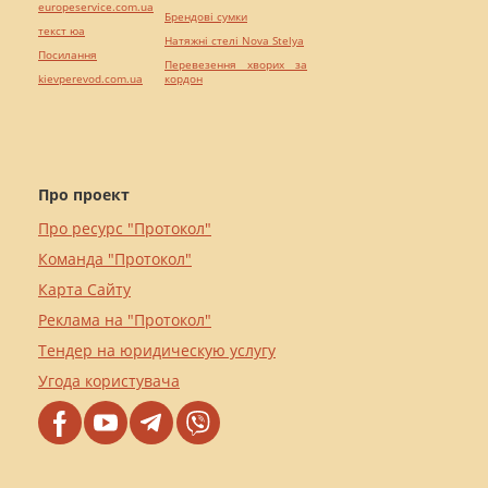
europeservice.com.ua
Брендові сумки
текст юа
Натяжні стелі Nova Stelya
Посилання
Перевезення хворих за
kievperevod.com.ua
кордон
Про проект
Про ресурс "Протокол"
Команда "Протокол"
Карта Сайту
Реклама на "Протокол"
Тендер на юридическую услугу
Угода користувача