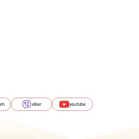
am
viber
youtube