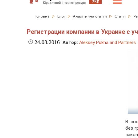
☰
Укр
Головна
Блог
Аналітична стаття
Статті
Ре
Регистрации компании в Украине с у
24.08.2016
Автор:
Aleksey Pukha and Partners
В со
без г
зако