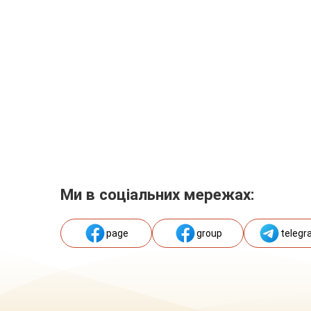
Ми в соціальних мережах:
page
group
telegr