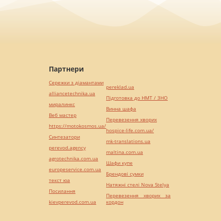
Партнери
Сережки з діамантами
pereklad.ua
alliancetechnika.ua
Підготовка до НМТ / ЗНО
миралинкс
Винна шафа
Веб мастер
Перевезення хворих
https://motokosmos.ua/
hospice-life.com.ua/
Синтезатори
mk-translations.ua
perevod.agency
maltina.com.ua
agrotechnika.com.ua
Шафи купе
europeservice.com.ua
Брендові сумки
текст юа
Натяжні стелі Nova Stelya
Посилання
Перевезення хворих за
kievperevod.com.ua
кордон