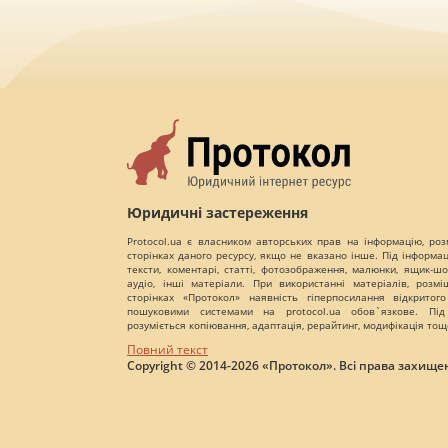
Юридичні застереження
Protocol.ua є власником авторських прав на інформацію, роз
сторінках даного ресурсу, якщо не вказано інше. Під інформа
тексти, коментарі, статті, фотозображення, малюнки, ящик-шот
аудіо, інші матеріали. При використанні матеріалів, розм
сторінках «Протокол» наявність гіперпосилання відкритого
пошуковими системами на protocol.ua обов`язкове. Під
розуміється копіювання, адаптація, рерайтинг, модифікація тощ
Повний текст
Copyright © 2014-2026 «Протокол». Всі права захищен