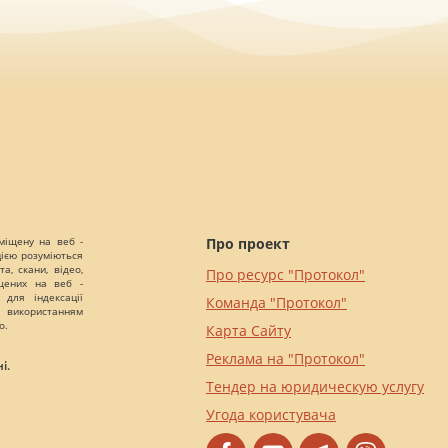
міщену на веб -
Про проект
цією розуміються
а, скани, відео,
Про ресурс "Протокол"
іщених на веб -
 для індексації
Команда "Протокол"
 використанням
о.
Карта Сайту
Реклама на "Протокол"
і.
Тендер на юридическую услугу
Угода користувача