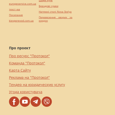
Шафи купе
europeservice.com.ua
Брендові сумки
текст юа
Натяжні стелі Nova Stelya
Посилання
Перевезення хворих за
kievperevod.com.ua
кордон
Про проект
Про ресурс "Протокол"
Команда "Протокол"
Карта Сайту
Реклама на "Протокол"
Тендер на юридическую услугу
Угода користувача