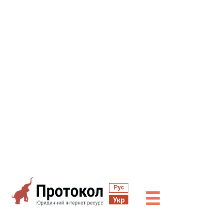
Рус
☰
Укр