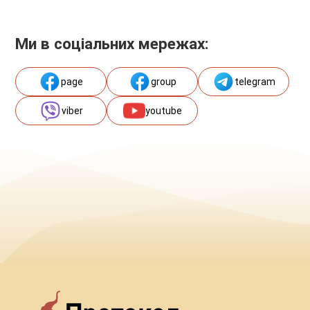
Ми в соціальних мережах:
page
group
telegram
viber
youtube