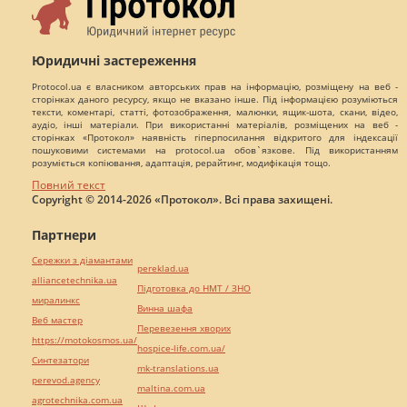
Юридичні застереження
Protocol.ua є власником авторських прав на інформацію, розміщену на веб -
сторінках даного ресурсу, якщо не вказано інше. Під інформацією розуміються
тексти, коментарі, статті, фотозображення, малюнки, ящик-шота, скани, відео,
аудіо, інші матеріали. При використанні матеріалів, розміщених на веб -
сторінках «Протокол» наявність гіперпосилання відкритого для індексації
пошуковими системами на protocol.ua обов`язкове. Під використанням
розуміється копіювання, адаптація, рерайтинг, модифікація тощо.
Повний текст
Copyright © 2014-2026 «Протокол». Всі права захищені.
Партнери
Сережки з діамантами
pereklad.ua
alliancetechnika.ua
Підготовка до НМТ / ЗНО
миралинкс
Винна шафа
Веб мастер
Перевезення хворих
https://motokosmos.ua/
hospice-life.com.ua/
Синтезатори
mk-translations.ua
perevod.agency
maltina.com.ua
agrotechnika.com.ua