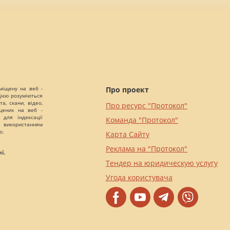
міщену на веб -
Про проект
цією розуміються
а, скани, відео,
Про ресурс "Протокол"
іщених на веб -
 для індексації
Команда "Протокол"
 використанням
о.
Карта Сайту
Реклама на "Протокол"
і.
Тендер на юридическую услугу
Угода користувача