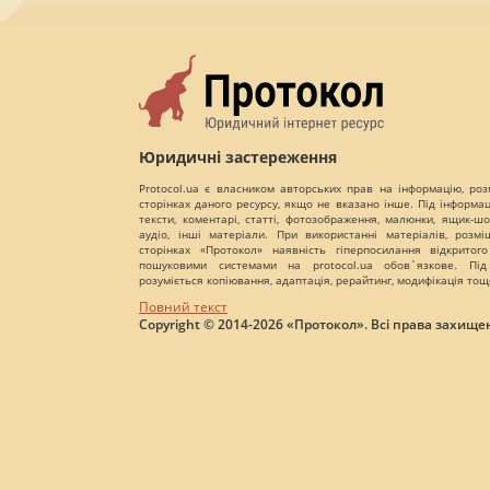
Юридичні застереження
Protocol.ua є власником авторських прав на інформацію, роз
сторінках даного ресурсу, якщо не вказано інше. Під інформа
тексти, коментарі, статті, фотозображення, малюнки, ящик-шот
аудіо, інші матеріали. При використанні матеріалів, розм
сторінках «Протокол» наявність гіперпосилання відкритого
пошуковими системами на protocol.ua обов`язкове. Під
розуміється копіювання, адаптація, рерайтинг, модифікація тощ
Повний текст
Copyright © 2014-2026 «Протокол». Всі права захищен