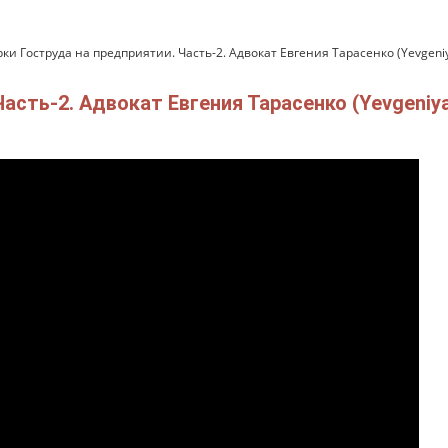
ки Гоструда на предприятии. Часть-2. Адвокат Евгения Тарасенко (Yevgeni
асть-2. Адвокат Евгения Тарасенко (Yevgeniy