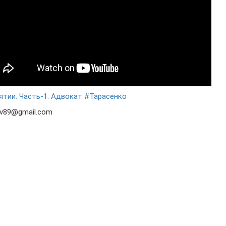
ятии. Часть-1. Адвокат #Тарасенко
0v89@gmail.com