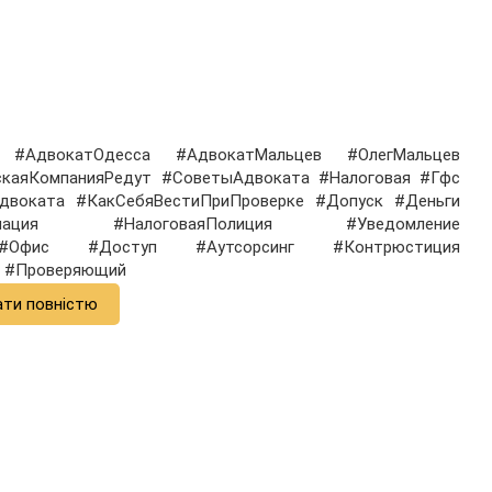
о #АдвокатОдесса #АдвокатМальцев #ОлегМальцев
скаяКомпанияРедут #СоветыАдвоката #Налоговая #Гфс
двоката #КакСебяВестиПриПроверке #Допуск #Деньги
ормация #НалоговаяПолиция #Уведомление
 #Офис #Доступ #Аутсорсинг #Контрюстиция
д #Проверяющий
ати повністю