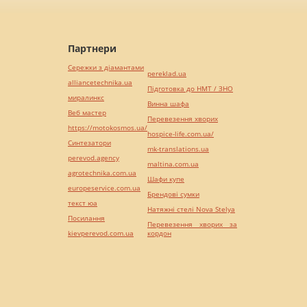
Партнери
Сережки з діамантами
pereklad.ua
alliancetechnika.ua
Підготовка до НМТ / ЗНО
миралинкс
Винна шафа
Веб мастер
Перевезення хворих
https://motokosmos.ua/
hospice-life.com.ua/
Синтезатори
mk-translations.ua
perevod.agency
maltina.com.ua
agrotechnika.com.ua
Шафи купе
europeservice.com.ua
Брендові сумки
текст юа
Натяжні стелі Nova Stelya
Посилання
Перевезення хворих за
kievperevod.com.ua
кордон