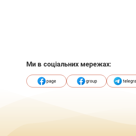
Ми в соціальних мережах:
page
group
telegr