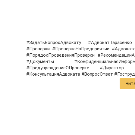
#ЗадатьВопросАдвокату #АдвокатТарасенк
#Проверки #ПроверкаНаПредприятии #Адвокат
#ПорядокПроведенияПроверки #РекомендацииА
#Документы #КонфиденциальнаяИнф
#ПредупреждениеОПроверке #Директор
#КонсультацияАдвоката #ВопросОтвет #Гостру
Чит