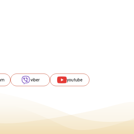
am
viber
youtube