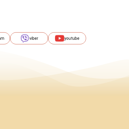
am
viber
youtube