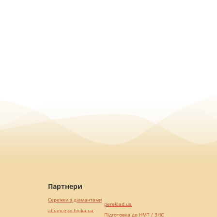
Партнери
Сережки з діамантами
pereklad.ua
alliancetechnika.ua
Підготовка до НМТ / ЗНО