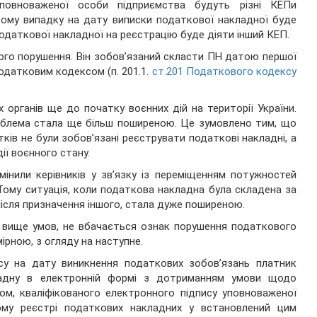
повноваженої особи підприємства будуть різні КЕПи
 цьому випадку на дату виписки податкової накладної буде
одаткової накладної на реєстрацію буде діяти інший КЕП.
ого порушення. Він зобов’язаний скласти ПН датою першої
Податковим кодексом (п. 201.1.
ст.201 Податкового кодексу
 органів ще до початку воєнних дій на території України.
облема стала ще більш поширеною. Це зумовлено тим, що
тків не були зобов’язані реєструвати податкові накладні, а
ії воєнного стану.
мінили керівників у зв’язку із переміщенням потужностей
Тому ситуація, коли податкова накладна була складена за
після призначення іншого, стала дуже поширеною.
х вище умов, не вбачається ознак порушення податкового
ірною, з огляду на наступне.
су на дату виникнення податкових зобов’язань платник
ладну в електронній формі з дотриманням умови щодо
ом, кваліфікованого електронного підпису уповноваженої
му реєстрі податкових накладних у встановлений цим