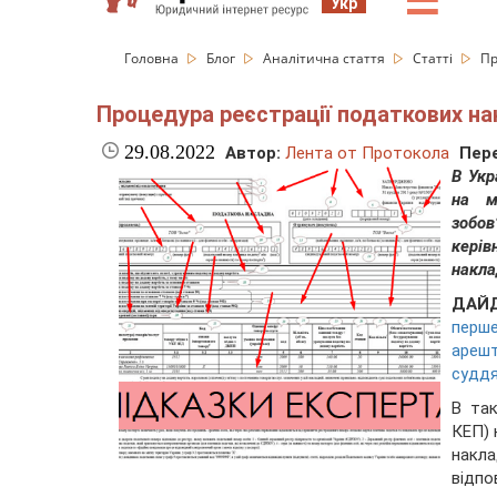
☰
Укр
Головна
Блог
Аналітична стаття
Статті
Пр
Процедура реєстрації податкових на
29.08.2022
Автор:
Лента от Протокола
Пере
В Укр
на м
зобов
керів
накла
ДАЙ
перше
арешт
суддя
В так
КЕП) 
накл
відпо