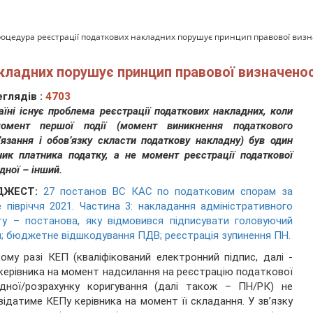
оцедура реєстрації податкових накладних порушує принцип правової визн
кладних порушує принцип правової визначенос
глядів :
4703
аїні існує проблема реєстрації податкових накладних, коли
омент першої події (момент виникнення податкового
’язання і обов’язку скласти податкову накладну) був один
ник платника податку, а не момент реєстрації податкової
дної – інший.
ДЖЕСТ:
27 постанов ВС КАС по податковим спорам за
 півріччя 2021. Частина 3: накладання адміністративного
у – постанова, яку відмовився підписувати головуючий
; бюджетне відшкодування ПДВ; реєстрація зупинення ПН.
ому разі КЕП (кваліфікований електронний підпис, далі -
керівника на момент надсилання на реєстрацію податкової
адної/розрахунку коригування (далі також – ПН/РК) не
відатиме КЕПу керівника на момент її складання. У зв’язку