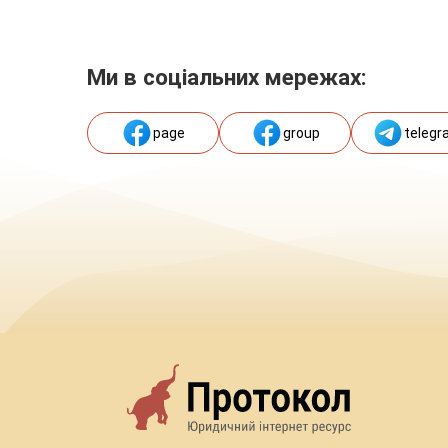
Ми в соціальних мережах:
page
group
telegr