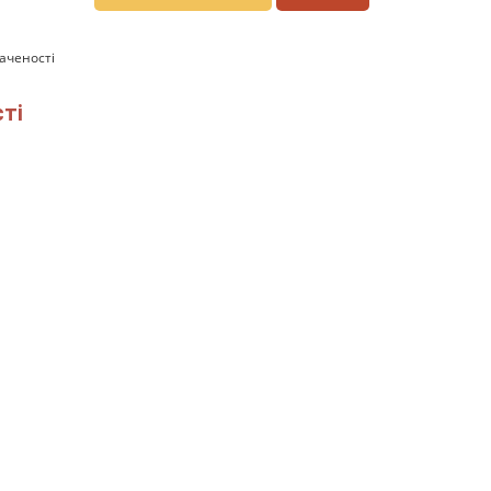
аченості
ті