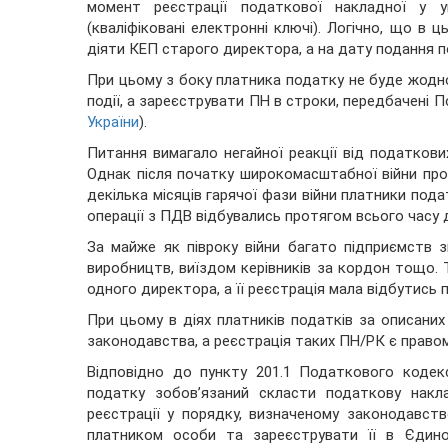
момент реєстрації податкової накладної у у
(кваліфіковані електронні ключі). Логічно, що в
діяти КЕП старого директора, а на дату подання п
При цьому з боку платника податку не буде жодн
події, а зареєструвати ПН в строки, передбачені 
України
).
Питання вимагало негайної реакції від податкових
Однак після початку широкомасштабної війни пр
декілька місяців гарячої фази війни платники пода
операції з ПДВ відбувались протягом всього часу д
За майже як півроку війни багато підприємств з
виробництв, виїздом керівників за кордон тощо. 
одного директора, а її реєстрація мала відбутись 
При цьому в діях платників податків за описани
законодавства, а реєстрація таких ПН/РК є правом
Відповідно до пункту 201.1 Податкового кодек
податку зобов’язаний скласти податкову нак
реєстрації у порядку, визначеному законодавств
платником особи та зареєструвати її в Єдино