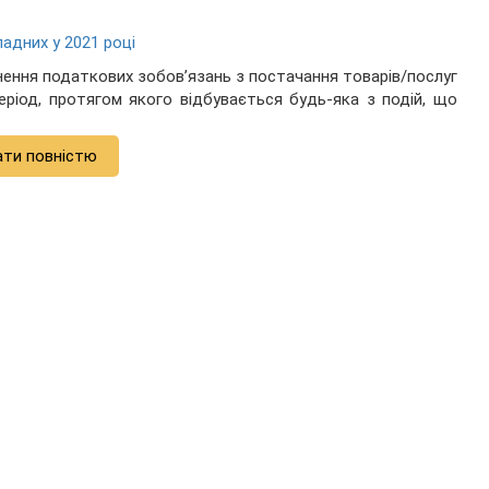
адних у 2021 році
нення податкових зобов’язань з постачання товарів/послуг
ріод, протягом якого відбувається будь-яка з подій, що
ати повністю