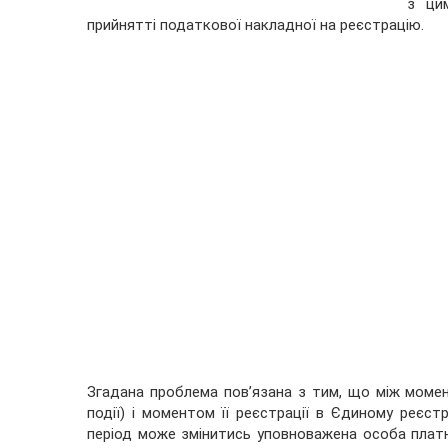
з ци
прийнятті податкової накладної на реєстрацію.
Згадана проблема пов’язана з тим, що між моме
події) і моментом її реєстрації в Єдиному реєс
період може змінитись уповноважена особа платни